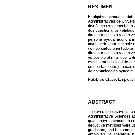
RESUMEN
El objetivo general es det
Administrativas de Univers
diseño no experimental, niv
dos cuestionarios validado
directa o positiva y de niv
personal ayuda mucho a mej
nivel fuerte entre variabl
componentes orientadores a
directa o positiva y de niv
es posible afirmar que la 
escasa probabilidad de erro
comportamiento y mecanism
de comunicación ayuda much
Palabras Clave:
Empleabil
ABSTRACT
The overall objective is to
Administrative Sciences at
quantitative approach, a no
deductive methods were use
graduates, and the sample 
employability. Therefore, i