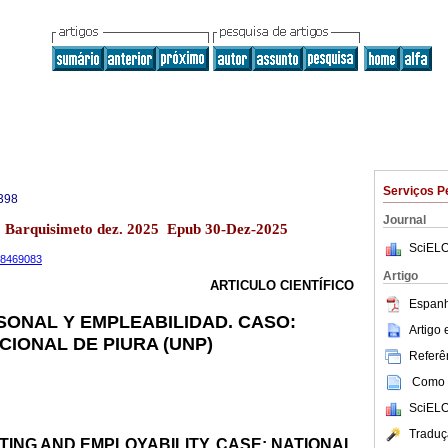
Serviços P
398
Journal
13 Barquisimeto dez. 2025 Epub 30-Dez-2025
SciELO
.18469083
Artigo
ARTICULO CIENTÍFICO
Espanh
ONAL Y EMPLEABILIDAD. CASO:
Artigo
CIONAL DE PIURA (UNP)
Referên
Como c
SciELO
Traduç
ING AND EMPLOYABILITY. CASE: NATIONAL