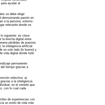
 para ayudar al
les se debe elegir
tud demostrando pasión en
an a la persona, entorno
ugar relevante donde se
lo siguiente: es clave
 la brecha digital entre
 genera pérdidas de puestos
a inteligencia artificial
de un solo lado (lo bueno) y
de vida digital donde todo
rendizaje permanente
 del tiempo gracias a
ención selectiva: a)
racias a la inteligencia
dividual, en el sentido que
es, con lo cual cada
cambio de experiencias con
cia un estilo de vida más