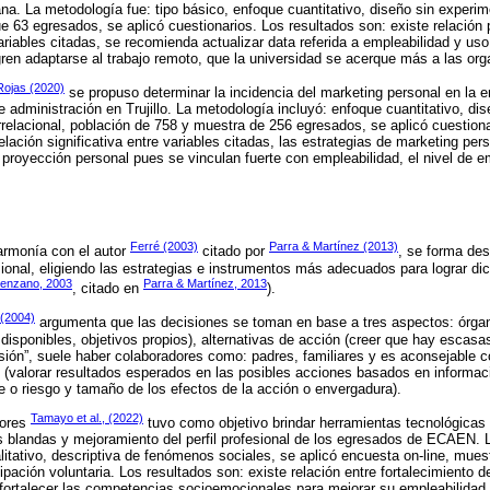
na. La metodología fue: tipo básico, enfoque cuantitativo, diseño sin experim
ue 63 egresados, se aplicó cuestionarios. Los resultados son: existe relación p
ariables citadas, se recomienda actualizar data referida a empleabilidad y us
ren adaptarse al trabajo remoto, que la universidad se acerque más a las org
Rojas (2020)
se propuso determinar la incidencia del marketing personal en la e
e administración en Trujillo. La metodología incluyó: enfoque cuantitativo, di
orrelacional, población de 758 y muestra de 256 egresados, se aplicó cuestion
elación significativa entre variables citadas, las estrategias de marketing per
y proyección personal pues se vinculan fuerte con empleabilidad, el nivel de 
Ferré (2003)
Parra & Martínez (2013)
armonía con el autor
citado por
, se forma des
sional, eligiendo las estrategias e instrumentos más adecuados para lograr di
renzano, 2003
Parra & Martínez, 2013
, citado en
).
 (2004)
argumenta que las decisiones se toman en base a tres aspectos: órgano
 disponibles, objetivos propios), alternativas de acción (creer que hay escas
cisión”, suele haber colaboradores como: padres, familiares y es aconsejable c
e (valorar resultados esperados en las posibles acciones basados en informac
e o riesgo y tamaño de los efectos de la acción o envergadura).
Tamayo et al., (2022)
tores
tuvo como objetivo brindar herramientas tecnológicas 
 blandas y mejoramiento del perfil profesional de los egresados de ECAEN. 
itativo, descriptiva de fenómenos sociales, se aplicó encuesta on-line, mue
cipación voluntaria. Los resultados son: existe relación entre fortalecimiento
 fortalecer las competencias socioemocionales para mejorar su empleabilidad