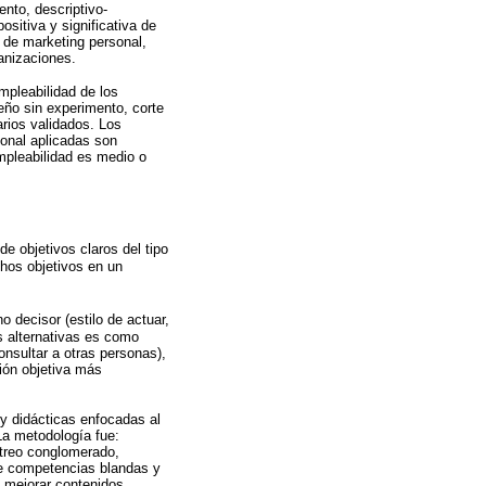
ento, descriptivo-
ositiva y significativa de
o de marketing personal,
anizaciones.
mpleabilidad de los
seño sin experimento, corte
arios validados. Los
sonal aplicadas son
empleabilidad es medio o
de objetivos claros del tipo
chos objetivos en un
 decisor (estilo de actuar,
as alternativas es como
onsultar a otras personas),
ión objetiva más
y didácticas enfocadas al
La metodología fue:
streo conglomerado,
 de competencias blandas y
, mejorar contenidos