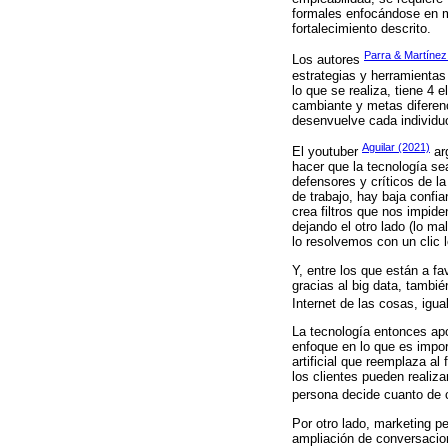
formales enfocándose en ma
fortalecimiento descrito.
Parra & Martínez
Los autores
estrategias y herramientas
lo que se realiza, tiene 4
cambiante y metas diferenc
desenvuelve cada individuo
Aguilar (2021)
El youtuber
arg
hacer que la tecnología sea
defensores y críticos de l
de trabajo, hay baja confia
crea filtros que nos impide
dejando el otro lado (lo ma
lo resolvemos con un clic 
Y, entre los que están a f
gracias al big data, tambi
Internet de las cosas, igua
La tecnología entonces apo
enfoque en lo que es impor
artificial que reemplaza al 
los clientes pueden realiz
persona decide cuanto de 
Por otro lado, marketing p
ampliación de conversacion