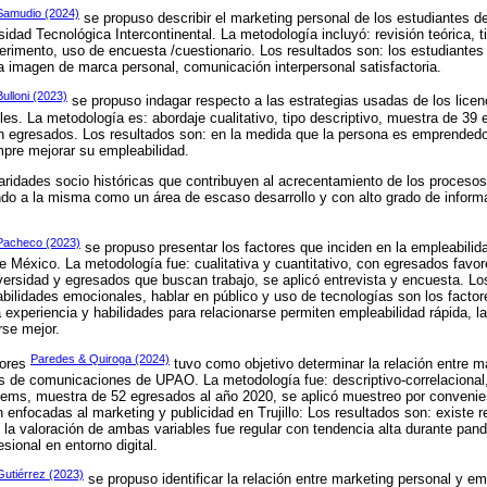
Samudio (2024)
se propuso describir el marketing personal de los estudiantes de
idad Tecnológica Intercontinental. La metodología incluyó: revisión teórica, ti
perimento, uso de encuesta /cuestionario. Los resultados son: los estudiantes
a imagen de marca personal, comunicación interpersonal satisfactoria.
Bulloni (2023)
se propuso indagar respecto a las estrategias usadas de los licen
les. La metodología es: abordaje cualitativo, tipo descriptivo, muestra de 39
on egresados. Los resultados son: en la medida que la persona es emprendedo
pre mejorar su empleabilidad.
laridades socio históricas que contribuyen al acrecentamiento de los procesos
do a la misma como un área de escaso desarrollo y con alto grado de informa
Pacheco (2023)
se propuso presentar los factores que inciden en la empleabilid
 México. La metodología fue: cualitativa y cuantitativo, con egresados favo
versidad y egresados que buscan trabajo, se aplicó entrevista y encuesta. Lo
bilidades emocionales, hablar en público y uso de tecnologías son los factor
 experiencia y habilidades para relacionarse permiten empleabilidad rápida, la
rse mejor.
Paredes & Quiroga (2024)
tores
tuvo como objetivo determinar la relación entre m
 de comunicaciones de UPAO. La metodología fue: descriptivo-correlacional, 
ítems, muestra de 52 egresados al año 2020, se aplicó muestreo por conveni
nfocadas al marketing y publicidad en Trujillo: Los resultados son: existe r
s, la valoración de ambas variables fue regular con tendencia alta durante pa
esional en entorno digital.
Gutiérrez (2023)
se propuso identificar la relación entre marketing personal y e