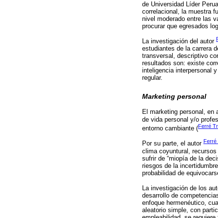
de Universidad Líder Perua
correlacional, la muestra f
nivel moderado entre las v
procurar que egresados log
La investigación del autor
estudiantes de la carrera d
transversal, descriptivo c
resultados son: existe corr
inteligencia interpersonal 
regular.
Marketing personal
El marketing personal, en 
de vida personal y/o profe
Ferré T
entorno cambiante (
Ferré
Por su parte, el autor
clima coyuntural, recursos
sufrir de “miopía de la de
riesgos de la incertidumbr
probabilidad de equivocars
La investigación de los au
desarrollo de competencias
enfoque hermenéutico, cual
aleatorio simple, con parti
empleabilidad, se requiere