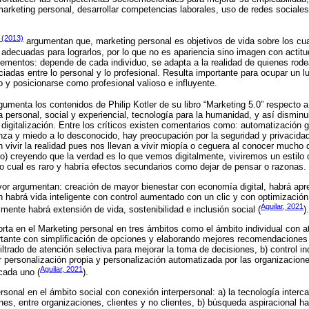
rketing personal, desarrollar competencias laborales, uso de redes sociales
 (2013)
argumentan que, marketing personal es objetivos de vida sobre los cua
 adecuadas para lograrlos, por lo que no es apariencia sino imagen con acti
 elementos: depende de cada individuo, se adapta a la realidad de quienes rode
iadas entre lo personal y lo profesional. Resulta importante para ocupar un l
 y posicionarse como profesional valioso e influyente.
umenta los contenidos de Philip Kotler de su libro “Marketing 5.0” respecto a 
 personal, social y experiencial, tecnología para la humanidad, y así disminuir
a digitalización. Entre los críticos existen comentarios como: automatización
nza y miedo a lo desconocido, hay preocupación por la seguridad y privacidad, l
n vivir la realidad pues nos llevan a vivir miopía o ceguera al conocer mucho 
lo) creyendo que la verdad es lo que vemos digitalmente, viviremos un estilo 
lo cual es raro y habría efectos secundarios como dejar de pensar o razonas.
avor argumentan: creación de mayor bienestar con economía digital, habrá ap
én habrá vida inteligente con control aumentado con un clic y con optimización
Aguilar, 2021
lmente habrá extensión de vida, sostenibilidad e inclusión social (
).
rta en el Marketing personal en tres ámbitos como el ámbito individual con at
tante con simplificación de opciones y elaborando mejores recomendaciones g
filtrado de atención selectiva para mejorar la toma de decisiones, b) control in
ar personalización propia y personalización automatizada por las organizacion
Aguilar, 2021
cada uno (
).
ersonal en el ámbito social con conexión interpersonal: a) la tecnología inter
es, entre organizaciones, clientes y no clientes, b) búsqueda aspiracional ha