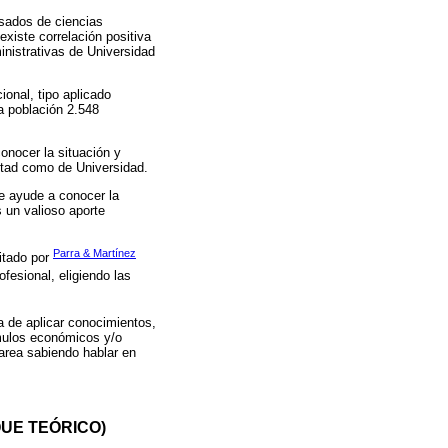
esados de ciencias
existe correlación positiva
inistrativas de Universidad
ional, tipo aplicado
la población 2.548
onocer la situación y
ltad como de Universidad.
e ayude a conocer la
 un valioso aporte
Parra & Martínez
itado por
fesional, eligiendo las
 de aplicar conocimientos,
mulos económicos y/o
tarea sabiendo hablar en
UE TEÓRICO)