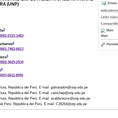
Enviar 
RA (UNP)
Indicadore
Links rela
Compartilh
1
Mais
la
-0002-0315-1483
Mais
2
acherres
Permali
-0001-7462-6813
3
viezo
-0002-3625-2934
4
s
-0003-0611-8950
Piura, República del Perú. E-mail: galvaradon@unp.edu.pe
Piura, República del Perú. E-mail: catochep@unp.edu.pe
iura, República del Perú. E-mail: avaldiviezov@unp.edu.pe
del Perú, República del Perú. E-mail: C28264@utp.edu.pe