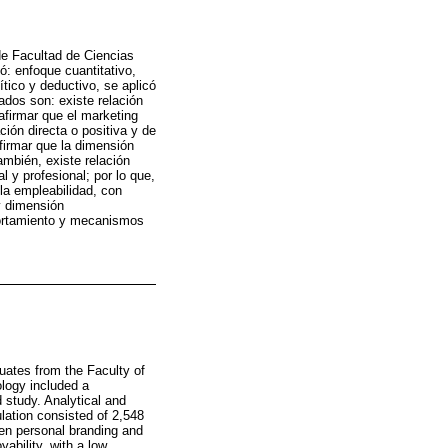
de Facultad de Ciencias
: enfoque cuantitativo,
ítico y deductivo, se aplicó
ados son: existe relación
 afirmar que el marketing
ión directa o positiva y de
afirmar que la dimensión
mbién, existe relación
l y profesional; por lo que,
la empleabilidad, con
 y dimensión
portamiento y mecanismos
duates from the Faculty of
logy included a
d study. Analytical and
lation consisted of 2,548
een personal branding and
ability, with a low