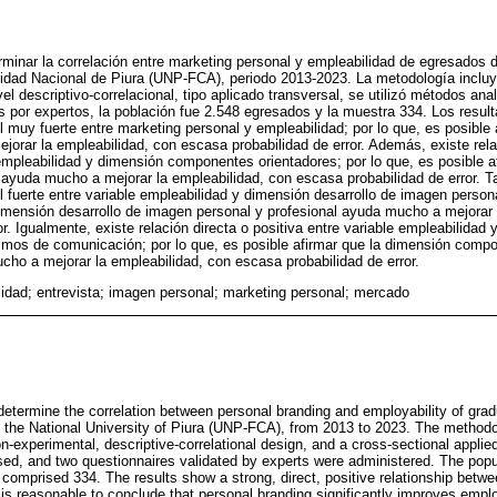
erminar la correlación entre marketing personal y empleabilidad de egresados 
idad Nacional de Piura (UNP-FCA), periodo 2013-2023. La metodología incluyó
el descriptivo-correlacional, tipo aplicado transversal, se utilizó métodos anal
s por expertos, la población fue 2.548 egresados y la muestra 334. Los result
el muy fuerte entre marketing personal y empleabilidad; por lo que, es posible
orar la empleabilidad, con escasa probabilidad de error. Además, existe relac
e empleabilidad y dimensión componentes orientadores; por lo que, es posible 
yuda mucho a mejorar la empleabilidad, con escasa probabilidad de error. Ta
el fuerte entre variable empleabilidad y dimensión desarrollo de imagen persona
dimensión desarrollo de imagen personal y profesional ayuda mucho a mejorar 
r. Igualmente, existe relación directa o positiva entre variable empleabilidad
os de comunicación; por lo que, es posible afirmar que la dimensión com
o a mejorar la empleabilidad, con escasa probabilidad de error.
idad; entrevista; imagen personal; marketing personal; mercado
 determine the correlation between personal branding and employability of gra
 the National University of Piura (UNP-FCA), from 2013 to 2023. The methodo
n-experimental, descriptive-correlational design, and a cross-sectional applie
d, and two questionnaires validated by experts were administered. The popu
comprised 334. The results show a strong, direct, positive relationship betw
t is reasonable to conclude that personal branding significantly improves employ