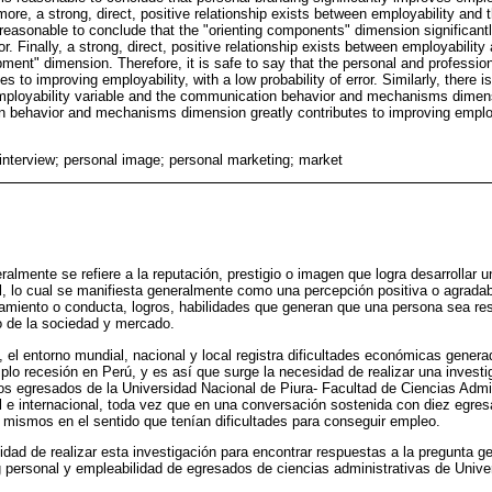
ermore, a strong, direct, positive relationship exists between employability and
 reasonable to conclude that the "orienting components" dimension significant
ror. Finally, a strong, direct, positive relationship exists between employabilit
ment" dimension. Therefore, it is safe to say that the personal and professi
s to improving employability, with a low probability of error. Similarly, there is
mployability variable and the communication behavior and mechanisms dimensio
 behavior and mechanisms dimension greatly contributes to improving employa
 interview; personal image; personal marketing; market
almente se refiere a la reputación, prestigio o imagen que logra desarrollar u
nal, lo cual se manifiesta generalmente como una percepción positiva o agrada
tamiento o conducta, logros, habilidades que generan que una persona sea r
ro de la sociedad y mercado.
, el entorno mundial, nacional y local registra dificultades económicas gener
lo recesión en Perú, y es así que surge la necesidad de realizar una investi
 los egresados de la Universidad Nacional de Piura- Facultad de Ciencias Adm
l e internacional, toda vez que en una conversación sostenida con diez egres
 mismos en el sentido que tenían dificultades para conseguir empleo.
idad de realizar esta investigación para encontrar respuestas a la pregunta g
g personal y empleabilidad de egresados de ciencias administrativas de Unive