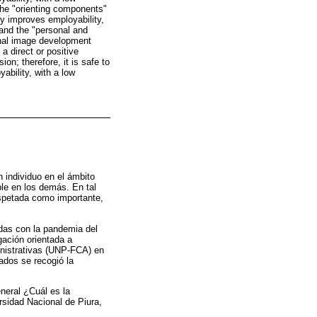
 the "orienting components"
ly improves employability,
y and the "personal and
onal image development
 a direct or positive
n; therefore, it is safe to
bility, with a low
n individuo en el ámbito
ble en los demás. En tal
espetada como importante,
adas con la pandemia del
gación orientada a
inistrativas (UNP-FCA) en
ados se recogió la
eneral ¿Cuál es la
rsidad Nacional de Piura,