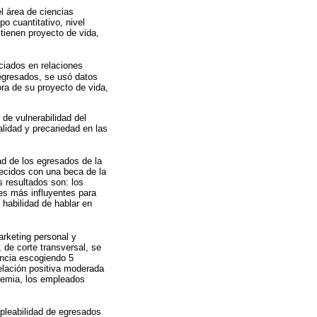
l área de ciencias
po cuantitativo, nivel
 tienen proyecto de vida,
ciados en relaciones
 egresados, se usó datos
ra de su proyecto de vida,
 de vulnerabilidad del
lidad y precariedad en las
ad de los egresados de la
recidos con una beca de la
s resultados son: los
es más influyentes para
 habilidad de hablar en
arketing personal y
de corte transversal, se
encia escogiendo 5
elación positiva moderada
ndemia, los empleados
mpleabilidad de egresados