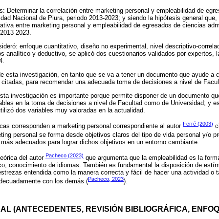
 es: Determinar la correlación entre marketing personal y empleabilidad de egr
dad Nacional de Piura, periodo 2013-2023; y siendo la hipótesis general que, 
cativa entre marketing personal y empleabilidad de egresados de ciencias adm
 2013-2023.
eró: enfoque cuantitativo, diseño no experimental, nivel descriptivo-correlac
s analítico y deductivo, se aplicó dos cuestionarios validados por expertos, 
4.
n de esta investigación, en tanto que se va a tener un documento que ayude a c
es citadas, para recomendar una adecuada toma de decisiones a nivel de Facu
ta investigación es importante porque permite disponer de un documento qu
bles en la toma de decisiones a nivel de Facultad como de Universidad; y es
ilizó dos variables muy valoradas en la actualidad.
Ferré (2003)
icas corresponden a marketing personal correspondiente al autor
c
ting personal se forma desde objetivos claros del tipo de vida personal y/o pro
 más adecuados para lograr dichos objetivos en un entorno cambiante.
Pacheco (2023)
eórica del autor
que argumenta que la empleabilidad es la forma
, conocimiento de idiomas. También es fundamental la disposición de estí
estrezas entendida como la manera correcta y fácil de hacer una actividad o 
Pacheco, 2023
adecuadamente con los demás (
).
L (ANTECEDENTES, REVISIÓN BIBLIOGRÁFICA, ENFOQ