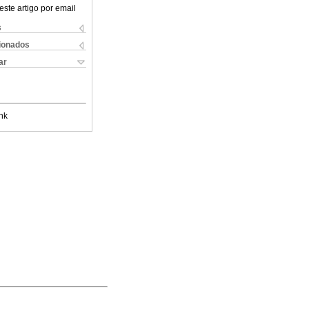
este artigo por email
s
cionados
ar
nk