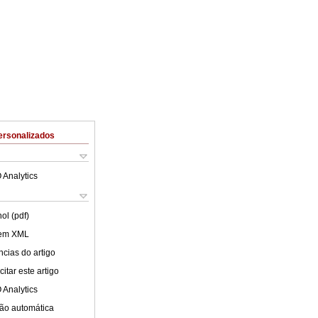
ersonalizados
 Analytics
ol (pdf)
 em XML
cias do artigo
itar este artigo
 Analytics
ão automática