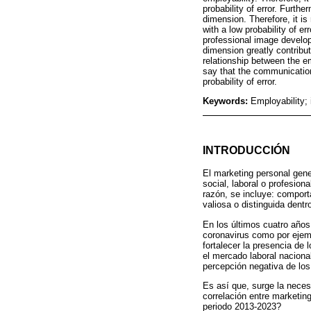
probability of error. Furth
dimension. Therefore, it is
with a low probability of er
professional image develop
dimension greatly contribute
relationship between the e
say that the communication
probability of error.
Keywords:
Employability;
INTRODUCCIÓN
El marketing personal gener
social, laboral o profesio
razón, se incluye: compor
valiosa o distinguida dent
En los últimos cuatro años
coronavirus como por ejemp
fortalecer la presencia de
el mercado laboral naciona
percepción negativa de los
Es así que, surge la neces
correlación entre marketin
periodo 2013-2023?