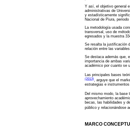
Y así, el objetivo general
administrativas de Universi
y estadísticamente signifi
Nacional de Piura, periodo
La metodología usada consid
transversal, uso de método
egresados y la muestra 33
Se resalta la justificació
relación entre las variabl
Se destaca además que, es
importancia de ambas varia
académico por cuanto se ut
Las principales bases teór
(2013)
, arguye que el marke
estrategias e instrumentos
Del mismo modo, la base t
aprovechamiento académico
becas, las habilidades y d
público y relacionándose 
MARCO CONCEPTUA