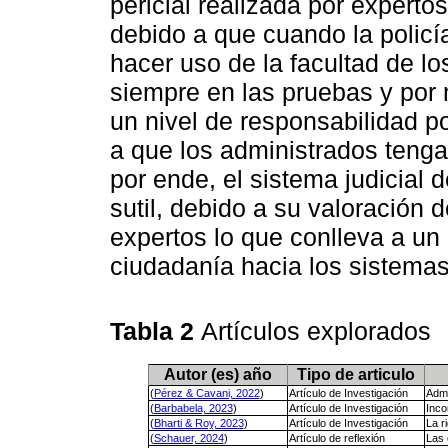
pericial realizada por expert
debido a que cuando la policí
hacer uso de la facultad de l
siempre en las pruebas y por
un nivel de responsabilidad p
a que los administrados teng
por ende, el sistema judicial
sutil, debido a su valoración 
expertos lo que conlleva a un 
ciudadanía hacia los sistemas 
Tabla 2
Artículos explorados
Autor (es) año
Tipo de articulo
(
Pérez & Cavani, 2022
)
Artículo de Investigación
Admi
(
Barbabela, 2023
)
Artículo de Investigación
Inco
(
Bharti & Roy, 2023
)
Artículo de Investigación
La r
(
Schauer, 2024
)
Artículo de reflexión
Las 