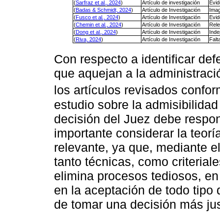
(
Sarfraz et al., 2024
)
Artículo de investigación
Evid
(
Badas & Schmidt, 2024
)
Artículo de Investigación
Imagi
(
Fusco et al., 2024
)
Artículo de Investigación
Evid
(
Chemin et al., 2024
)
Artículo de Investigación
Rele
(
Dong et al., 2024
)
Artículo de Investigación
Inde
(
Riva, 2024
)
Artículo de Investigación
Falt
Con respecto a identificar def
que aquejan a la administraci
los artículos revisados confo
estudio sobre la admisibilidad
decisión del Juez debe respond
importante considerar la teorí
relevante, ya que, mediante el
tanto técnicas, como criterial
elimina procesos tediosos, en e
en la aceptación de todo tipo 
de tomar una decisión más jus