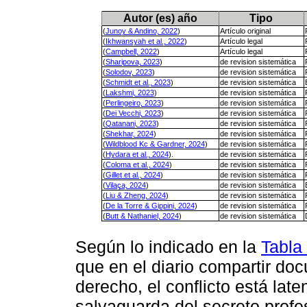
Autor (es) año
Tipo
(
Junoy & Andino, 2022
)
Artículo original
(
Ikhwansyah et al., 2022
)
Artículo legal
(
Campbell, 2022
)
Artículo legal
(
Sharipova, 2023
)
de revision sistemática
(
Solodov, 2023
)
de revision sistemática
(
Schmidt et al., 2023
)
de revision sistemática
(
Lakshmi, 2023
)
de revision sistemática
(
Perlingeiro, 2023
)
de revision sistemática
(
Dei Vecchi, 2023
)
de revision sistemática
(
Qatanani, 2023
)
de revision sistemática
(
Shekhar, 2024
)
de revision sistemática
(
Wildblood Kc & Gardner, 2024
)
de revision sistemática
(
Hydara et al., 2024
).
de revision sistemática
(
Coloma et al., 2024
)
de revision sistemática
(
Gillet et al., 2024
)
de revision sistemática
(
Vilaça, 2024
)
de revision sistemática
(
Liu & Zheng, 2024
)
de revision sistemática
(
De la Torre & Gippini, 2024
)
de revision sistemática
(
Butt & Nathaniel, 2024
)
de revision sistemática
Según lo indicado en la
Tabla
que en el diario compartir doc
derecho, el conflicto está late
salvaguarda del secreto profe