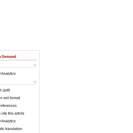
on Demand
 Analytics
h (pdf)
 in xml format
 references
cite this article
 Analytics
ic translation