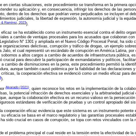
 en ciertas situaciones, este procedimiento se transforma en la primera opci
xtender su aplicación y, en consecuencia, infringir los derechos de las pers
to, dentro de los derechos que podrían verse perjudicados se incluyen el deb
mientos judiciales, la libertad de expresión, la autonomía judicial y la equid
 & Ramírez, 2023
).
 eficaz se ha establecido como un instrumento esencial contra el delito organi
iales a cambio de ventajas procesales para los acusados que colaboran con la 
 Legislativo N° 1301 y ampliada en el Nuevo Código Procesal Penal, ha sido
 organizaciones delictivas, corrupción y tráfico de drogas, un ejemplo sobres
a Jato, el cual representó un escándalo de corrupción en América Latina, por
sobornos a altos cargos a cambio de acuerdos de infraestructura pública, es
ó crucial para descubrir la participación de exmandatarios y políticos, facilita
 a cambio de disminuciones en la pena, este procedimiento permitió la identi
dura, aunque también causó polémica por la fiabilidad de las declaraciones y
críticas, la cooperación efectiva se evidenció como un medio eficaz para de
4
).
Alvarado (2021)
por
, quien reconoce los retos en la implementación de la colabo
sas, la potencial infracción de derechos esenciales y la arbitrariedad judicial 
 que, aunque la colaboración efectiva es un recurso valioso en la persecució
urosos estándares de verificación de pruebas y un control apropiado del sist
la cooperación eficaz evidencia que este sistema es un instrumento potente en
su eficacia se basa en el marco regulatorio y las garantías procesales estab
ha sido crucial en casos de corrupción, se topa con retos vinculados con la r
 el problema principal el cual reside en la tensión entre la efectividad de l