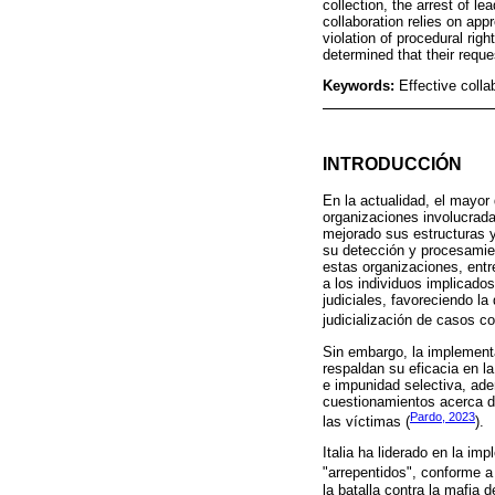
collection, the arrest of le
collaboration relies on app
violation of procedural rig
determined that their reque
Keywords:
Effective colla
INTRODUCCIÓN
En la actualidad, el mayor 
organizaciones involucrada
mejorado sus estructuras y
su detección y procesamie
estas organizaciones, entr
a los individuos implicado
judiciales, favoreciendo la
judicialización de casos c
Sin embargo, la implementa
respaldan su eficacia en la
e impunidad selectiva, ade
cuestionamientos acerca de
Pardo, 2023
las víctimas (
).
Italia ha liderado en la im
"arrepentidos", conforme a
la batalla contra la mafia 