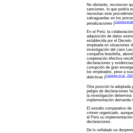
No obstante, reconocen que
sanciones, lo que podría e
necesitan este procedimien
salvaguardas en los procedi
Campoverde
penalizaciones (
En el Perú, la colaboración
adquisición de datos esenc
establecida por el Decreto
empleada en situaciones de
investigación del caso Lav
compañía brasileña, abonó 
cooperación efectiva result
declaraciones y evidencias
corrupción de gran enverga
los empleados, pese a sus 
Castope et al., 202
delictivas (
Otra posición la adoptada 
peligro de declaraciones fal
la investigación determina
implementación demanda rig
El estudio comparativo de 
crimen organizado, aunque 
el Perú su implementación 
declaraciones.
De lo señalado se desprende