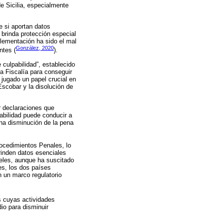
de Sicilia, especialmente
e si aportan datos
 brinda protección especial
plementación ha sido el mal
González, 2020
ntes (
).
 culpabilidad”, establecido
a Fiscalía para conseguir
 jugado un papel crucial en
Escobar y la disolución de
r declaraciones que
pabilidad puede conducir a
na disminución de la pena
rocedimientos Penales, lo
rinden datos esenciales
rteles, aunque ha suscitado
es, los dos países
n un marco regulatorio
s cuyas actividades
io para disminuir