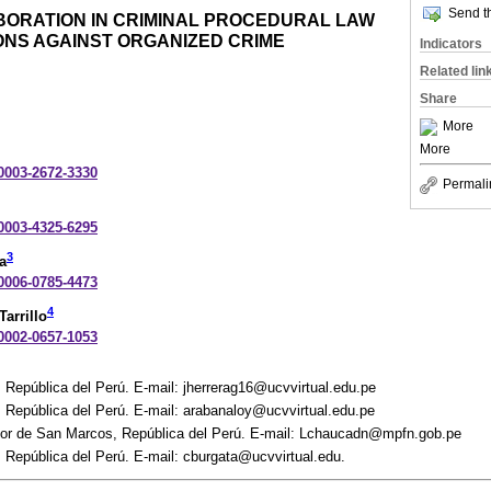
Send th
BORATION IN CRIMINAL PROCEDURAL LAW
IONS AGAINST ORGANIZED CRIME
Indicators
Related lin
Share
More
More
-0003-2672-3330
Permali
-0003-4325-6295
3
a
-0006-0785-4473
4
arrillo
-0002-0657-1053
, República del Perú. E-mail: jherrerag16@ucvvirtual.edu.pe
, República del Perú. E-mail: arabanaloy@ucvvirtual.edu.pe
or de San Marcos, República del Perú. E-mail: Lchaucadn@mpfn.gob.pe
, República del Perú. E-mail: cburgata@ucvvirtual.edu.