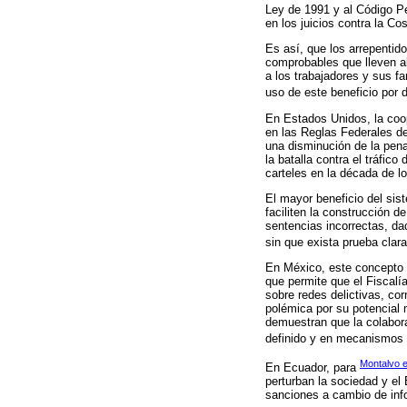
Ley de 1991 y al Código Pen
en los juicios contra la Co
Es así, que los arrepentid
comprobables que lleven al
a los trabajadores y sus f
uso de este beneficio por 
En Estados Unidos, la coope
en las Reglas Federales de
una disminución de la pena
la batalla contra el tráfic
carteles en la década de l
El mayor beneficio del sis
faciliten la construcción d
sentencias incorrectas, d
sin que exista prueba clara
En México, este concepto s
que permite que el Fiscalí
sobre redes delictivas, cor
polémica por su potencial 
demuestran que la colabora
definido y en mecanismos
Montalvo et
En Ecuador, para
perturban la sociedad y el
sanciones a cambio de info