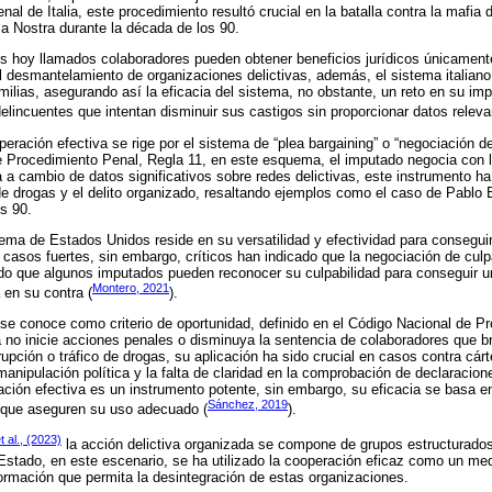
al de Italia, este procedimiento resultó crucial en la batalla contra la mafia 
sa Nostra durante la década de los 90.
os hoy llamados colaboradores pueden obtener beneficios jurídicos únicament
 desmantelamiento de organizaciones delictivas, además, el sistema italiano
amilias, asegurando así la eficacia del sistema, no obstante, un reto en su im
delincuentes que intentan disminuir sus castigos sin proporcionar datos releva
ración efectiva se rige por el sistema de “plea bargaining” o “negociación de
 Procedimiento Penal, Regla 11, en este esquema, el imputado negocia con l
 a cambio de datos significativos sobre redes delictivas, este instrumento ha
o de drogas y el delito organizado, resaltando ejemplos como el caso de Pablo 
os 90.
tema de Estados Unidos reside en su versatilidad y efectividad para consegui
e casos fuertes, sin embargo, críticos han indicado que la negociación de cul
ado que algunos imputados pueden reconocer su culpabilidad para conseguir u
Montero, 2021
 en su contra (
).
e conoce como criterio de oportunidad, definido en el Código Nacional de P
a no inicie acciones penales o disminuya la sentencia de colaboradores que b
rupción o tráfico de drogas, su aplicación ha sido crucial en casos contra cá
manipulación política y la falta de claridad en la comprobación de declaracion
ción efectiva es un instrumento potente, sin embargo, su eficacia se basa e
Sánchez, 2019
 que aseguren su uso adecuado (
).
 al., (2023)
la acción delictiva organizada se compone de grupos estructurado
 Estado, en este escenario, se ha utilizado la cooperación eficaz como un med
rmación que permita la desintegración de estas organizaciones.