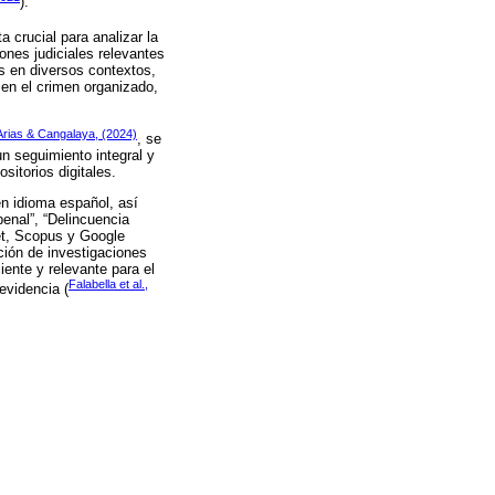
).
a crucial para analizar la
iones judiciales relevantes
os en diversos contextos,
 en el crimen organizado,
Arias & Cangalaya, (2024)
, se
un seguimiento integral y
sitorios digitales.
n idioma español, así
penal”, “Delincuencia
et, Scopus y Google
ción de investigaciones
ente y relevante para el
Falabella et al.,
evidencia (