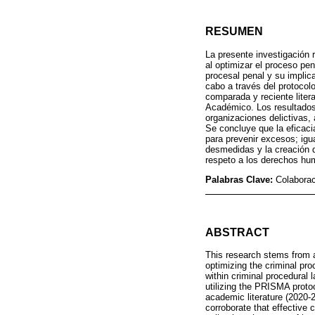
RESUMEN
La presente investigación r
al optimizar el proceso pen
procesal penal y su implica
cabo a través del protocol
comparada y reciente lite
Académico. Los resultados 
organizaciones delictivas, 
Se concluye que la eficaci
para prevenir excesos; igu
desmedidas y la creación d
respeto a los derechos hu
Palabras Clave:
Colaborac
ABSTRACT
This research stems from a 
optimizing the criminal pro
within criminal procedural
utilizing the PRISMA proto
academic literature (2020-
corroborate that effective 