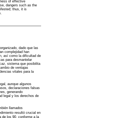
eness of effective
wise, dangers such as the
ested; thus, it is
s.
n organizado, dado que las
ran complejidad han
, así como la dificultad de
icas para desmantelar
caz, sistema que posibilita
 cambio de ventajas
dencias vitales para la
legal, aunque algunos
busos, declaraciones falsas
ones, generando
d legal y los derechos de
también llamados
dimiento resultó crucial en
a de los 90, conforme a la