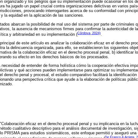
en organizado y los peligros que su implementación puede ocasionar en los d
ra ha jugado un papel crucial contra organizaciones delictivas en varios paíse
risdicciones, provocando interrogantes acerca de su conformidad con princip
 y la equidad en la aplicación de las sanciones.
ctados abarcan la posibilidad de mal uso del sistema por parte de criminales 
cativos, la ausencia de mecanismos firmes para confirmar la autenticidad de la
Córdova, 2024)
ítica y arbitrariedad en su implementación (
.
principal de este artículo es analizar la colaboración eficaz en el derecho pro
tra la delincuencia organizada, para ello, se establecieron los siguientes obje
ativa de la colaboración eficaz en el derecho procesal penal, b) identificar l
erando su efecto en los derechos básicos de los procesados.
 la necesidad de entender de forma holística cómo la cooperación efectiva imp
elictivas y qué acciones pueden implementarse para optimizar su implementac
l derecho penal y procesal, el estudio comparativo facilitará la identificació
ionando una perspectiva crítica que ayude a la elaboración de políticas públi
anizado.
"Colaboración eficaz en el derecho procesal penal y su implicancia en la luch
método cualitativo descriptivo para el análisis documental de investigación, si
olo PRISMA para estudios sistemáticos, este enfoque permitió y aseguró una e
De Franco & Arrieta, 