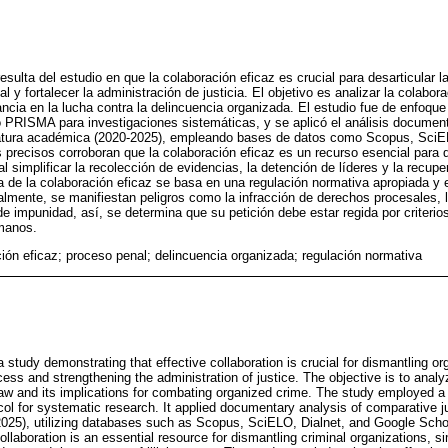
esulta del estudio en que la colaboración eficaz es crucial para desarticular 
al y fortalecer la administración de justicia. El objetivo es analizar la colabor
ncia en la lucha contra la delincuencia organizada. El estudio fue de enfoque c
o PRISMA para investigaciones sistemáticas, y se aplicó el análisis documenta
ratura académica (2020-2025), empleando bases de datos como Scopus, SciE
precisos corroboran que la colaboración eficaz es un recurso esencial para
al simplificar la recolección de evidencias, la detención de líderes y la recuper
a de la colaboración eficaz se basa en una regulación normativa apropiada y en
almente, se manifiestan peligros como la infracción de derechos procesales, 
e impunidad, así, se determina que su petición debe estar regida por criterios
manos.
ión eficaz; proceso penal; delincuencia organizada; regulación normativa
study demonstrating that effective collaboration is crucial for dismantling o
cess and strengthening the administration of justice. The objective is to analy
 law and its implications for combating organized crime. The study employed a 
col for systematic research. It applied documentary analysis of comparative 
2025), utilizing databases such as Scopus, SciELO, Dialnet, and Google Schol
collaboration is an essential resource for dismantling criminal organizations, s