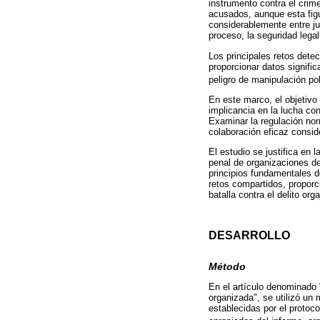
instrumento contra el crim
acusados, aunque esta figu
considerablemente entre ju
proceso, la seguridad legal
Los principales retos dete
proporcionar datos signifi
peligro de manipulación pol
En este marco, el objetivo 
implicancia en la lucha con
Examinar la regulación norm
colaboración eficaz consid
El estudio se justifica en
penal de organizaciones d
principios fundamentales de
retos compartidos, proporc
batalla contra el delito org
DESARROLLO
Método
En el artículo denominado 
organizada", se utilizó un 
establecidas por el protoc