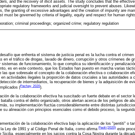
aders, and the recovery of illicit assets. The study concludes that the effectiv
ropriate regulatory frameworks and judicial oversight to prevent abuses. Like
hts, the granting of excessive advantages and the creation of impunity are manif
st must be governed by criteria of legality, equity and respect for human right
boration; criminal proceedings; organized crime; regulatory regulation
desafío que enfrenta el sistema de justicia penal es la lucha contra el crime
s en el tráfico de drogas, lavado de dinero, corrupción y otros crímenes de g
 sistemas de funcionamiento, lo que complica su identificación y penalización
nto, es en este contexto, que los Estados han puesto en marcha varias táct
e las que sobresale el concepto de la colaboración efectiva o colaboración efi
s en actividades ilegales la proporción de datos cruciales a las autoridades a
 detección de intermediarios, la recuperación de bienes y la adquisición de evi
Pachay, 2020
omplicados (
).
ción de la colaboración efectiva ha suscitado un fuerte debate en el sector 
 batalla contra el delito organizado, otros alertan acerca de los peligros de a
más, su implementación fluctúa considerablemente entre distintas jurisdicci
 su alineación con principios esenciales como el debido proceso, la segurida
plementación de la colaboración efectiva bajo la aplicación de los "pentiti" o 
Paoli (2020)
 la Ley de 1991 y al Código Penal de Italia, como afirma
este proce
de Sicilia, especialmente en los juicios contra la Cosa Nostra durante la décad