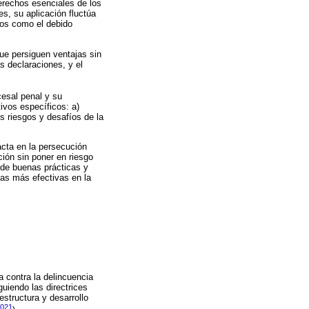
erechos esenciales de los
s, su aplicación fluctúa
ios como el debido
que persiguen ventajas sin
s declaraciones, y el
cesal penal y su
tivos específicos: a)
os riesgos y desafíos de la
acta en la persecución
ión sin poner en riesgo
n de buenas prácticas y
cas más efectivas en la
a contra la delincuencia
guiendo las directrices
structura y desarrollo
2021