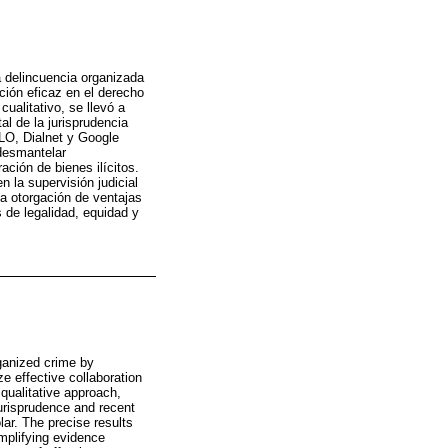
la delincuencia organizada
ación eficaz en el derecho
ualitativo, se llevó a
l de la jurisprudencia
LO, Dialnet y Google
 desmantelar
ación de bienes ilícitos.
 la supervisión judicial
la otorgación de ventajas
 de legalidad, equidad y
rganized crime by
ze effective collaboration
qualitative approach,
jurisprudence and recent
ar. The precise results
implifying evidence