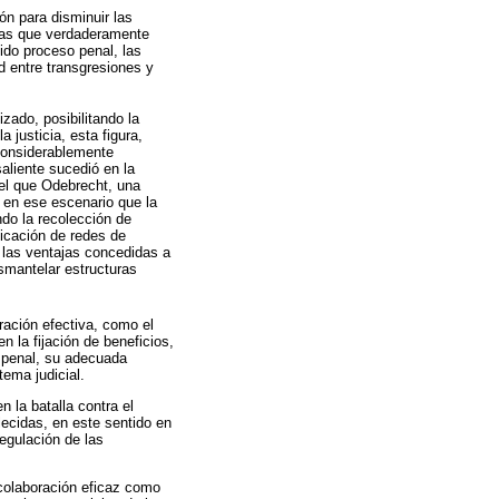
ón para disminuir las
onas que verdaderamente
ido proceso penal, las
ad entre transgresiones y
zado, posibilitando la
justicia, esta figura,
 considerablemente
aliente sucedió en la
 el que Odebrecht, una
 en ese escenario que la
ndo la recolección de
ficación de redes de
 las ventajas concedidas a
smantelar estructuras
ración efectiva, como el
en la fijación de beneficios,
n penal, su adecuada
ema judicial.
 la batalla contra el
lecidas, en este sentido en
egulación de las
a colaboración eficaz como