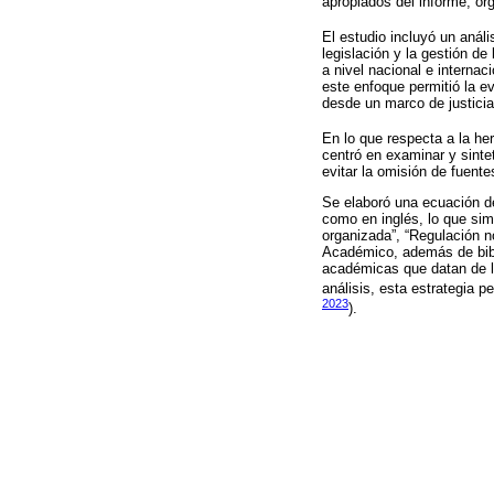
apropiados del informe, or
El estudio incluyó un anál
legislación y la gestión de
a nivel nacional e internac
este enfoque permitió la e
desde un marco de justicia 
En lo que respecta a la he
centró en examinar y sintet
evitar la omisión de fuente
Se elaboró una ecuación de
como en inglés, lo que sim
organizada”, “Regulación 
Académico, además de bibli
académicas que datan de lo
análisis, esta estrategia p
2023
).