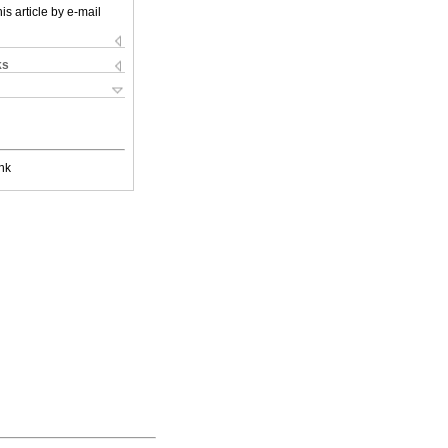
is article by e-mail
ks
nk