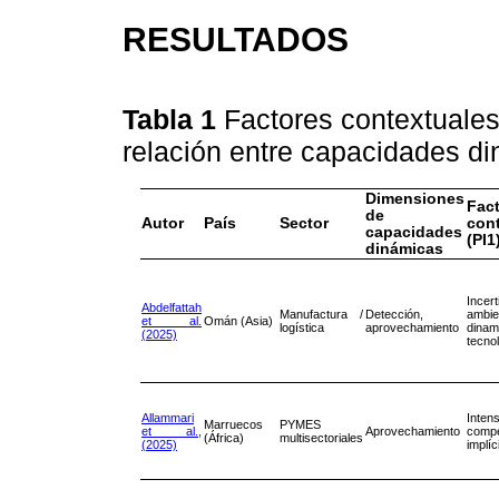
RESULTADOS
Tabla 1
Factores contextuales
relación entre capacidades d
Dimensiones
Fac
de
Autor
País
Sector
con
capacidades
(PI1
dinámicas
Incer
Abdelfattah
Manufactura /
Detección,
ambie
et al.
Omán (Asia)
logística
aprovechamiento
dinam
(2025)
tecno
Allammari
Inten
Marruecos
PYMES
et al.,
Aprovechamiento
compe
(África)
multisectoriales
(2025)
implíc