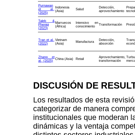
Purnawan
Indonesia
Detección,
Prepa
et al.,
Salud
(Asia)
aprovechamiento
tecno
(2025)
Taleb &
Marruecos
Intensivo en
Pheniqi
Transformación
Presi
(África)
conocimiento
(2023)
Tran et al.,
Vietnam
Detección,
Trans
Manufactura
(2022)
(Asia)
absorción
econ
Zhang et
Aprovechamiento,
Turb
China (Asia)
Retail
al., (2025)
transformación
merc
DISCUSIÓN DE RESUL
Los resultados de esta revisió
categorizar de manera compre
institucionales que moderan l
dinámicas y la ventaja compet
distintos sectores industrial