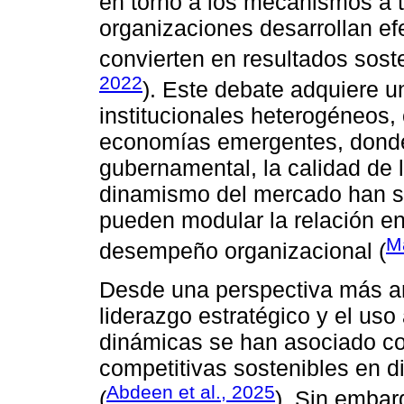
en torno a los mecanismos a t
organizaciones desarrollan e
convierten en resultados soste
2022
). Este debate adquiere u
institucionales heterogéneos,
economías emergentes, donde
gubernamental, la calidad de la
dinamismo del mercado han si
pueden modular la relación e
Ma
desempeño organizacional (
Desde una perspectiva más amp
liderazgo estratégico y el us
dinámicas se han asociado co
competitivas sostenibles en d
Abdeen et al., 2025
(
). Sin embar