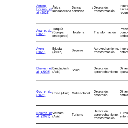
Anning-
Incer
África
Banca /
Detección,
Dorson et
esc
subsahariana
servicios
transformación
al. (2025)
recur
Turquía
Presi
Acar et al.,
(Europa
Hotelería
Transformación
compe
(2025)
emergente)
ambie
Ayele
Etiopía
Aprovechamiento,
Incer
Seguros
(2025)
(África)
transformación
entor
Bhuiyan et
Bangladesh
Detección,
Dina
Salud
al., (2025)
(Asia)
aprovechamiento
opera
Guo et al.,
Detección,
Dina
China (Asia)
Multisectorial
(2025)
absorción
ambie
Detección,
Nguyen et
Vietnam
Turb
Turismo
aprovechamiento,
al., (2023)
(Asia)
entor
transformación