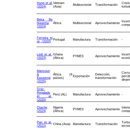
Hung et al.
Vietnam
Cr
Multisectorial
Transformación
(2024)
(Asia)
turbul
Beka Be
Incer
Nguema
África
Multisectorial
Aprovechamiento
compe
(2024)
Ferreira et
Portugal
Manufactura
Transformación
-
al., (2020)
Ledi et al.,
Ghana
Incer
PYMES
Aprovechamiento
(2023)
(África)
econ
Mansouri
Corru
&
África (9
Detección,
Exportación
percib
Kaswengi
países)
transformación
dinam
(2025)
Ortiz-
Regalado
Perú (AL)
Manufactura
Aprovechamiento
-
et al.,
(2025)
Otache
Nigeria
Inten
PYMES
Aprovechamiento
(2024)
(África)
compe
Pan et al.,
Turbu
China (Asia)
Manufactura
Transformación
(2021)
tecno