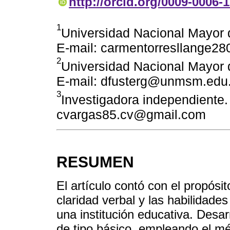
http://orcid.org/0009-0006-
1
Universidad Nacional Mayor 
E-mail: carmentorresllange2
2
Universidad Nacional Mayor 
E-mail: dfusterg@unmsm.edu
3
Investigadora independiente.
cvargas85.cv@gmail.com
RESUMEN
El artículo contó con el propósi
claridad verbal y las habilidade
una institución educativa. Desa
de tipo básico, empleando el mé