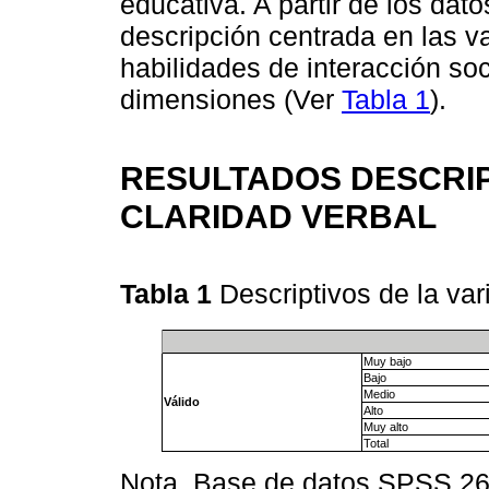
educativa. A partir de los dat
descripción centrada en las va
habilidades de interacción so
dimensiones (Ver
Tabla 1
).
RESULTADOS DESCRIP
CLARIDAD VERBAL
Tabla 1
Descriptivos de la var
Muy bajo
Bajo
Medio
Válido
Alto
Muy alto
Total
Nota. Base de datos SPSS 2