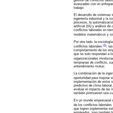
gestión de conflictos labo
avanzadas con un enfoque s
trabajo.
El desarrollo de sistemas i
ingeniería industrial y la 
procesos, la automatización
artificial (IA) y análisis d
conflictos laborales en ti
modelos matemáticos y si
Por otro lado, la sociolog
(5)
conflictos laborales
, la
comportamiento de los empl
que no solo respondan a lo
organizacionales involucr
tempranas de conflicto, su
entendimiento mutuo.
La combinación de la ingeni
oportunidad para mejorar s
implementación de estos si
predictivo de clima labora
evaluar el impacto de las i
también promueven una cult
En un mundo empresarial car
de los conflictos laborale
que logren implementar est
empleados, sino también fo