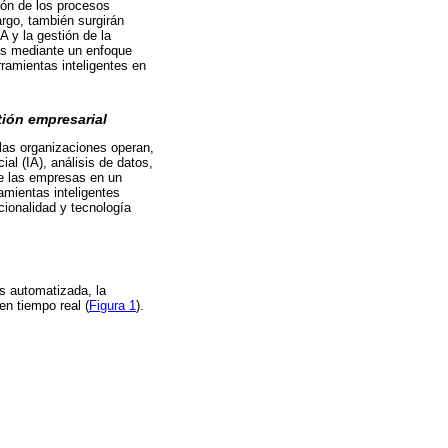
ión de los procesos
argo, también surgirán
A y la gestión de la
res mediante un enfoque
rramientas inteligentes en
tión empresarial
 las organizaciones operan,
al (IA), análisis de datos,
 de las empresas en un
amientas inteligentes
cionalidad y tecnología
s automatizada, la
en tiempo real (
Figura 1
).