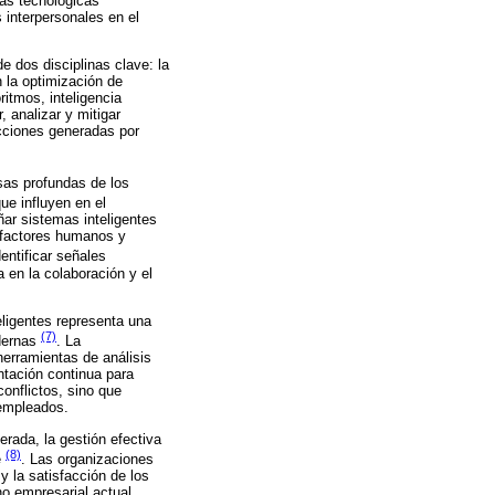
as tecnológicas
 interpersonales en el
de dos disciplinas clave: la
n la optimización de
ritmos, inteligencia
, analizar y mitigar
icciones generadas por
sas profundas de los
que influyen en el
ar sistemas inteligentes
s factores humanos y
entificar señales
 en la colaboración y el
teligentes representa una
(7)
odernas
. La
herramientas de análisis
ntación continua para
conflictos, sino que
 empleados.
erada, la gestión efectiva
(8)
e
. Las organizaciones
y la satisfacción de los
o empresarial actual.