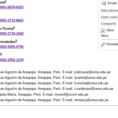
2
hua
Enviar 
-0001-6878-6925
Indicadore
Links rela
-0003-3733-8665
Compartir
4
s-Ticona
Otros
-0002-2739-1668
Otros
5
Fernández
Permali
-0002-9295-9790
6
a
-0002-2992-1239
an Agustín de Arequipa. Arequipa, Perú. E-mail: jcalizayal@unsa.edu.pe
San Agustín de Arequipa. Arequipa, Perú. E-mail: acarita@unsa.edu.pe
San Agustín de Arequipa. Arequipa, Perú. E-mail: lconcha@unsa.edu.pe
San Agustín de Arequipa. Arequipa, Perú. E-mail: ccardenast@unsa.edu.pe
anta María. Arequipa, Perú. E-mail: rriverof@ucsm.edu.pe
San Agustín de Arequipa. Arequipa, Perú. E-mail: amiaury@unsa.edu.pe