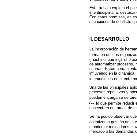
Este trabajo explora el pot
interdisciplinaria, destac
Con estas premisas, en este
situaciones de conflicto q
II. DESARROLLO
La incorporación de herram
forma en que las organiza
(machine learning), el pro
de automatizar procesos, m
ocurran. Estas herramienta
influyendo en la dinámica l
interacciones en el entorn
Una de las principales apl
procesos repetitivos y op
pueden encargarse de tarea
(9)
, lo que permite reducir
concentren en tareas de ma
Se ha podido observar que
optimizar la gestión de la
monitorear indicadores cla
mercado o las demandas de