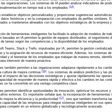
n las organizaciones. Los sistemas de IA pueden analizar indicadores de produ
(14)
troalimentación en tiempo real a los empleados
.
establecer objetivos personalizados y proporcionar sugerencias automáticas
datos históricos y en la comparación con empleados de perfiles similares. E
eados a mantenerse alineados con los objetivos estratégicos de la empresa 
ación de herramientas inteligentes ha facilitado la adopción de modelos de trab
n basadas en IA permiten la gestión de equipos distribuidos, el seguimiento 
 de tareas según las competencias y la disponibilidad de los empleados.
t Teams, Slack y Trello, impulsadas por IA, permiten la gestión centraliza
reas y la asignación de recursos de manera eficiente. Además, los sistemas d
vidad y el bienestar de los empleados que trabajan de manera remota, identif
ara intervenir de manera proactiva.
tes también permiten a las organizaciones adaptarse rápidamente a los cambi
(16)
a cultura de mejora continua
. Los sistemas de análisis predictivo y las p
r el impacto de las decisiones estratégicas y ajustar rápidamente las operac
apacidad de responder de manera rápida y efectiva a los cambios en las con
es se ha convertido en una ventaja competitiva clave.
es permiten identificar oportunidades de innovación, optimizar los recursos y f
afíos externos. Es importante señalar que, la incorporación de herramientas i
(17)
lo mejora la eficiencia y la productividad
, sino que también transforma las
a capacidad de las empresas para integrar sistemas inteligentes en sus oper
para competir en un entorno globalizado y tecnológicamente avanzado.