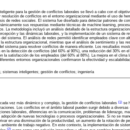
nteligente para la gestión de conflictos laborales se llevó a cabo con el objeti
 y resolución de conflictos en el entorno organizacional mediante el uso de h
nálisis de redes sociales. El sistema fue diseñado para detectar patrones de con
inámicamente sus respuestas mediante técnicas de machine learning, procesa
fos. La metodología incluyó un análisis detallado de la estructura organizacion
ercepción y las dinámicas laborales, y la implementación de un sistema de re
 del sistema. El análisis de redes permitió identificar empleados clave con alt
n la estructura organizacional, mientras que el análisis de sentimiento y las 
 del sistema para resolver conflictos de manera eficiente. Los resultados mos
ón en la detección de conflictos (del 60% al 90%), una reducción del 30% en e
n la satisfacción de los empleados (del 60% al 88%). La mejora en el clima l
iferentes entornos organizacionales confirmaron la efectividad y escalabilidad
; sistemas inteligentes; gestión de conflictos; ingeniería
(1)
cada vez más dinámico y complejo, la gestión de conflictos laborales
se h
izaciones. Los conflictos en el ámbito laboral pueden surgir debido a diversa
ciones laborales, diferencias en la comunicación, problemas de liderazgo, ma
a adopción de nuevas tecnologías o procesos organizacionales. Si no se ma
rivar en una disminución de la productividad, un aumento de la rotación de pe
n ambiente de trabajo negativo. En este contexto, la implementación de sistem
(2)