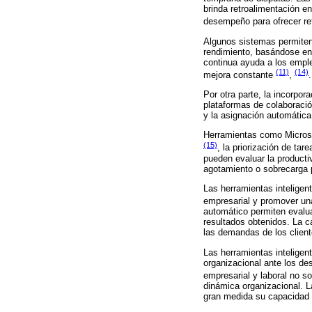
brinda retroalimentación e
desempeño para ofrecer re
Algunos sistemas permiten 
rendimiento, basándose en 
continua ayuda a los empl
(11)
(14)
mejora constante
,
.
Por otra parte, la incorpor
plataformas de colaboració
y la asignación automática
Herramientas como Microsof
(15)
, la priorización de ta
pueden evaluar la producti
agotamiento o sobrecarga p
Las herramientas inteligen
empresarial y promover un
automático permiten evalua
resultados obtenidos. La c
las demandas de los client
Las herramientas inteligent
organizacional ante los des
empresarial y laboral no so
dinámica organizacional. L
gran medida su capacidad 