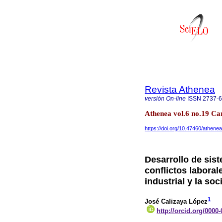
Revista Athenea
versión On-line
ISSN
2737-
Athenea vol.6 no.19 C
https://doi.org/10.47460/athene
Desarrollo de sist
conflictos laboral
industrial y la so
1
José Calizaya López
http://orcid.org/0000