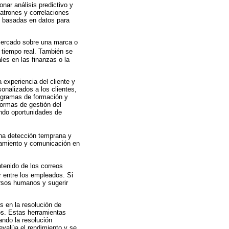
nar análisis predictivo y
atrones y correlaciones
s basadas en datos para
 mercado sobre una marca o
 tiempo real. También se
les en las finanzas o la
 experiencia del cliente y
nalizados a los clientes,
rogramas de formación y
formas de gestión del
cando oportunidades de
una detección temprana y
tamiento y comunicación en
tenido de los correos
r entre los empleados. Si
ursos humanos y sugerir
s en la resolución de
s. Estas herramientas
ando la resolución
evalúa el rendimiento y se