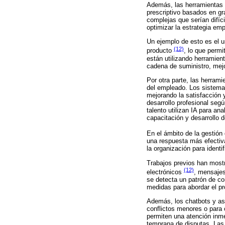
Además, las herramientas i
prescriptivo basados en gr
complejas que serían difí
optimizar la estrategia emp
Un ejemplo de esto es el u
(12)
producto
, lo que perm
están utilizando herramient
cadena de suministro, mejor
Por otra parte, las herrami
del empleado. Los sistema
mejorando la satisfacción 
desarrollo profesional seg
talento utilizan IA para an
capacitación y desarrollo d
En el ámbito de la gestión
una respuesta más efectiv
la organización para identi
Trabajos previos han mostr
(12)
electrónicos
, mensajes
se detecta un patrón de co
medidas para abordar el p
Además, los chatbots y asi
conflictos menores o para
permiten una atención inme
temprana de disputas. Las 