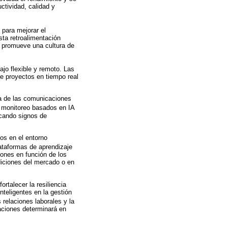
ctividad, calidad y
 para mejorar el
sta retroalimentación
y promueve una cultura de
ajo flexible y remoto. Las
de proyectos en tiempo real
da de las comunicaciones
e monitoreo basados en IA
icando signos de
os en el entorno
lataformas de aprendizaje
iones en función de los
diciones del mercado o en
ortalecer la resiliencia
nteligentes en la gestión
 relaciones laborales y la
aciones determinará en