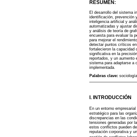
RESUMEN:
El desarrollo del sistema i
identificación, prevención
inteligencia artificial y a
automatizadas y ajustar d
y análisis de teoría de gra
encuesta para evaluar la p
para mejorar el rendimiento
detectar puntos críticos e
fortalecieron la capacidad
significativa en la precisi
reportados, y un aumento e
sistema para adaptarse a d
implementada.
Palabras clave:
sociología
I. INTRODUCCIÓN
En un entorno empresarial 
estratégico para las organ
discrepancias en las condi
tensiones generadas por l
estos conflictos pueden de
reputación corporativa y u