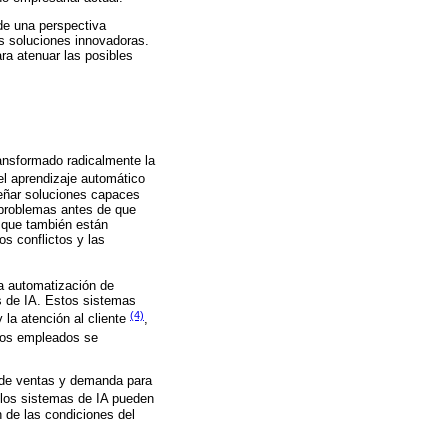
sde una perspectiva
as soluciones innovadoras.
ara atenuar las posibles
ransformado radicalmente la
, el aprendizaje automático
señar soluciones capaces
r problemas antes de que
o que también están
os conflictos y las
la automatización de
s de IA. Estos sistemas
(4)
 la atención al cliente
,
 los empleados se
 de ventas y demanda para
 los sistemas de IA pueden
 de las condiciones del