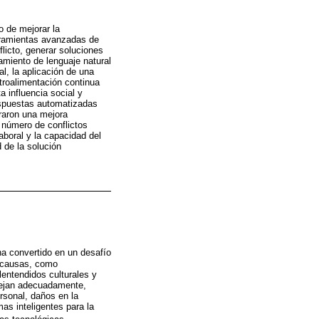
vo de mejorar la
erramientas avanzadas de
flicto, generar soluciones
miento de lenguaje natural
al, la aplicación de una
troalimentación continua
a influencia social y
respuestas automatizadas
traron una mejora
l número de conflictos
aboral y la capacidad del
 de la solución
a convertido en un desafío
s causas, como
lentendidos culturales y
nejan adecuadamente,
rsonal, daños en la
as inteligentes para la