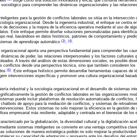
rales
surge como una solución innovadora y eficaz que combina herramient
ociológico para comprender las dinámicas organizacionales y las relaciones
nteligentes para la gestión de conflictos laborales se sitúa en la intersección 
sociología organizacional. Desde la ingeniería industrial, el enfoque se centra e
 de decisiones y la mejora de la eficiencia operativa mediante el uso de algo
e datos. Este enfoque permite diseñar soluciones personalizadas para identificar
empo real, basándose en datos históricos, patrones de comportamiento y pred
(3)
(4)
stemas de aprendizaje automático
,
.
ía organizacional aporta una perspectiva fundamental para comprender las cau
s dinámicas de poder, las relaciones interpersonales y los factores culturales 
eados. A través del análisis de estas dimensiones sociales, es posible diseñ
s conflictos desde una perspectiva técnica, sino que también consideren lo
(6)
ados
. Este enfoque holístico permite desarrollar herramientas capaces de id
gerir intervenciones específicas y promover una cultura organizacional basada
ería industrial y la sociología organizacional en el desarrollo de sistemas in
ignificativamente la gestión de conflictos laborales en las organizaciones m
stemas puede incluir plataformas de resolución automatizada de conflictos, 
l, chatbots de apoyo para la mediación de conflictos, y sistemas de retroalime
ntervenciones. Estos sistemas no solo mejoran la eficiencia en la gestión de 
ura empresarial más resiliente, adaptable y centrada en el bienestar de los
acterizado por la globalización, la diversidad cultural y la digitalización acel
s mediante sistemas inteligentes se convierte en una ventaja competitiva clav
as soluciones de manera estratégica podrán no solo mejorar la productividad 
rtalecer su capacidad de adaptación y respuesta ante los desafíos del entorn