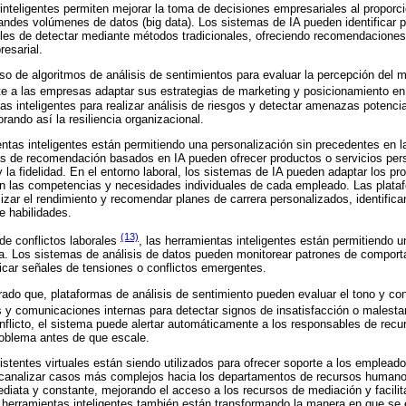
nteligentes permiten mejorar la toma de decisiones empresariales al proporcio
andes volúmenes de datos (big data). Los sistemas de IA pueden identificar p
ciles de detectar mediante métodos tradicionales, ofreciendo recomendacione
resarial.
so de algoritmos de análisis de sentimientos para evaluar la percepción del
ite a las empresas adaptar sus estrategias de marketing y posicionamiento en
as inteligentes para realizar análisis de riesgos y detectar amenazas potencia
ando así la resiliencia organizacional.
entas inteligentes están permitiendo una personalización sin precedentes en la
s de recomendación basados en IA pueden ofrecer productos o servicios perso
y la fidelidad. En el entorno laboral, los sistemas de IA pueden adaptar los p
ún las competencias y necesidades individuales de cada empleado. Las plata
alizar el rendimiento y recomendar planes de carrera personalizados, identifi
e habilidades.
(13)
 de conflictos laborales
, las herramientas inteligentes están permitiendo 
a. Los sistemas de análisis de datos pueden monitorear patrones de compor
ficar señales de tensiones o conflictos emergentes.
ado que, plataformas de análisis de sentimiento pueden evaluar el tono y con
 y comunicaciones internas para detectar signos de insatisfacción o malesta
nflicto, el sistema puede alertar automáticamente a los responsables de rec
roblema antes de que escale.
stentes virtuales están siendo utilizados para ofrecer soporte a los empleado
 canalizar casos más complejos hacia los departamentos de recursos humano
diata y constante, mejorando el acceso a los recursos de mediación y facilit
herramientas inteligentes también están transformando la manera en que se 