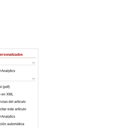
Personalizados
 Analytics
l (pdf)
lo en XML
cias del artículo
itar este artículo
 Analytics
ción automática