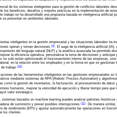
encial de los sistemas inteligentes para la gestión de conflictos laborales de
ando los beneficios, desafíos y mejores prácticas en la implementación de est
 trabajo se ha desarrollado una propuesta basada en inteligencia artificial p
ue se presentan en ambientes laborales.
ientas inteligentes en la gestión empresarial y las situaciones laborales ha t
(9)
ciones operan y toman decisiones
. El auge de la inteligencia artificial (IA)
cesamiento del lenguaje natural (NLP) y la analítica avanzada ha permitido di
ejorar la eficiencia operativa, personalizar la toma de decisiones y anticipa
s no solo están optimizando el funcionamiento interno de las empresas, sin
aboral, en la relación entre los empleados y en la forma en que se gestionan l
(10)
o de trabajo
.
icaciones de las herramientas inteligentes en las gestiones empresariales es 
erativos mediante sistemas de RPA (
Robotic Process Automation
) y algoritmo
s como la gestión de inventarios, la facturación, el procesamiento de datos y
 errores humanos, mejorar la velocidad de ejecución y liberar tiempo para que
yor valor estratégico.
, sistemas basados en machine learning pueden analizar patrones históricos
(11)
 cadena de suministro y prever posibles interrupciones
. De manera similar,
ve de rendimiento (KPI) y ajustar automáticamente las operaciones en función
 los clientes.