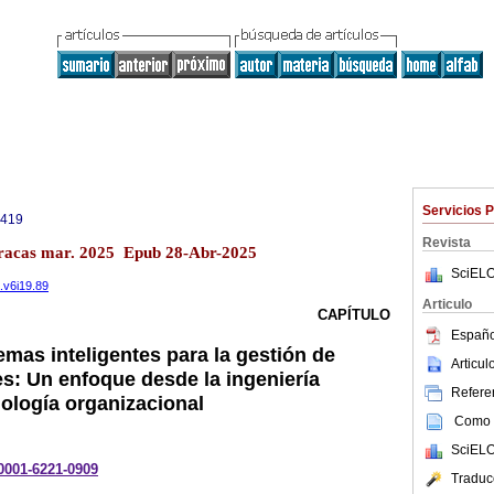
Servicios 
6419
Revista
aracas mar. 2025 Epub 28-Abr-2025
SciELO
a.v6i19.89
Articulo
CAPÍTULO
Españo
emas inteligentes para la gestión de
Articu
es: Un enfoque desde la ingeniería
Referen
ciología organizacional
Como c
SciELO
-0001-6221-0909
Traduc