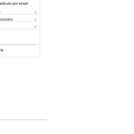
articulo por email
s
cionados
nk