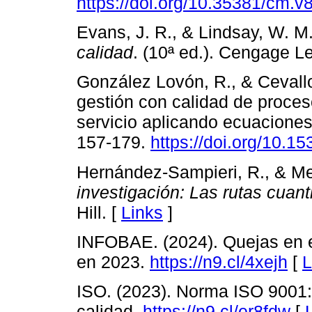
https://doi.org/10.35381/cm.v
Evans, J. R., & Lindsay, W. M
calidad
. (10ª ed.). Cengage L
González Lovón, R., & Cevall
gestión con calidad de proces
servicio aplicando ecuaciones
157-179.
https://doi.org/10.1
Hernández-Sampieri, R., & M
investigación: Las rutas cuanti
Hill. [
Links
]
INFOBAE. (2024). Quejas en 
en 2023.
https://n9.cl/4xejh
[
L
ISO. (2023). Norma ISO 9001:
calidad.
https://n9.cl/er8fdw
[