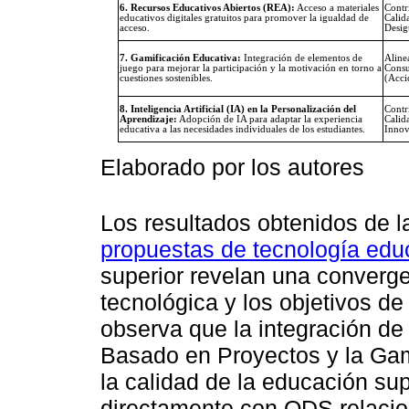
6. Recursos Educativos Abiertos (REA):
Acceso a materiales
Contr
educativos digitales gratuitos para promover la igualdad de
Calid
acceso.
Desig
7. Gamificación Educativa:
Integración de elementos de
Aline
juego para mejorar la participación y la motivación en torno a
Consu
cuestiones sostenibles.
(Acci
8. Inteligencia Artificial (IA) en la Personalización del
Contr
Aprendizaje:
Adopción de IA para adaptar la experiencia
Calid
educativa a las necesidades individuales de los estudiantes.
Innov
Elaborado por los autores
Los resultados obtenidos de 
propuestas de tecnología edu
superior revelan una convergen
tecnológica y los objetivos de
observa que la integración de
Basado en Proyectos y la Gam
la calidad de la educación sup
directamente con ODS relacio