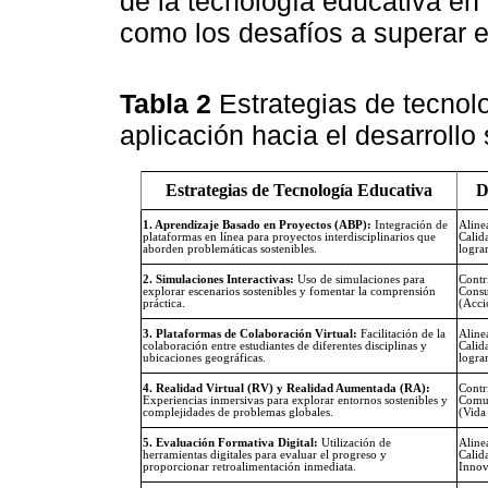
de la tecnología educativa en 
como los desafíos a superar e
Tabla 2
Estrategias de tecnol
aplicación hacia el desarrollo
Estrategias de Tecnología Educativa
D
1. Aprendizaje Basado en Proyectos (ABP):
Integración de
Aline
plataformas en línea para proyectos interdisciplinarios que
Calid
aborden problemáticas sostenibles.
lograr
2. Simulaciones Interactivas:
Uso de simulaciones para
Contr
explorar escenarios sostenibles y fomentar la comprensión
Consu
práctica.
(Acci
3. Plataformas de Colaboración Virtual:
Facilitación de la
Aline
colaboración entre estudiantes de diferentes disciplinas y
Calid
ubicaciones geográficas.
lograr
4. Realidad Virtual (RV) y Realidad Aumentada (RA):
Contr
Experiencias inmersivas para explorar entornos sostenibles y
Comun
complejidades de problemas globales.
(Vida
5. Evaluación Formativa Digital:
Utilización de
Aline
herramientas digitales para evaluar el progreso y
Calid
proporcionar retroalimentación inmediata.
Innov