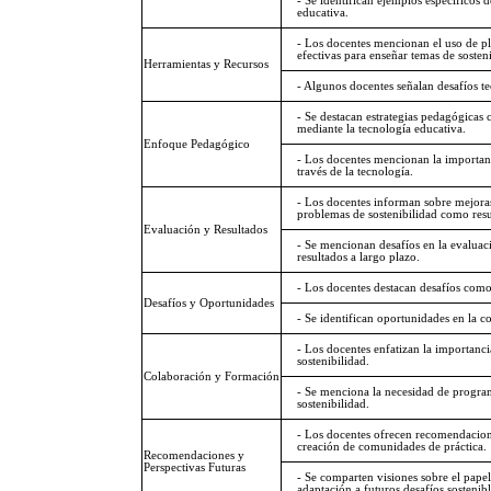
- Se identifican ejemplos específicos 
educativa.
- Los docentes mencionan el uso de pla
efectivas para enseñar temas de sosteni
Herramientas y Recursos
- Algunos docentes señalan desafíos te
- Se destacan estrategias pedagógicas 
mediante la tecnología educativa.
Enfoque Pedagógico
- Los docentes mencionan la importanci
través de la tecnología.
- Los docentes informan sobre mejoras
problemas de sostenibilidad como resu
Evaluación y Resultados
- Se mencionan desafíos en la evaluac
resultados a largo plazo.
- Los docentes destacan desafíos como 
Desafíos y Oportunidades
- Se identifican oportunidades en la c
- Los docentes enfatizan la importanci
sostenibilidad.
Colaboración y Formación
- Se menciona la necesidad de program
sostenibilidad.
- Los docentes ofrecen recomendacione
creación de comunidades de práctica.
Recomendaciones y
Perspectivas Futuras
- Se comparten visiones sobre el papel
adaptación a futuros desafíos sostenibl