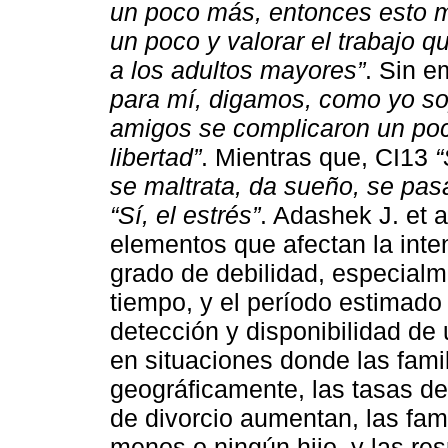
un poco más, entonces esto 
un poco y valorar el trabajo 
a los adultos mayores”
. Sin 
para mí, digamos, como yo so
amigos se complicaron un po
libertad”
. Mientras que, CI13
“
se maltrata, da sueño, se pa
“Sí, el estrés”
. Adashek J. et a
elementos que afectan la int
grado de debilidad, especial
tiempo, y el período estimado 
detección y disponibilidad de
en situaciones donde las fami
geográficamente, las tasas de
de divorcio aumentan, las fa
menos o ningún hijo, y las re