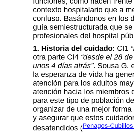
funciones, cómo hacen frente a
contexto hospitalario que a m
confuso. Basándonos en los d
guía semiestructurada que se 
profesionales del hospital públ
1. Historia del cuidado:
CI1
otra parte CI4
“desde el 28 d
unos 4 días atrás”
. Sousa G. e
la esperanza de vida ha gene
atención para los adultos mayo
atención hacia los miembros d
para este tipo de población d
organizar de una mejor forma 
y asegurar que estos cuidado
Penagos-Cubillos 
desatendidos (