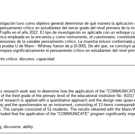
estigación tuvo como objetivo general determinar de qué manera la aplicación
samiento crítico en estudiantes del tercer grado del nivel primaria de la ins
ujillo en el año 2022. El tipo de investigación es aplicada con un enfoque cua
nica empleada es la encuesta y como instrumento, el cuestionario, constituid
ensiones de la variable pensamiento crítico. La muestra estuvo conformada p
a prueba U de Mann - Whitney fueron de p (0.000). De ahí que, se concluyó qu
ora significativamente el pensamiento crítico en estudiantes del nivel prim
to crítico; discurso; capacidad
this research work was to determine how the application of the "COMMUNICA
s of the third grade of the primary level of the educational institution No. 8101
 of research is applied with a quantitative approach and the design was quasi
ey and the questionnaire as an instrument, consisting of 13 items correspond
able. The sample consisted of 51 students. The results obtained with the Mann-
cluded that the application of the "COMMUNICATE" program significantly improv
ng; discourse; ability