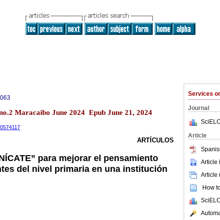
Services 
0063
Journal
 no.2 Maracaibo June 2024 Epub June 21, 2024
SciELO
.10574117
Article
ARTÍCULOS
Spanis
ÍCATE” para mejorar el pensamiento
Article
ntes del nivel primaria en una institución
Article
How to 
SciELO
Automat