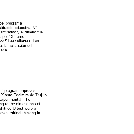
 del programa
titución educativa N°
ntitativo y el diseño fue
o por 13 ítems
or 51 estudiantes. Los
e la aplicación del
aria.
TE" program improves
7 "Santa Edelmira de Trujillo
-experimental. The
ing to the dimensions of
Whitney U test were p
es critical thinking in