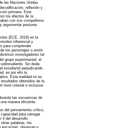
 de las Naciones Unidas
ecodificación, reflexión y
ción primaria. Este
or los efectos de la
tuaban con sus compañeros
 y argumentar posturas
antes (ECE, 2019) en la
niveles inferencial y
des para comprender
de los personajes o emitir
diversos investigadores tal
el grupo experimental: el
 sobresaliente. Sin duda
ad estudiantil perjudicando
, es por ello la
ativo. Esta realidad no es
 resultados obtenidos de la
ivel criterial e inclusive
durante las secuencias de
 una manera eficiente.
es del pensamiento crítico,
 y capacidad para navegar
 4 del desarrollo
 otras palabras, los
ue escuchan, observan y