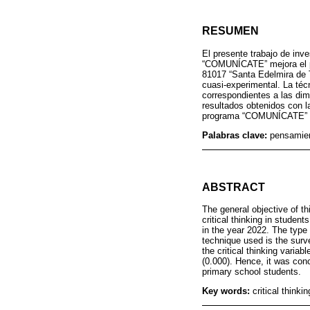
RESUMEN
El presente trabajo de inv
“COMUNÍCATE” mejora el pen
81017 “Santa Edelmira de Tr
cuasi-experimental. La téc
correspondientes a las dim
resultados obtenidos con l
programa “COMUNÍCATE” mej
Palabras clave:
pensamien
ABSTRACT
The general objective of 
critical thinking in student
in the year 2022. The type
technique used is the surv
the critical thinking vari
(0.000). Hence, it was con
primary school students.
Key words:
critical thinki