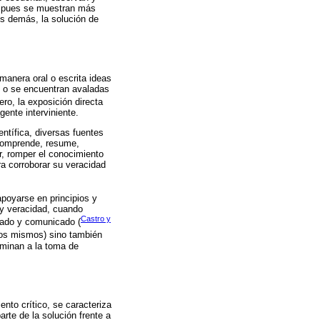
o, pues se muestran más
s demás, la solución de
manera oral o escrita ideas
s o se encuentran avaladas
ero, la exposición directa
ente interviniente.
entífica, diversas fuentes
, comprende, resume,
r, romper el conocimiento
a corroborar su veracidad
poyarse en principios y
 y veracidad, cuando
Castro y
luado y comunicado (
 los mismos) sino también
aminan a la toma de
nto crítico, se caracteriza
rte de la solución frente a