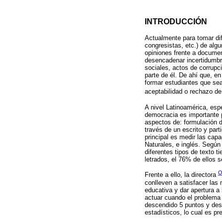
INTRODUCCIÓN
Actualmente para tomar dif
congresistas, etc.) de alg
opiniones frente a documen
desencadenar incertidumbre
sociales, actos de corrupc
parte de él. De ahí que, e
formar estudiantes que se
aceptabilidad o rechazo de 
A nivel Latinoamérica, esp
democracia es importante 
aspectos de: formulación d
través de un escrito y part
principal es medir las cap
Naturales, e inglés. Según
diferentes tipos de texto 
letrados, el 76% de ellos 
O
Frente a ello, la directora
conlleven a satisfacer las
educativa y dar apertura a 
actuar cuando el problema
descendido 5 puntos y des
estadísticos, lo cual es pr