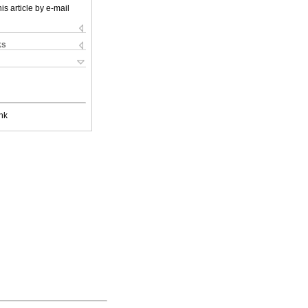
is article by e-mail
ks
nk