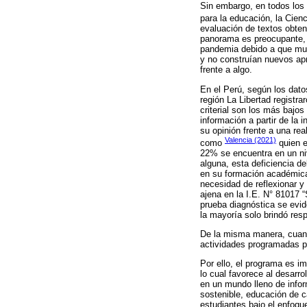
Sin embargo, en todos los 
para la educación, la Cienci
evaluación de textos obten
panorama es preocupante, p
pandemia debido a que muc
y no construían nuevos apr
frente a algo.
En el Perú, según los dato
región La Libertad registra
criterial son los más bajo
información a partir de la
su opinión frente a una re
Valencia (2021)
como
quien e
22% se encuentra en un niv
alguna, esta deficiencia de
en su formación académica,
necesidad de reflexionar y
ajena en la I.E. N° 81017 “
prueba diagnóstica se evid
la mayoría solo brindó res
De la misma manera, cuand
actividades programadas po
Por ello, el programa es i
lo cual favorece al desarr
en un mundo lleno de infor
sostenible, educación de ca
estudiantes bajo el enfoqu