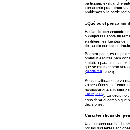
participan, evaluar difere
consciente para tomar una
problemas y la participaci
¿Qué es el pensamient
Hablar del pensamiento crí
o conjeturas sobre un tem
en diferentes fuentes de in
del sujeto con los estímul
Por otra parte, es un proce
orales y escritas para cons
sintetiza para asimilar lo
que se asume como verdader
Acosta et al
(
, 2020).
Pensar críticamente va más
valores éticos, así como 
reconocer que aún falta pa
Castro, 2005
). Es decir, no 
considerar el cambio que s
decisiones.
Características del pe
Una persona que ha desarro
por las siguientes accione