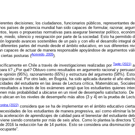
erentes decisiones; los ciudadanos, funcionarios públicos, representantes de 
unos países de potencia mundial han sido capaces de formular, razonar, argum
tos, leyes o propuestas normativas para asegurar bienestar político, económ
, miedo, silencio y resignación por parte de la sociedad. Esto ha permitido 
ión logrando avances sostenibles de un país y con ello el desarrollo integral 
n diferentes partes del mundo desde el ámbito educativo, en sus diferentes niv
an capaces de actuar de manera responsable apoyándose de argumentos válid
Acevedo, 2005
ciertas posturas (
).
Tagle (2021)
ecíficamente en Chile a través de investigaciones realizadas por
a 
para ti? ¿Por qué? Obtuvo como resultados en argumento racional y persuasi
e opinión (95%), razonamiento (65%) y estructura del argumento (58%). Esto
icipación oral. Por otro lado, en Bogotá, ha sido aplicada durante el año elect
acidades del estudiante en las áreas de Lectura crítica, Matemáticas, Social
 resultados a través de los exámenes arrojó que los estudiantes quienes int
tienen más probabilidad a ubicarse en un nivel de desempeño satisfactorio. De
se ubican en los niveles de desempeño más altos (3 y 4) en la prueba de Lectu
spina (2022)
considera que se ha de implementar en el ámbito educativo ciert
 necesidades de los estudiantes de manera progresiva, así como eliminar la 
la aceleración de aprendizajes de calidad para el bienestar del estudiante de
 viene siendo constante por más de seis años. Como lo plantea la directora
de 2016 la reducción fue de 14 puntos. Esto se considera una disminución g
eocupante”.