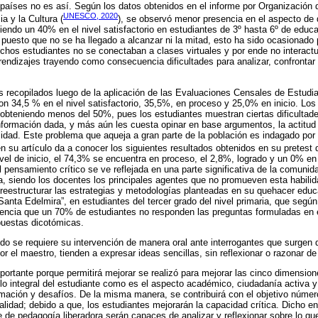
países no es así. Según los datos obtenidos en el informe por Organización
UNESCO, 2020
a y la Cultura (
), se observó menor presencia en el aspecto de d
iendo un 40% en el nivel satisfactorio en estudiantes de 3º hasta 6º de educa
uesto que no se ha llegado a alcanzar ni la mitad, esto ha sido ocasionado p
hos estudiantes no se conectaban a clases virtuales y por ende no interac
endizajes trayendo como consecuencia dificultades para analizar, confrontar
s recopilados luego de la aplicación de las Evaluaciones Censales de Estudi
ron 34,5 % en el nivel satisfactorio, 35,5%, en proceso y 25,0% en inicio. Los 
s obteniendo menos del 50%, pues los estudiantes muestran ciertas dificulta
 información dada, y más aún les cuesta opinar en base argumentos, la actitud 
alidad. Este problema que aqueja a gran parte de la población es indagado por 
n su artículo da a conocer los siguientes resultados obtenidos en su pretest d
el de inicio, el 74,3% se encuentra en proceso, el 2,8%, logrado y un 0% en
l pensamiento crítico se ve reflejada en una parte significativa de la comunid
 siendo los docentes los principales agentes que no promueven esta habilidad
 reestructurar las estrategias y metodologías planteadas en su quehacer educ
Santa Edelmira”, en estudiantes del tercer grado del nivel primaria, que según
encia que un 70% de estudiantes no responden las preguntas formuladas en el n
puestas dicotómicas.
o se requiere su intervención de manera oral ante interrogantes que surgen 
r el maestro, tienden a expresar ideas sencillas, sin reflexionar o razonar de
mportante porque permitirá mejorar se realizó para mejorar las cinco dimension
ollo integral del estudiante como es el aspecto académico, ciudadanía activa
mación y desafíos. De la misma manera, se contribuirá con el objetivo número
lidad; debido a que, los estudiantes mejorarán la capacidad crítica. Dicho en
e de pedagogía liberadora serán capaces de analizar y reflexionar sobre lo q