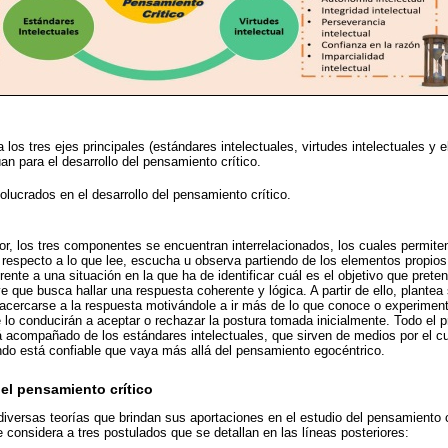
los tres ejes principales (estándares intelectuales, virtudes intelectuales y 
an para el desarrollo del pensamiento crítico.
lucrados en el desarrollo del pensamiento crítico.
r, los tres componentes se encuentran interrelacionados, los cuales permite
 respecto a lo que lee, escucha u observa partiendo de los elementos propios
 frente a una situación en la que ha de identificar cuál es el objetivo que prete
e que busca hallar una respuesta coherente y lógica. A partir de ello, plantea
cercarse a la respuesta motivándole a ir más de lo que conoce o experimenta
 lo conducirán a aceptar o rechazar la postura tomada inicialmente. Todo el 
á acompañado de los estándares intelectuales, que sirven de medios por el c
ndo está confiable que vaya más allá del pensamiento egocéntrico.
el pensamiento crítico
s diversas teorías que brindan sus aportaciones en el estudio del pensamiento c
 considera a tres postulados que se detallan en las líneas posteriores: