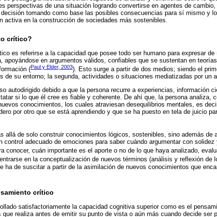
ntes perspectivas de una situación logrando convertirse en agentes de cambi
 decisión tomando como base las posibles consecuencias para sí mismo y lo
ón activa en la construcción de sociedades más sostenibles.
o crítico?
tico es referirse a la capacidad que posee todo ser humano para expresar de 
a, apoyándose en argumentos válidos, confiables que se sustentan en teoría
Paul y Elder, 2003
formación (
). Esto surge a partir de dos medios; siendo el prim
os de su entorno; la segunda, actividades o situaciones mediatizadas por un ag
so autodirigido debido a que la persona recurre a experiencias, información ci
tatar si lo que él cree es fiable y coherente. De ahí que, la persona analiza
s nuevos conocimientos, los cuales atraviesan desequilibrios mentales, es deci
o por otro que se está aprendiendo y que se ha puesto en tela de juicio par
 allá de solo construir conocimientos lógicos, sostenibles, sino además de a
un control adecuado de emociones para saber cuándo argumentar con solidez
ra conocer, cuán importante es el aporte o no de lo que haya analizado, eva
centrarse en la conceptualización de nuevos términos (análisis y reflexión de
e ha de suscitar a partir de la asimilación de nuevos conocimientos que enc
nsamiento crítico
llado satisfactoriamente la capacidad cognitiva superior como es el pensamie
s que realiza antes de emitir su punto de vista o aún más cuando decide ser pa