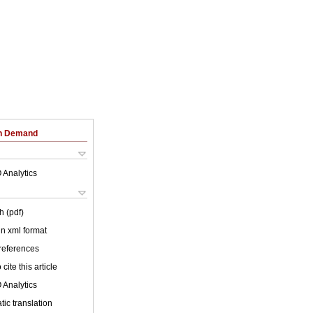
on Demand
 Analytics
h (pdf)
 in xml format
 references
cite this article
 Analytics
ic translation