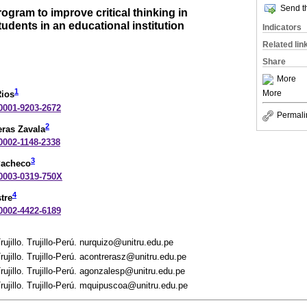
Send th
am to improve critical thinking in
udents in an educational institution
Indicators
Related lin
Share
More
1
More
Rios
-0001-9203-2672
Permali
2
ras Zavala
-0002-1148-2338
3
Pacheco
-0003-0319-750X
4
tre
-0002-4422-6189
ujillo. Trujillo-Perú. nurquizo@unitru.edu.pe
ujillo. Trujillo-Perú. acontrerasz@unitru.edu.pe
ujillo. Trujillo-Perú. agonzalesp@unitru.edu.pe
rujillo. Trujillo-Perú. mquipuscoa@unitru.edu.pe