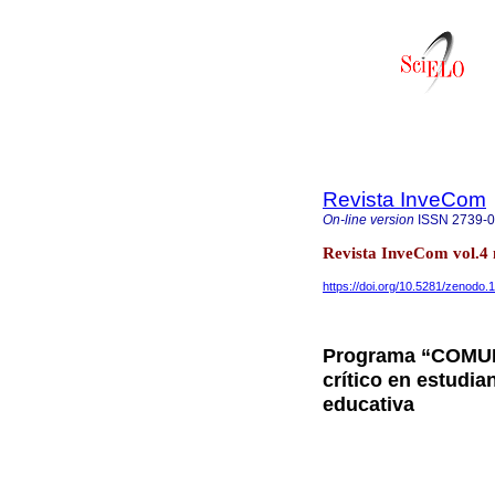
Revista InveCom
On-line version
ISSN
2739-
Revista InveCom vol.4
https://doi.org/10.5281/zenodo
Programa “COMUN
crítico en estudia
educativa