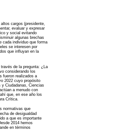
altos cargos (presidente,
entar, evaluar y expresar
ico y social evitando
disminuir algunas brechas
de cada individuo que forma
eles se interesen por
os que influyan en la
través de la pregunta: ¿La
vo considerando los
s fueron realizados a
ivo 2022 cuyo propósito
es y Ciudadanas, Ciencias
eractúan a menudo con
 ahí que, en ese año los
ra Crítica.
as normativas que
brecha de desigualdad
bido a que es importante
 “Desde 2014 hemos
rande en términos