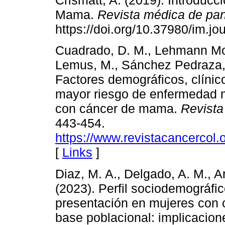
Crismatt, A. (2019). Introducc
Mama.
Revista médica de p
https://doi.org/10.37980/im.j
Cuadrado, D. M., Lehmann Mos
Lemus, M., Sánchez Pedraza, 
Factores demográficos, clínic
mayor riesgo de enfermedad 
con cáncer de mama.
Revista
443-454.
https://www.revistacancercol.
[
Links
]
Diaz, M. A., Delgado, A. M., Ar
(2023). Perfil sociodemográfi
presentación en mujeres con
base poblacional: implicacion