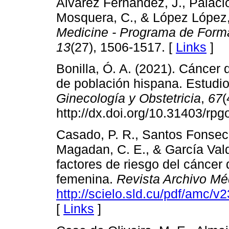
Álvarez Fernández, J., Palacio
Mosquera, C., & López López
Medicine - Programa de Form
13
(27), 1506-1517. [
Links
]
Bonilla, Ó. A. (2021). Cánce
de población hispana. Estudio
Ginecología y Obstetricia
,
67
(
http://dx.doi.org/10.31403/rp
Casado, P. R., Santos Fonseca
Magadan, C. E., & García Vald
factores de riesgo del cáncer
femenina.
Revista Archivo M
http://scielo.sld.cu/pdf/amc
[
Links
]