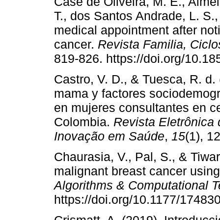
Case de Oliveira, M. E., Almei
T., dos Santos Andrade, L. S., 
medical appointment after not
cancer.
Revista Familia, Cicl
819-826. https://doi.org/10.18
Castro, V. D., & Tuesca, R. d
mama y factores sociodemográ
en mujeres consultantes en c
Colombia.
Revista Eletrônica
Inovação em Saúde
,
15
(1), 1
Chaurasia, V., Pal, S., & Tiwar
malignant breast cancer usin
Algorithms & Computational 
https://doi.org/10.1177/1748