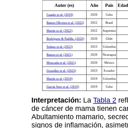
Autor (es)
Año
País
Edad
Casado et al. (2019)
2020
Cuba
Ramos Oliveira et al. (2022)
2022
Brasil
Martin et al. (2022)
2022
Argentina
Rodríguez & Padilla. (2020)
2020
Chile
Solano et al. (2023)
2023
Colombia
Ramos et al. (2021)
2020
Nicaragua
Moncada et al. (2021)
2020
México
González et al. (2023)
2023
Ecuador
Martín et al. (2019)
2019
Colombia
García Soto et al. (2019)
2019
Cuba
Interpretación:
La
Tabla 2
ref
de cáncer de mama tienen cara
Abultamiento mamario, secrec
signos de inflamación, asimet