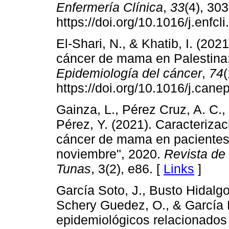
Enfermería Clínica
,
33
(4), 30
https://doi.org/10.1016/j.enfcl
El-Shari, N., & Khatib, I. (202
cáncer de mama en Palestina:
Epidemiología del cáncer
,
74
(
https://doi.org/10.1016/j.can
Gainza, L., Pérez Cruz, A. C.
Pérez, Y. (2021). Caracterizac
cáncer de mama en pacientes 
noviembre", 2020.
Revista de 
Tunas
, 3(2), e86. [
Links
]
García Soto, J., Busto Hidalg
Schery Guedez, O., & García B
epidemiológicos relacionados