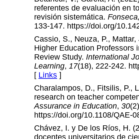
referentes de evaluación en to
revisión sistemática.
Fonseca,
133-147. https://doi.org/10.14
Cassio, S., Neuza, P., Mattar,
Higher Education Professors 
Review Study.
International J
Learning
,
17
(18), 222-242. htt
[
Links
]
Charalampos, D., Fitsilis, P., L
research on teacher competen
Assurance in Education
,
30
(2
https://doi.org/10.1108/QAE-
Chávez, I. y De los Ríos, H. 
docentes universitarios de cie