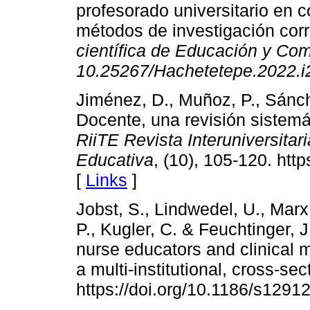
profesorado universitario en c
métodos de investigación cor
científica de Educación y Co
10.25267/Hachetetepe.2022.i
Jiménez, D., Muñoz, P., Sánch
Docente, una revisión sistemá
RiiTE Revista Interuniversitar
Educativa
, (10), 105-120. http
[
Links
]
Jobst, S., Lindwedel, U., Marx,
P., Kugler, C. & Feuchtinger,
nurse educators and clinical me
a multi-institutional, cross-sec
https://doi.org/10.1186/s1291