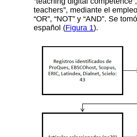
“teaching digital competence”,
teachers”, mediante el emple
“OR”, “NOT” y “AND”. Se tomó
español (
Figura 1
).