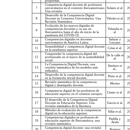
propuestas.
Competencia digital docente de profesores
7
universitarios en el contexto iberoamericano.
Solano et al.
2
Una revisión.
Desarrollo de la Competencia Digital
8
Docente en Contextos Universitarios. Una
Viñoles et al.
2
Revisión Sistemática
Evolución de los marcos digitales de
competencias docentes y su uso en
Velandia et
9
2
Iberoamérica hasta el año de inicio de la
al.
pandemia del COVID-19.
Competencias digitales en docentes
Salazar y
10
2
universitarios de América Latina.
Lescano
Sostenibilidad y competencia digital docente
11
Colas et al.
2
en la enseñanza superior.
Comprender la competencia digital del
De la calle et
12
profesorado en el marco de la sostenibilidad
2
al.
social.
La Competencia Digital Docente, una
Jiménez et
13
revisión sistemática de los modelos más
2
al.,
utilizados.
Desarrollo de la competencia digital docente
14
Pinto et al.
2
en la formación inicial docente.
Revisión sistemática de la competencia
15
Merino
2
digital y desempeño docente.
Competencia digital de los profesores de
16
Cassio et al.
2
educación superior en el contexto europeo.
El desarrollo de la Competencia Digital
17
Docente en Educación Superior. Una
García et al.
2
revisión sistemática de la literatura.
Métodos de evaluación de la competencia
18
Sillat et al.
2
digital en la educación superior.
Competencias digitales en profesores de
Padilla y
19
educación superior de Iberoamérica: una
2
Ayala
revisión sistemática.
Competencia digital docente: una revisión
20
Romero
2