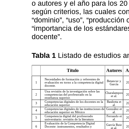
o autores y el año para los 2
según criterios, las cuales c
“dominio”, “uso”, “producción ci
“importancia de los estándare
docente”.
Tabla 1
Listado de estudios a
Título
Autores
A
Necesidades de formación y referentes de
Betancur y
1
evaluación en torno a la competencia digital
2
García
docente.
Una revisión de la investigación sobre las
Charalampos
2
competencias del profesorado en la
2
et al.
enseñanza superior.
Competencias digitales de los docentes en la
Basilotta et
3
2
educación superior
al.
Competencias digitales de las instituciones de
González et
4
2
educación superior en México
al.
Competencia digital del profesorado
Ferrando et
5
2
universitario: revisión de la literatura
al.
Evaluación de la Competencia Digital
García Ruiz
6
Docente: instrumentos, resultados y
2
et al.