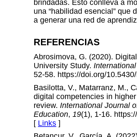
brindadas. Esto conlleva a mo
una “habilidad esencial” que 
a generar una red de aprendiza
REFERENCIAS
Abrosimova, G. (2020). Digital 
University Study.
Internationa
52-58. https://doi.org/10.5430
Basilotta, V., Matarranz, M., C
digital competencies in higher
review.
International Journal 
Education
,
19
(1), 1-16. https
[
Links
]
Betancur, V., García, A. (202