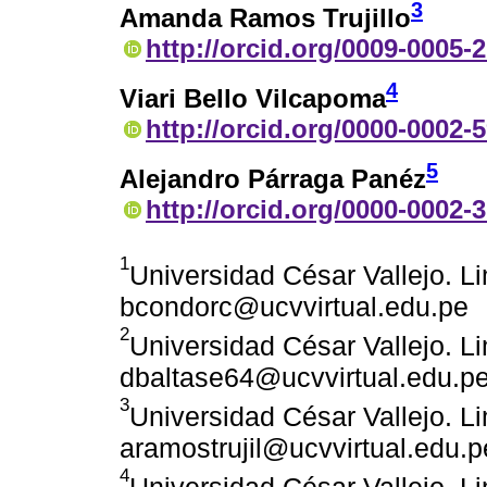
3
Amanda Ramos Trujillo
http://orcid.org/0009-0005-
4
Viari Bello Vilcapoma
http://orcid.org/0000-0002-
5
Alejandro Párraga Panéz
http://orcid.org/0000-0002-
1
Universidad César Vallejo. Li
bcondorc@ucvvirtual.edu.pe
2
Universidad César Vallejo. Li
dbaltase64@ucvvirtual.edu.p
3
Universidad César Vallejo. Li
aramostrujil@ucvvirtual.edu.p
4
Universidad César Vallejo. Li