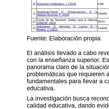
10
Scharager Goldenberg, J. (2018)
Chile
Sepúlveda-Parrini, P., Pineda-Herrero, P., &
11
España
Valdivia-Vizarreta, P. (2024)
Fondo de las Naciones Unidas para la Infancia
12
EEUU
(
UNICEF, 2022
)
Veletsianos, G., Kimmons, R., Larsen, R. y
13
Canadá
Rogers, J. (2021)
Fuente: Elaboración propia
El análisis llevado a cabo rev
con la enseñanza superior. Es
panorama claro de la situación
problemáticas que requieren 
fundamentales para llevar a c
educativa.
La investigación busca recono
calidad educativa, dando evi