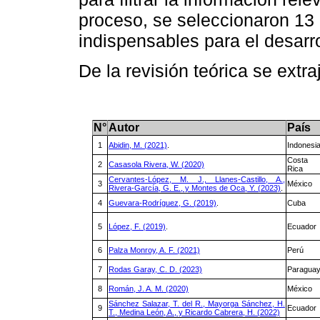
proceso, se seleccionaron 13 
indispensables para el desarro
De la revisión teórica se extra
N°
Autor
País
1
Abidin, M. (2021)
.
Indonesi
Costa
2
Casasola Rivera, W. (2020)
Rica
Cervantes-López, M. J., Llanes-Castillo, A.,
3
México
Rivera-García, G. E., y Montes de Oca, Y. (2023)
.
4
Guevara-Rodríguez, G. (2019)
.
Cuba
5
López, F. (2019)
.
Ecuador
6
Palza Monroy, A. F. (2021)
Perú
7
Rodas Garay, C. D. (2023)
Paragua
8
Román, J. A. M. (2020)
México
Sánchez Salazar, T. del R., Mayorga Sánchez, H.
9
Ecuador
T., Medina León, A., y Ricardo Cabrera, H. (2022)