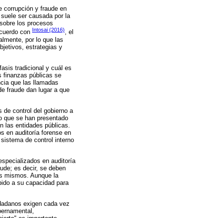
e corrupción y fraude en
 suele ser causada por la
 sobre los procesos
Intosai (2016)
 acuerdo con
, el
lmente, por lo que las
jetivos, estrategias y
asis tradicional y cuál es
s finanzas públicas se
ncia que las llamadas
e fraude dan lugar a que
s de control del gobierno a
co que se han presentado
en las entidades públicas.
os en auditoría forense en
sistema de control interno
especializados en auditoría
aude; es decir, se deben
es mismos. Aunque la
bido a su capacidad para
udadanos exigen cada vez
bernamental,