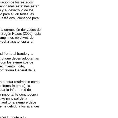
ulación de los estados
 entidades estatales están
y el desarrollo de los
o para eludir todas las
e está evolucionando para
 la corrupción derivados de
r. Según Rozas (2009), esta
mplir los objetivos de
restar asistencia a la
d frente al fraude y la
rol que deben adoptar las
a con los elementos de
cimiento ilícito,
ontraloría General de la
an prestar testimonio como
ditores Internos), la
lar la infame red de
a importante contribución
vo principal de la
e auditoría siempre debe
mente debido a los avances
 rápidamente a los