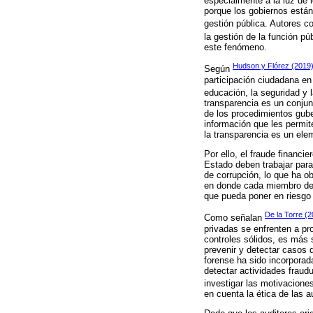
especialmente a la luz de 
porque los gobiernos están
gestión pública. Autores 
la gestión de la función pú
este fenómeno.
Hudson y Flórez (2019
Según
participación ciudadana en 
educación, la seguridad y
transparencia es un conjunt
de los procedimientos gube
información que les permit
la transparencia es un elem
Por ello, el fraude financi
Estado deben trabajar par
de corrupción, lo que ha o
en donde cada miembro de l
que pueda poner en riesgo e
De la Torre (
Como señalan
privadas se enfrenten a pr
controles sólidos, es más s
prevenir y detectar casos d
forense ha sido incorpora
detectar actividades fraudu
investigar las motivacion
en cuenta la ética de las a