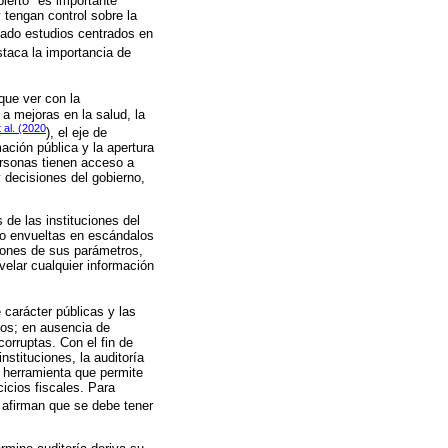
ierto" es importante
 tengan control sobre la
ado estudios centrados en
taca la importancia de
 que ver con la
 a mejoras en la salud, la
 al. (2020
), el eje de
mación pública y la apertura
ersonas tienen acceso a
 decisiones del gobierno,
 de las instituciones del
to envueltas en escándalos
ciones de sus parámetros,
elar cualquier información
carácter públicas y las
vos; en ausencia de
corruptas. Con el fin de
nstituciones, la auditoría
 herramienta que permite
cicios fiscales. Para
afirman que se debe tener