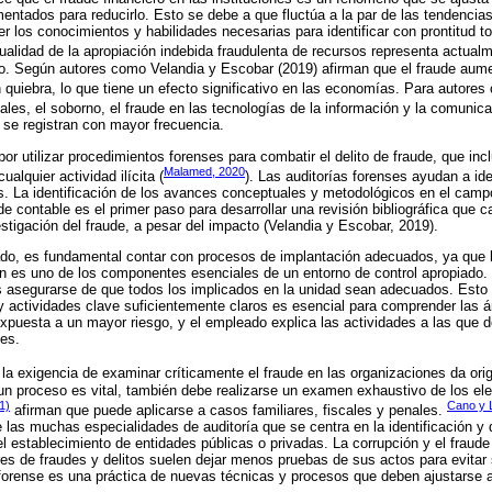
mentados para reducirlo. Esto se debe a que fluctúa a la par de las tendenci
r los conocimientos y habilidades necesarias para identificar con prontitud t
tualidad de la apropiación indebida fraudulenta de recursos representa actualm
. Según autores como Velandia y Escobar (2019) afirman que el fraude aumen
quiebra, lo que tiene un efecto significativo en las economías. Para autore
tales, el soborno, el fraude en las tecnologías de la información y la comunica
e se registran con mayor frecuencia.
r utilizar procedimientos forenses para combatir el delito de fraude, que in
Malamed, 2020
ualquier actividad ilícita (
). Las auditorías forenses ayudan a iden
. La identificación de los avances conceptuales y metodológicos en el campo
de contable es el primer paso para desarrollar una revisión bibliográfica que c
estigación del fraude, a pesar del impacto (Velandia y Escobar, 2019).
ado, es fundamental contar con procesos de implantación adecuados, ya que l
 es uno de los componentes esenciales de un entorno de control apropiado. E
s asegurarse de que todos los implicados en la unidad sean adecuados. Esto
 actividades clave suficientemente claros es esencial para comprender las á
xpuesta a un mayor riesgo, y el empleado explica las actividades a las que d
es.
, la exigencia de examinar críticamente el fraude en las organizaciones da ori
 un proceso es vital, también debe realizarse un examen exhaustivo de los e
1)
Cano y 
afirman que puede aplicarse a casos familiares, fiscales y penales.
e las muchas especialidades de auditoría que se centra en la identificación y
el establecimiento de entidades públicas o privadas. La corrupción y el fraud
s de fraudes y delitos suelen dejar menos pruebas de sus actos para evitar 
 forense es una práctica de nuevas técnicas y procesos que deben ajustarse a 