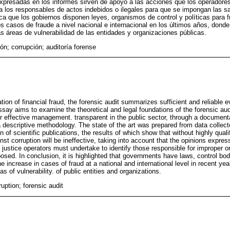
xpresadas en los informes sirven de apoyo a las acciones que los operadores 
 a los responsables de actos indebidos o ilegales para que se impongan las s
 que los gobiernos disponen leyes, organismos de control y políticas para fr
s casos de fraude a nivel nacional e internacional en los últimos años, dond
as áreas de vulnerabilidad de las entidades y organizaciones públicas.
ión; corrupción; auditoría forense
ation of financial fraud, the forensic audit summarizes sufficient and reliable 
ssay aims to examine the theoretical and legal foundations of the forensic audi
for effective management. transparent in the public sector, through a document
 a descriptive methodology. The state of the art was prepared from data collec
 of scientific publications, the results of which show that without highly quali
inst corruption will be ineffective, taking into account that the opinions expre
t justice operators must undertake to identify those responsible for improper or 
osed. In conclusion, it is highlighted that governments have laws, control bod
he increase in cases of fraud at a national and international level in recent ye
eas of vulnerability. of public entities and organizations.
ruption; forensic audit