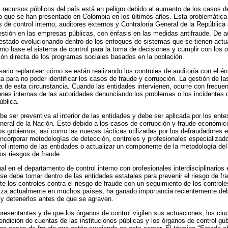
recursos públicos del país está en peligro debido al aumento de los casos d
do que se han presentado en Colombia en los últimos años. Esta problemática
de control interno, auditores externos y Contraloría General de la República
gestión en las empresas públicas, con énfasis en las medidas antifraude. De
 estado evolucionando dentro de los enfoques de sistemas que se tienen actua
 base el sistema de control para la toma de decisiones y cumplir con los ob
ón directa de los programas sociales basados en la población.
rio replantear cómo se están realizando los controles de auditoría con el énf
a para no poder identificar los casos de fraude y corrupción. La gestión de la
 de esta circunstancia. Cuando las entidades intervienen, ocurre con frecue
es internas de las autoridades denunciando los problemas o los incidentes d
ública.
e ser preventiva al interior de las entidades y debe ser aplicada por los ente
eneral de la Nación. Esto debido a los casos de corrupción y fraude económi
los gobiernos, así como las nuevas tácticas utilizadas por los defraudadores 
 incorporar metodologías de detección, controles y profesionales especializad
ol interno de las entidades o actualizar un componente de la metodología del 
os riesgos de fraude.
l en el departamento de control interno con profesionales interdisciplinarios 
se debe tomar dentro de las entidades estatales para prevenir el riesgo de fr
 los controles contra el riesgo de fraude con un seguimiento de los control
tiliza actualmente en muchos países, ha ganado importancia recientemente de
e y detenerlos antes de que se agraven.
resentantes y de que los órganos de control vigilen sus actuaciones, los ci
endición de cuentas de las instituciones públicas y los órganos de control gu