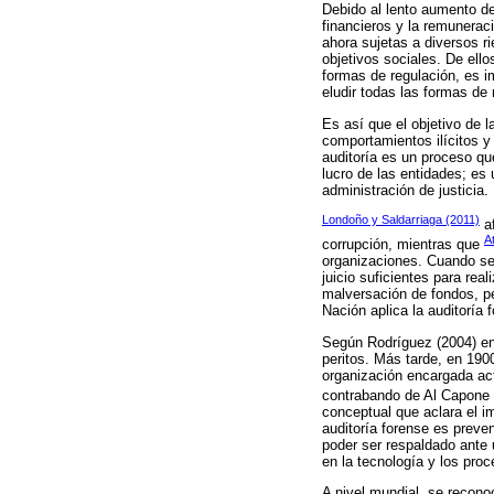
Debido al lento aumento de
financieros y la remunerac
ahora sujetas a diversos r
objetivos sociales. De ell
formas de regulación, es i
eludir todas las formas de 
Es así que el objetivo de l
comportamientos ilícitos y
auditoría es un proceso qu
lucro de las entidades; es 
administración de justicia.
Londoño y Saldarriaga (2011)
af
A
corrupción, mientras que
organizaciones. Cuando se 
juicio suficientes para rea
malversación de fondos, pe
Nación aplica la auditoría 
Según Rodríguez (2004) en 
peritos. Más tarde, en 1900
organización encargada ac
contrabando de Al Capone 
conceptual que aclara el im
auditoría forense es preven
poder ser respaldado ante 
en la tecnología y los pro
A nivel mundial, se recono