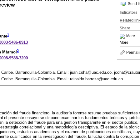
Send th
 review
Indicators
Related lin
Share
1
More
ante
-0003-5486-8913
More
2
a Mármol
Permali
-0008-9588-3200
 Caribe. Barranquilla-Colombia. Email: juan.coha@uac.edu.co, jcoha@craut
 Caribe. Barranquilla-Colombia. Email: reinaldo.barraza@uac.edu.co
icación del fraude financiero, la auditoría forense resume pruebas suficientes
ual el presente ensayo se dispone examinar los fundamentos teóricos y jurídic
n la detección del fraude para una gestión transparente en el sector público, 
strategia correlacional y una metodología descriptiva. El estado de la técnica
igaciones, estudios académicos y el examen de publicaciones científicas, cu
ente cualificados en la investigación del fraude, la lucha contra la corrupció