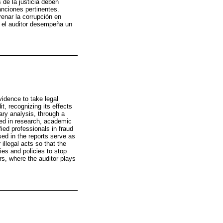
de la justicia deben
anciones pertinentes.
enar la corrupción en
e el auditor desempeña un
evidence to take legal
t, recognizing its effects
ary analysis, through a
ted in research, academic
fied professionals in fraud
ssed in the reports serve as
illegal acts so that the
ies and policies to stop
ars, where the auditor plays