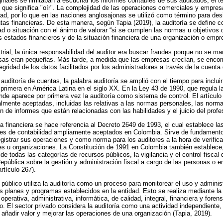
ginales se limitaban a escuchar los informes contables de sus auditados, el té
o, que significa "oír". La complejidad de las operaciones comerciales y empresa
dad, por lo que en las naciones anglosajonas se utilizó como término para des
tas financieras. De esta manera, según Tapia (2019), la auditoría se define 
ad o situación con el ánimo de valorar “si se cumplen las normas u objetivos 
 estados financieros y de la situación financiera de una organización o empre
strial, la única responsabilidad del auditor era buscar fraudes porque no se 
sas eran pequeñas. Más tarde, a medida que las empresas crecían, se encome
tegridad de los datos facilitados por los administradores a través de la cuent
uditoría de cuentas, la palabra auditoría se amplió con el tiempo para inclui
z primera en América Latina en el siglo XX. En la Ley 43 de 1990, que regula la
onde aparece por primera vez la auditoría como sistema de control. El artícul
lmente aceptadas, incluidas las relativas a las normas personales, las norma
 de informes que están relacionadas con las habilidades y el juicio del profe
ía financiera se hace referencia al Decreto 2649 de 1993, el cual establece l
res de contabilidad ampliamente aceptados en Colombia. Sirve de fundamento 
gistrar sus operaciones y como norma para los auditores a la hora de verificar
es u organizaciones. La Constitución de 1991 en Colombia también establece,
de todas las categorías de recursos públicos, la vigilancia y el control fiscal 
República sobre la gestión y administración fiscal a cargo de las personas o 
rtículo 267).
 público utiliza la auditoría como un proceso para monitorear el uso y adminis
s planes y programas establecidos en la entidad. Esto se realiza mediante la
 operativa, administrativa, informática, de calidad, integral, financiera y fore
o. El sector privado considera la auditoría como una actividad independiente, 
 añadir valor y mejorar las operaciones de una organización (Tapia, 2019).