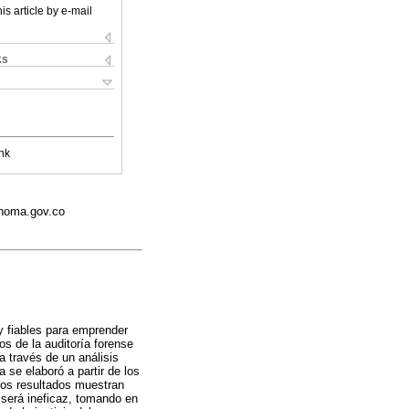
is article by e-mail
ks
nk
onoma.gov.co
 y fiables para emprender
os de la auditoría forense
a través de un análisis
 se elaboró a partir de los
yos resultados muestran
n será ineficaz, tomando en