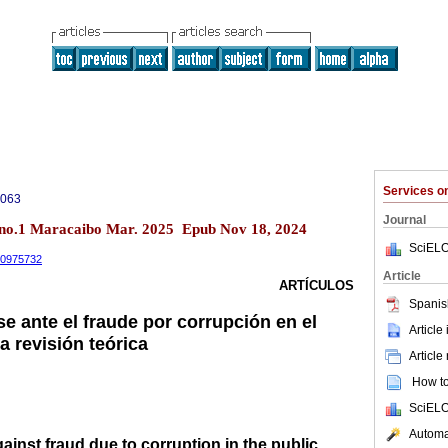
Services 
0063
Journal
 no.1 Maracaibo Mar. 2025 Epub Nov 18, 2024
SciELO
.10975732
Article
ARTÍCULOS
Spanis
se ante el fraude por corrupción en el
Article
a revisión teórica
Article
How to 
SciELO
Automat
ainst fraud due to corruption in the public