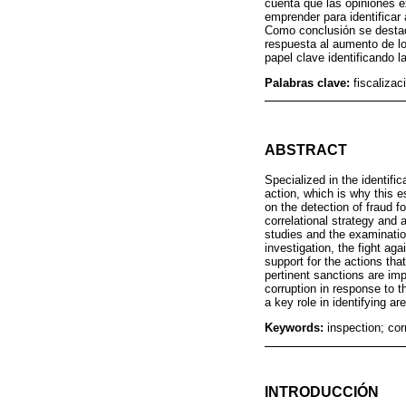
cuenta que las opiniones e
emprender para identificar
Como conclusión se destaca
respuesta al aumento de lo
papel clave identificando l
Palabras clave:
fiscalizac
ABSTRACT
Specialized in the identific
action, which is why this e
on the detection of fraud 
correlational strategy and
studies and the examination
investigation, the fight aga
support for the actions tha
pertinent sanctions are imp
corruption in response to t
a key role in identifying ar
Keywords:
inspection; cor
INTRODUCCIÓN