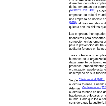
diferentes controles imple
de las empresas por obtene
Álvarez y Ortiz, 2019
(
). La ac
empresas de todo el mundo
una empresa se declare en 
(2018)
, el blanqueo de capi
quiebra son los delitos qu
Las empresas han optado po
financieros para descartar c
corrupción en las empresas
para la prevención del frau
auditoría forense en la inv
Tras contratar a un emple
humanos de la organización
departamento de talento e
procesos, procedimientos y
organización puede estar e
desempeño de sus funcion
Cárdenas et al. (2021
Según
)
auditoría forense. Cuando
Cárdenas et al. (202
Además,
auditoría forense es una d
fraudulentas e ilegales en 
mundo. Dado que los autore
considera que la auditoría