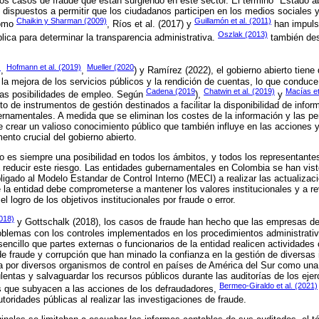
los casos de fraude que están surgiendo en este sector. El término "Estado ab
 dispuestos a permitir que los ciudadanos participen en los medios sociales y
Chaikin y Sharman (2009)
Guillamón et al. (2011)
como
, Ríos et al. (2017) y
han impuls
Oszlak (2013)
blica para determinar la transparencia administrativa.
también des
)
Hofmann et al. (2019)
Mueller (2020
,
,
) y Ramírez (2022), el gobierno abierto tiene
la mejora de los servicios públicos y la rendición de cuentas, lo que conduce
Cadena (2019
Chatwin et al. (2019)
Macías et
 las posibilidades de empleo. Según
),
y
o de instrumentos de gestión destinados a facilitar la disponibilidad de infor
rnamentales. A medida que se eliminan los costes de la información y las p
e crear un valioso conocimiento público que también influye en las acciones y
ento crucial del gobierno abierto.
ero es siempre una posibilidad en todos los ámbitos, y todos los representantes
a reducir este riesgo. Las entidades gubernamentales en Colombia se han vis
bligado al Modelo Estandar de Control Interno (MECI) a realizar las actualiza
a entidad debe comprometerse a mantener los valores institucionales y a rev
l logro de los objetivos institucionales por fraude o error.
2018)
y Gottschalk (2018), los casos de fraude han hecho que las empresas de 
oblemas con los controles implementados en los procedimientos administrati
encillo que partes externas o funcionarios de la entidad realicen actividades 
e fraude y corrupción que han minado la confianza en la gestión de diversas i
da por diversos organismos de control en países de América del Sur como una
lentas y salvaguardar los recursos públicos durante las auditorías de los ejer
Bermeo-Giraldo et al. (2021)
es que subyacen a las acciones de los defraudadores,
utoridades públicas al realizar las investigaciones de fraude.