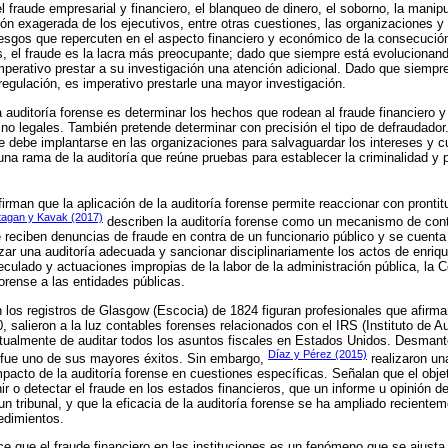
l fraude empresarial y financiero, el blanqueo de dinero, el soborno, la manip
ión exagerada de los ejecutivos, entre otras cuestiones, las organizaciones y
iesgos que repercuten en el aspecto financiero y económico de la consecución 
os, el fraude es la lacra más preocupante; dado que siempre está evolucionand
mperativo prestar a su investigación una atención adicional. Dado que siempr
regulación, es imperativo prestarle una mayor investigación.
a auditoría forense es determinar los hechos que rodean al fraude financiero y
 no legales. También pretende determinar con precisión el tipo de defraudado
e debe implantarse en las organizaciones para salvaguardar los intereses y cu
una rama de la auditoría que reúne pruebas para establecer la criminalidad y p
irman que la aplicación de la auditoría forense permite reaccionar con prontitu
tagan y Kavak (2017)
describen la auditoría forense como un mecanismo de cont
reciben denuncias de fraude en contra de un funcionario público y se cuent
lizar una auditoría adecuada y sancionar disciplinariamente los actos de enrique
culado y actuaciones impropias de la labor de la administración pública, la C
forense a las entidades públicas.
los registros de Glasgow (Escocia) de 1824 figuran profesionales que afirm
, salieron a la luz contables forenses relacionados con el IRS (Instituto de Au
tualmente de auditar todos los asuntos fiscales en Estados Unidos. Desmante
Díaz y Pérez (2015)
fue uno de sus mayores éxitos. Sin embargo,
realizaron un
pacto de la auditoría forense en cuestiones específicas. Señalan que el objeti
ir o detectar el fraude en los estados financieros, que un informe u opinión d
un tribunal, y que la eficacia de la auditoría forense se ha ampliado reciente
cedimientos.
ce que el fraude financiero en las instituciones es un fenómeno que se ajusta