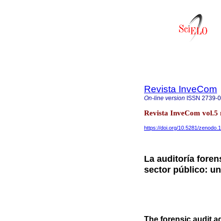
Revista InveCom
On-line version
ISSN
2739-
Revista InveCom vol.5
https://doi.org/10.5281/zenodo
La auditoría foren
sector público: un
The forensic audit ag