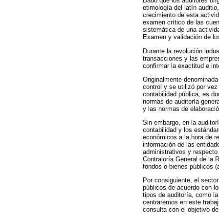
Dado que los auditores ori
etimología del latín auditi
crecimiento de esta activi
examen crítico de las cuen
sistemática de una activid
Examen y validación de los
Durante la revolución indu
transacciones y las empre
confirmar la exactitud e in
Originalmente denominada a
control y se utilizó por ve
contabilidad pública, es d
normas de auditoría genera
y las normas de elaboración
Sin embargo, en la auditor
contabilidad y los estánda
económicos a la hora de re
información de las entidad
administrativos y respecto 
Contraloría General de la 
fondos o bienes públicos (a
Por consiguiente, el sector
públicos de acuerdo con lo
tipos de auditoría, como la
centraremos en este trabaj
consulta con el objetivo de