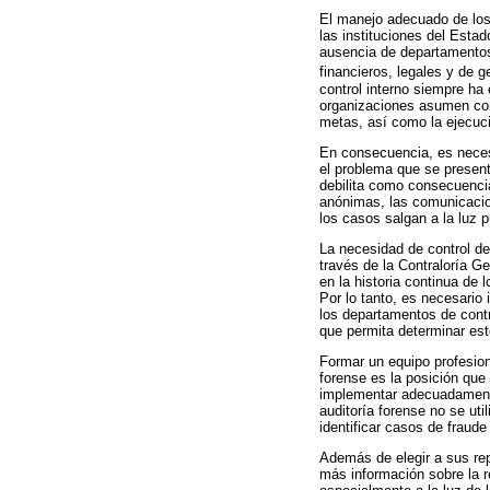
El manejo adecuado de los 
las instituciones del Esta
ausencia de departamentos 
financieros, legales y de 
control interno siempre ha
organizaciones asumen como
metas, así como la ejecuci
En consecuencia, es necesa
el problema que se present
debilita como consecuencia
anónimas, las comunicacion
los casos salgan a la luz p
La necesidad de control deb
través de la Contraloría G
en la historia continua de 
Por lo tanto, es necesario
los departamentos de contr
que permita determinar est
Formar un equipo profesiona
forense es la posición que 
implementar adecuadamente
auditoría forense no se u
identificar casos de fraud
Además de elegir a sus rep
más información sobre la r