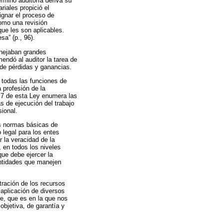
rmino auditoría deriva su
riales propició el
ignar el proceso de
como una revisión
que les son aplicables.
sa” (p., 96).
manejaban grandes
ndó al auditor la tarea de
a de pérdidas y ganancias.
r todas las funciones de
 profesión de la
o 7 de esta Ley enumera las
s de ejecución del trabajo
sional.
as normas básicas de
legal para los entes
 la veracidad de la
 en todos los niveles
que debe ejercer la
entidades que manejen
tración de los recursos
 aplicación de diversos
nse, que es en la que nos
objetiva, de garantía y