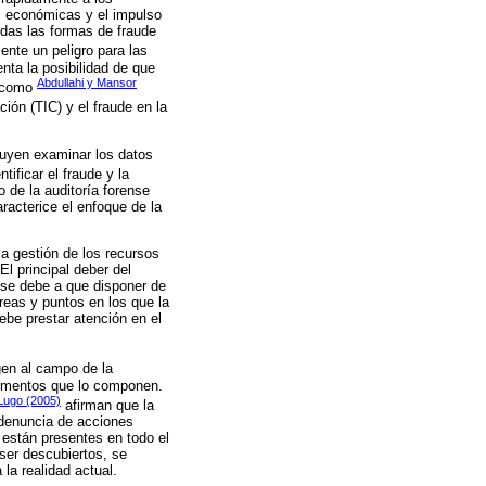
as económicas y el impulso
odas las formas de fraude
ente un peligro para las
ta la posibilidad de que
Abdullahi y Mansor
s como
ción (TIC) y el fraude en la
cluyen examinar los datos
tificar el fraude y la
 de la auditoría forense
aracterice el enfoque de la
a gestión de los recursos
l principal deber del
 se debe a que disponer de
reas y puntos en los que la
ebe prestar atención en el
gen al campo de la
lementos que lo componen.
Lugo (2005)
afirman que la
 denuncia de acciones
e están presentes en todo el
ser descubiertos, se
la realidad actual.