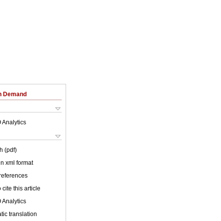
on Demand
 Analytics
h (pdf)
 in xml format
 references
cite this article
 Analytics
ic translation