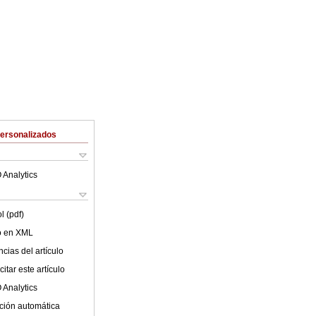
Personalizados
 Analytics
l (pdf)
lo en XML
cias del artículo
itar este artículo
 Analytics
ción automática