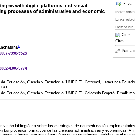
Enviar 
egies with digital platforms and social
ning processes of administrative and economic
Indicadore
Links rela
Compartir
Otros
Otros
1
Anchatuña
Permali
-0007-7998-5525
-0002-4306-5774
a de Educación, Ciencia y Tecnología “UMECIT”. Cotopaxi, Latacunga Ecuador
u.pa
a de Educación, Ciencia y Tecnología “UMECIT”. Colombia-Bogotá. Email: 
 revisión bibliográfica sobre las estrategias de neuroeducación implementada
 en los procesos formativos de las ciencias administrativas y económicas. A 
diversos estudios para identificar cómo estas estrategias contribuyen al mejor