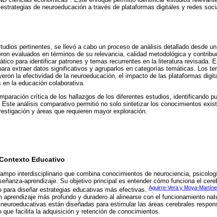
estrategias de neuroeducación a través de plataformas digitales y redes soci
tudios pertinentes, se llevó a cabo un proceso de análisis detallado desde un
ron evaluados en términos de su relevancia, calidad metodológica y contribu
tico para identificar patrones y temas recurrentes en la literatura revisada. 
para extraer datos significativos y agruparlos en categorías temáticas. Los t
uyeron la efectividad de la neuroeducación, el impacto de las plataformas digita
s en la educación colaborativa.
paración crítica de los hallazgos de los diferentes estudios, identificando 
a. Este análisis comparativo permitió no solo sintetizar los conocimientos exi
nvestigación y áreas que requieren mayor exploración.
 Contexto Educativo
ampo interdisciplinario que combina conocimientos de neurociencia, psicolog
señanza-aprendizaje. Su objetivo principal es entender cómo funciona el cereb
Aguirre-Vera y Moya-Martíne
to para diseñar estrategias educativas más efectivas.
aprendizaje más profundo y duradero al alinearse con el funcionamiento natu
 neuroeducativas están diseñadas para estimular las áreas cerebrales respon
o que facilita la adquisición y retención de conocimientos.