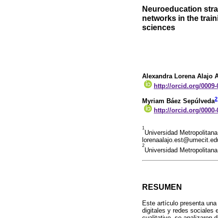
Neuroeducation strat
networks in the trai
sciences
Alexandra Lorena Alajo 
http://orcid.org/0009
2
Myriam Báez Sepúlveda
http://orcid.org/0000
1
Universidad Metropolitan
lorenaalajo.est@umecit.ed
2
Universidad Metropolitan
RESUMEN
Este artículo presenta una
digitales y redes sociales
cualitativo, se analizaron 