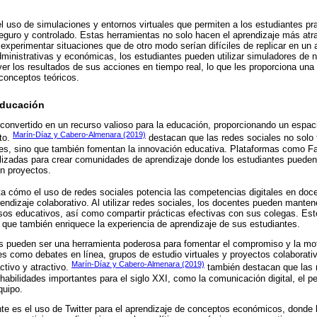
 uso de simulaciones y entornos virtuales que permiten a los estudiantes pra
guro y controlado. Estas herramientas no solo hacen el aprendizaje más atra
experimentar situaciones que de otro modo serían difíciles de replicar en un a
dministrativas y económicas, los estudiantes pueden utilizar simuladores de 
ver los resultados de sus acciones en tiempo real, lo que les proporciona u
 conceptos teóricos.
Educación
convertido en un recurso valioso para la educación, proporcionando un espacio
Marín-Díaz y Cabero-Almenara (2019)
to.
destacan que las redes sociales no solo 
es, sino que también fomentan la innovación educativa. Plataformas como Fa
lizadas para crear comunidades de aprendizaje donde los estudiantes pueden
en proyectos.
ta cómo el uso de redes sociales potencia las competencias digitales en doc
rendizaje colaborativo. Al utilizar redes sociales, los docentes pueden mante
sos educativos, así como compartir prácticas efectivas con sus colegas. Est
no que también enriquece la experiencia de aprendizaje de sus estudiantes.
s pueden ser una herramienta poderosa para fomentar el compromiso y la mot
es como debates en línea, grupos de estudio virtuales y proyectos colaborati
Marín-Díaz y Cabero-Almenara (2019)
ctivo y atractivo.
también destacan que las 
 habilidades importantes para el siglo XXI, como la comunicación digital, el p
quipo.
te es el uso de Twitter para el aprendizaje de conceptos económicos, donde