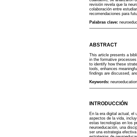
revisión revela que la neur
colaboración entre estudia
recomendaciones para futu
Palabras clave:
neuroeduc
ABSTRACT
This article presents a bib
in the formative processes
to identify how these strat
tools, enhances meaningful 
findings are discussed, an
Keywords:
neuroeducation;
INTRODUCCIÓN
En la era digital actual, e
aspectos de la vida, inclu
estas tecnologías en los p
neuroeducación, una disci
ser una estrategia efectiv
estrategias de neuroeducac