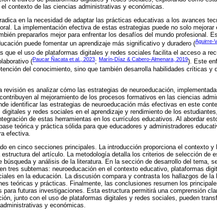
n el contexto de las ciencias administrativas y económicas.
 radica en la necesidad de adaptar las prácticas educativas a los avances te
ral. La implementación efectiva de estas estrategias puede no solo mejorar
ambién prepararlos mejor para enfrentar los desafíos del mundo profesional. E
Aguirre-
ucación puede fomentar un aprendizaje más significativo y duradero (
as que el uso de plataformas digitales y redes sociales facilita el acceso a r
Paucar Ñacata et al., 2023
Marín-Díaz & Cabero-Almenara, 2019
laborativo (
;
). Este en
tención del conocimiento, sino que también desarrolla habilidades críticas y 
sta revisión es analizar cómo las estrategias de neuroeducación, implementad
, contribuyen al mejoramiento de los procesos formativos en las ciencias adm
de identificar las estrategias de neuroeducación más efectivas en este conte
 digitales y redes sociales en el aprendizaje y rendimiento de los estudiantes
tegración de estas herramientas en los currículos educativos. Al abordar estos
base teórica y práctica sólida para que educadores y administradores educa
a efectiva.
do en cinco secciones principales. La introducción proporciona el contexto y la
 estructura del artículo. La metodología detalla los criterios de selección de 
 búsqueda y análisis de la literatura. En la sección de desarrollo del tema, s
en tres subtemas: neuroeducación en el contexto educativo, plataformas dig
iales en la educación. La discusión compara y contrasta los hallazgos de la l
nes teóricas y prácticas. Finalmente, las conclusiones resumen los principale
para futuras investigaciones. Esta estructura permitirá una comprensión cla
ión, junto con el uso de plataformas digitales y redes sociales, pueden tran
 administrativas y económicas.