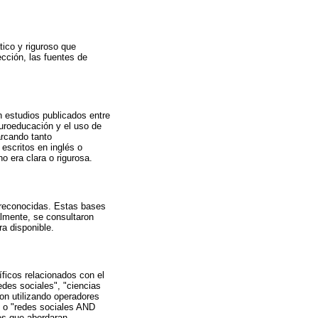
tico y riguroso que
ección, las fuentes de
n estudios publicados entre
uroeducación y el uso de
arcando tanto
 escritos en inglés o
 era clara o rigurosa.
 reconocidas. Estas bases
almente, se consultaron
ra disponible.
ficos relacionados con el
edes sociales", "ciencias
on utilizando operadores
" o "redes sociales AND
tes que abordaran