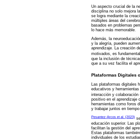
Un aspecto crucial de la n
disciplina no solo mejora 
se logra mediante la creac
múltiples áreas del cerebr
basados en problemas permi
lo hace más memorable.
Además, la neuroeducación 
y la alegría, pueden aume
aprendizaje. La creación d
motivados, es fundamental
que la inclusión de técnica
que a su vez facilita el apr
Plataformas Digitales
Las plataformas digitales 
educativos y herramientas 
interacción y colaboración
positivo en el aprendizaje 
herramientas como foros de
y trabajar juntos en tiemp
Pesantez-Arcos et al. (2023)
se
educación superior. Las p
facilitan la gestión del ap
Estas plataformas también 
individuales de los estudia