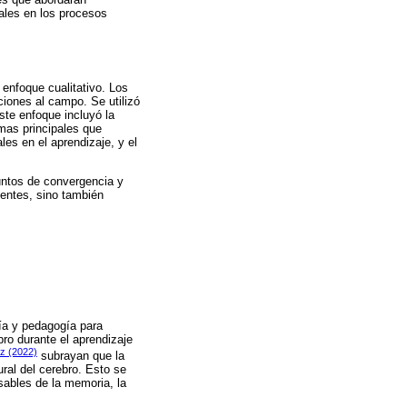
ales en los procesos
 enfoque cualitativo. Los
ciones al campo. Se utilizó
Este enfoque incluyó la
emas principales que
les en el aprendizaje, y el
puntos de convergencia y
stentes, sino también
ía y pedagogía para
ro durante el aprendizaje
z (2022)
subrayan que la
ral del cerebro. Esto se
sables de la memoria, la