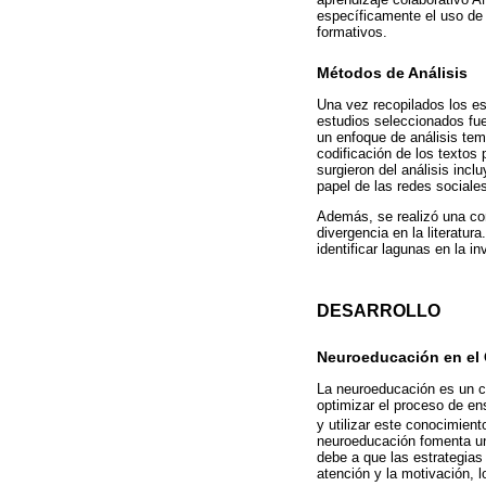
específicamente el uso de 
formativos.
Métodos de Análisis
Una vez recopilados los es
estudios seleccionados fue
un enfoque de análisis temá
codificación de los textos 
surgieron del análisis incl
papel de las redes sociale
Además, se realizó una com
divergencia en la literatur
identificar lagunas en la i
DESARROLLO
Neuroeducación en el
La neuroeducación es un c
optimizar el proceso de en
y utilizar este conocimien
neuroeducación fomenta un 
debe a que las estrategias
atención y la motivación, l