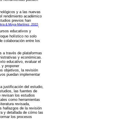
cnológicos y a las nuevas
 el rendimiento académico
studios previos han
Vera & Moya-Martínez, 2022
;
ecursos educativos y
foque holístico no solo
de colaboración entre los
as a través de plataformas
inistrativas y económicas.
xto educativo, evaluar el
, y proponer
 objetivos, la revisión
tivos puedan implementar
 justificación del estudio,
estudios, las fuentes de
e revisan los estudios
itales como herramientas
iteratura revisada,
s hallazgos de la revisión
ra y detallada de cómo las
sformar los procesos