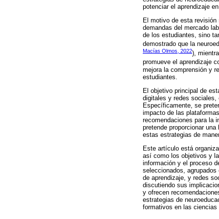
potenciar el aprendizaje e
El motivo de esta revisión
demandas del mercado labo
de los estudiantes, sino t
demostrado que la neuroed
Macías Olmos, 2022
), mientr
promueve el aprendizaje co
mejora la comprensión y re
estudiantes.
El objetivo principal de e
digitales y redes sociales
Específicamente, se preten
impacto de las plataformas
recomendaciones para la in
pretende proporcionar una 
estas estrategias de maner
Este artículo está organiza
así como los objetivos y la
información y el proceso de
seleccionados, agrupados 
de aprendizaje, y redes soc
discutiendo sus implicacio
y ofrecen recomendaciones 
estrategias de neuroeducac
formativos en las ciencias