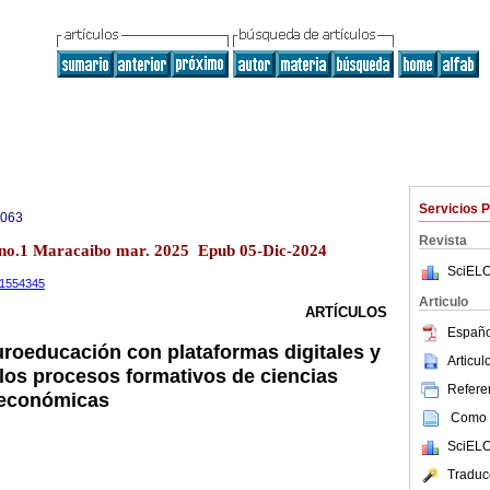
Servicios 
0063
Revista
 no.1 Maracaibo mar. 2025 Epub 05-Dic-2024
SciELO
.11554345
Articulo
ARTÍCULOS
Españo
uroeducación con plataformas digitales y
Articu
 los procesos formativos de ciencias
Referen
 económicas
Como c
SciELO
Traduc