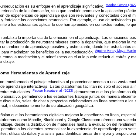
Macías Olmos (202
euroeducación es su enfoque en el aprendizaje significativo.
la retención de la información, sino que también promueve la aplicación prácti
ión de experiencias de aprendizaje que son relevantes y conectadas con el mu
o y fortalece las conexiones neuronales. Por ejemplo, el uso de actividades p
te a los estudiantes aplicar lo que han aprendido en contextos reales, lo que
enfatiza la importancia de la emoción en el aprendizaje. Las emociones posi
ntar la producción de neurotransmisores como la dopamina, que mejoran la mo
e un ambiente de aprendizaje positivo y estimulante, donde los estudiantes s
Aguirre-Vera y Moya-Martí
 para maximizar los beneficios de la neuroeducación.
s como la meditación y el mindfulness en el aula puede reducir el estrés y me
endizaje.
 como Herramientas de Aprendizaje
han transformado el paisaje educativo al proporcionar acceso a una vasta can
de aprendizaje interactivas. Estas plataformas facilitan no solo el acceso a i
Paucar Ñacata et al. (2023)
 entre estudiantes.
demuestran que las plataformas dig
colaborativo, permitiendo a los estudiantes trabajar juntos de manera eficiente
 discusión, salas de chat y proyectos colaborativos en línea permiten a los 
o real, independientemente de su ubicación geográfica.
ñalan que las herramientas digitales mejoran la enseñanza en línea, especial
lataformas como Moodle, Blackboard y Google Classroom ofrecen una varieda
rendizaje, desde la distribución de materiales hasta la evaluación del rendimien
permiten a los docentes personalizar la experiencia de aprendizaje para sati
ntes, utilizando datos y análisis para identificar áreas de mejora y proporciona