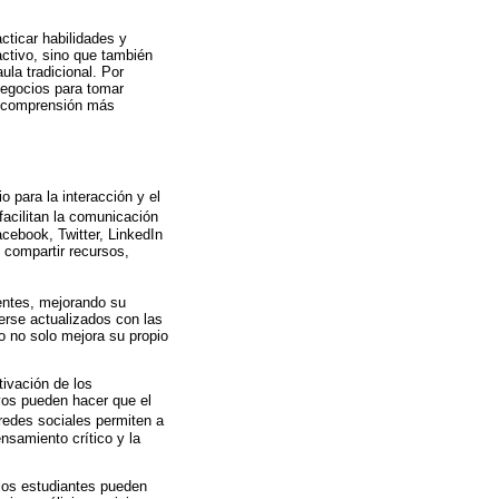
cticar habilidades y
ctivo, sino que también
ula tradicional. Por
negocios para tomar
na comprensión más
 para la interacción y el
facilitan la comunicación
cebook, Twitter, LinkedIn
 compartir recursos,
entes, mejorando su
nerse actualizados con las
o no solo mejora su propio
ivación de los
vos pueden hacer que el
redes sociales permiten a
ensamiento crítico y la
 los estudiantes pueden