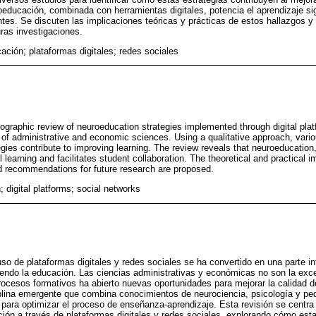
oeducación, combinada con herramientas digitales, potencia el aprendizaje signi
ntes. Se discuten las implicaciones teóricas y prácticas de estos hallazgos 
ras investigaciones.
ación; plataformas digitales; redes sociales
liographic review of neuroeducation strategies implemented through digital pl
 of administrative and economic sciences. Using a qualitative approach, vari
egies contribute to improving learning. The review reveals that neuroeducation
learning and facilitates student collaboration. The theoretical and practical i
d recommendations for future research are proposed.
 digital platforms; social networks
l uso de plataformas digitales y redes sociales se ha convertido en una parte i
yendo la educación. Las ciencias administrativas y económicas no son la exce
rocesos formativos ha abierto nuevas oportunidades para mejorar la calidad d
plina emergente que combina conocimientos de neurociencia, psicología y p
a para optimizar el proceso de enseñanza-aprendizaje. Esta revisión se centr
ión a través de plataformas digitales y redes sociales, explorando cómo es