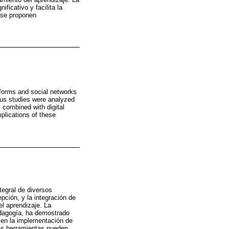
ficativo y facilita la
y se proponen
atforms and social networks
ous studies were analyzed
, combined with digital
mplications of these
ntegral de diversos
pción, y la integración de
el aprendizaje. La
edagogía, ha demostrado
a en la implementación de
tas herramientas pueden