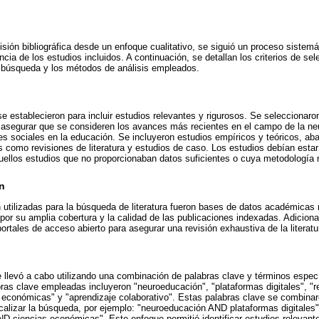
isión bibliográfica desde un enfoque cualitativo, se siguió un proceso sistemá
ncia de los estudios incluidos. A continuación, se detallan los criterios de sel
e búsqueda y los métodos de análisis empleados.
se establecieron para incluir estudios relevantes y rigurosos. Se seleccionaro
 asegurar que se consideren los avances más recientes en el campo de la ne
des sociales en la educación. Se incluyeron estudios empíricos y teóricos, ab
s como revisiones de literatura y estudios de caso. Los estudios debían estar
ellos estudios que no proporcionaban datos suficientes o cuya metodología no
n
 utilizadas para la búsqueda de literatura fueron bases de datos académicas
por su amplia cobertura y la calidad de las publicaciones indexadas. Adicion
ortales de acceso abierto para asegurar una revisión exhaustiva de la literatu
llevó a cabo utilizando una combinación de palabras clave y términos especí
ras clave empleadas incluyeron "neuroeducación", "plataformas digitales", "r
s económicas" y "aprendizaje colaborativo". Estas palabras clave se combinar
ocalizar la búsqueda, por ejemplo: "neuroeducación AND plataformas digitales
ND ciencias económicas". Este enfoque permitió identificar estudios relevan