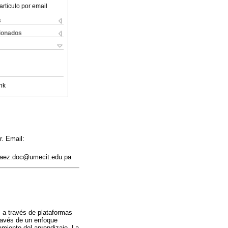
articulo por email
s
cionados
nk
. Email:
mbaez.doc@umecit.edu.pa
s a través de plataformas
través de un enfoque
amiento del aprendizaje. La