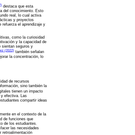
2)
destaca que esta
ca del conocimiento. Esto
ndo real, lo cual activa
rácticas y proyectos
 refuerza el aprendizaje y
tivas, como la curiosidad
tivación y la capacidad de
e sientan seguros y
nez (2022)
también señalan
jorar la concentración, lo
tidad de recursos
nformación, sino también la
itales tienen un impacto
 y efectiva. Las
estudiantes compartir ideas
mente en el contexto de la
d de funciones que
to de los estudiantes.
sfacer las necesidades
r retroalimentación