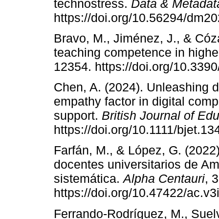
technostress.
Data & Metadat
https://doi.org/10.56294/dm2
Bravo, M., Jiménez, J., & Cózar
teaching competence in highe
12354. https://doi.org/10.33
Chen, A. (2024). Unleashing di
empathy factor in digital co
support.
British Journal of Ed
https://doi.org/10.1111/bjet.13
Farfán, M., & López, G. (2022
docentes universitarios de Am
sistemática.
Alpha Centauri
, 
https://doi.org/10.47422/ac.v3
Ferrando-Rodríguez, M., Suelv