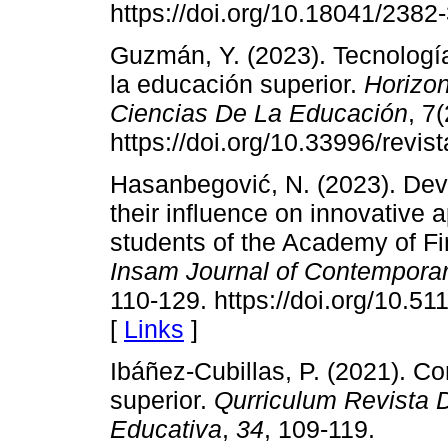
https://doi.org/10.18041/238
Guzmán, Y. (2023). Tecnologí
la educación superior.
Horizon
Ciencias De La Educación
, 7
https://doi.org/10.33996/revis
Hasanbegović, N. (2023). Dev
their influence on innovative 
students of the Academy of Fin
Insam Journal of Contemporar
110-129. https://doi.org/10.5
[
Links
]
Ibáñez-Cubillas, P. (2021). C
superior.
Qurriculum Revista D
Educativa
,
34
, 109-119.