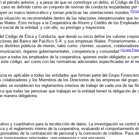
 el párrafo anterior, y a pesar de que no constituye un delito, el Código de 
e caso es definido como un conjunto de normas de conducta respaldadas por v
(Grup
tuyen un marco teórico-ético y tornan prácticas las orientaciones morales
ta situación no recomendable dentro de las relaciones interpersonales que s
s filiales. Esto incluye a la Cooperativa de Ahorro y Crédito de los Empleado
n social de la entidad, y con ello, su prestigio y trayectoria.
del Código de Ética y Conducta, que desde su inicio define los valores corpora
ciones del Banco del Pacífico S.A. y sus empresas filiales. Posteriormente,
s distintos públicos de interés, tales como: clientes, usuarios, colaboradores
(Grupo Finan
omunicación, órganos gubernamentales, competencia y comunidad
cluye a todos los empleados de la cooperativa, quienes están obligados a cum
n este código, así como con las normativas adicionales especificadas en el re
cta es aplicable a todas las entidades que forman parte del Grupo Financier
los colaboradores y los Miembros de los Directorios de las empresas del grup
uales se establecen los reglamentos internos de trabajo de cada una de las fil
ica que todas las personas que trabajan en la entidad tienen la obligación de 
e manera obligatoria.
tativo y cuantitativo para la recolección de datos. La investigación se centró e
tica y el reglamento interno de la cooperativa, evaluando el comportamiento é
ponsables de la contratación de personal y la concesión de créditos. Para ob
dos instrumentos principales: una entrevista y una encuesta.