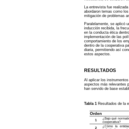
La entrevista fue realizad
abordaron temas como los p
mitigación de problemas ant
Paralelamente, se aplicó u
inducción recibida, la frec
en la conducta ética dentro
implementación de las polí
comportamiento de los emp
dentro de la cooperativa p
diaria, permitiendo así co
estos aspectos.
RESULTADOS
Al aplicar los instrumento
aspectos más relevantes pr
han servido de base establ
Tabla 1
Resultados de la e
Orden
¿Bajo qué normativ
1
cooperativa?
¿Cómo la entidad
2