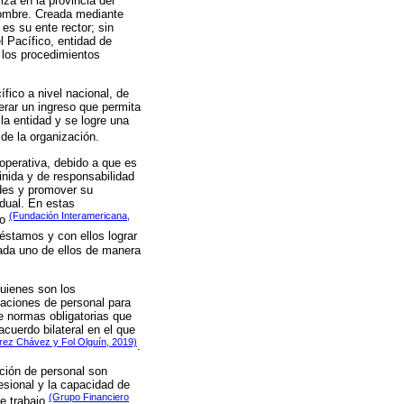
za en la provincia del
nombre. Creada mediante
s su ente rector; sin
l Pacífico, entidad de
a los procedimientos
fico a nivel nacional, de
rar un ingreso que permita
 la entidad y se logre una
de la organización.
operativa, debido a que es
inida y de responsabilidad
ades y promover su
dual. En estas
(Fundación Interamericana,
ro
réstamos y con ellos lograr
cada uno de ellos de manera
uienes son los
taciones de personal para
e normas obligatorias que
cuerdo bilateral en el que
rez Chávez y Fol Olguín, 2019)
.
ción de personal son
esional y la capacidad de
(Grupo Financiero
de trabajo