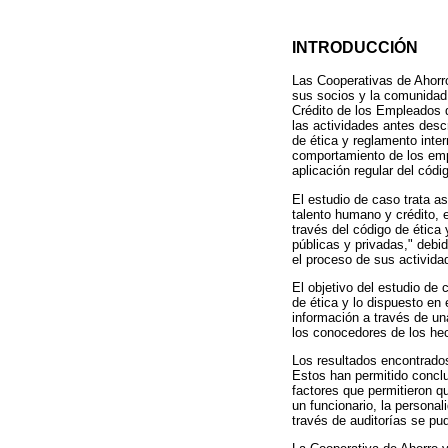
INTRODUCCIÓN
Las Cooperativas de Ahorro
sus socios y la comunidad 
Crédito de los Empleados d
las actividades antes desc
de ética y reglamento inte
comportamiento de los empl
aplicación regular del códi
El estudio de caso trata a
talento humano y crédito, 
través del código de ética
públicas y privadas," debid
el proceso de sus activida
El objetivo del estudio de 
de ética y lo dispuesto en
información a través de un
los conocedores de los hec
Los resultados encontrados
Estos han permitido conclu
factores que permitieron q
un funcionario, la personal
través de auditorías se pu