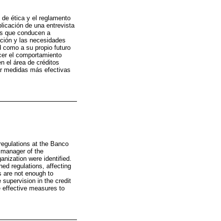
de ética y el reglamento
licación de una entrevista
tos que conducen a
ación y las necesidades
d como a su propio futuro
ecer el comportamiento
n el área de créditos
ar medidas más efectivas
regulations at the Banco
 manager of the
nization were identified.
hed regulations, affecting
cs are not enough to
supervision in the credit
e effective measures to