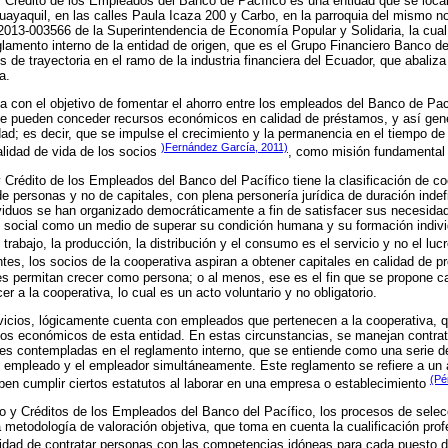
 Crédito de los Empleados del Banco de Pacífico es una entidad que se locali
uayaquil, en las calles Paula Icaza 200 y Carbo, en la parroquia del mismo 
3-003566 de la Superintendencia de Economía Popular y Solidaria, la cual e
glamento interno de la entidad de origen, que es el Grupo Financiero Banco de
 de trayectoria en el ramo de la industria financiera del Ecuador, que abaliz
a.
a con el objetivo de fomentar el ahorro entre los empleados del Banco de Pací
se pueden conceder recursos económicos en calidad de préstamos, y así gene
idad; es decir, que se impulse el crecimiento y la permanencia en el tiempo de
)Fernández García, 2011)
alidad de vida de los socios
, como misión fundamental 
 Crédito de los Empleados del Banco del Pacífico tiene la clasificación de co
de personas y no de capitales, con plena personería jurídica de duración indef
dividuos se han organizado democráticamente a fin de satisfacer sus necesid
social como un medio de superar su condición humana y su formación indivi
 trabajo, la producción, la distribución y el consumo es el servicio y no el luc
tes, los socios de la cooperativa aspiran a obtener capitales en calidad de p
es permitan crecer como persona; o al menos, ese es el fin que se propone 
er a la cooperativa, lo cual es un acto voluntario y no obligatorio.
vicios, lógicamente cuenta con empleados que pertenecen a la cooperativa, q
sos económicos de esta entidad. En estas circunstancias, se manejan contra
des contempladas en el reglamento interno, que se entiende como una serie d
 empleado y el empleador simultáneamente. Este reglamento se refiere a un a
(Pé
ben cumplir ciertos estatutos al laborar en una empresa o establecimiento
o y Créditos de los Empleados del Banco del Pacífico, los procesos de selec
 metodología de valoración objetiva, que toma en cuenta la cualificación prof
alidad de contratar personas con las competencias idóneas para cada puesto 