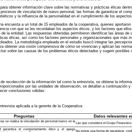
a para obtener información clave sobre las normativas y prácticas éticas dentr
rocesos de vinculación de nuevo personal, las formas de garantizar el compo
iéticos y la influencia de la personalidad en el cumplimiento de los aspectos
na encuesta a un total de 15 empleados de la cooperativa, quienes aportaron 
uencia con que se les recordaban los aspectos éticos, y los factores que ello
 de la entidad. Las respuestas obtenidas permitieron identificar las áreas de d
ticas éticas, así como los factores personales y organizacionales que más i
leados. La metodología empleada en el estudio buscó integrar las percepcion
ara obtener una visión comprensiva de cómo se vivencian y aplican las normat
ncluir sobre las causas de los problemas éticos detectados y sugerir posibles 
s de recolección de la información tal como la entrevista, se obtiene la infor
oporcionados por las unidades de observación, se detallan a continuación y
ecer conclusiones válidas:
ntrevista aplicada a la gerente de la Cooperativa
Preguntas
Datos relevantes 
as se realiza la vinculación de personal nuevo en la
Las que considera el Grupo Financiero
 garantiza el comportamiento ético y el apego
No existe una forma de garantizar, con