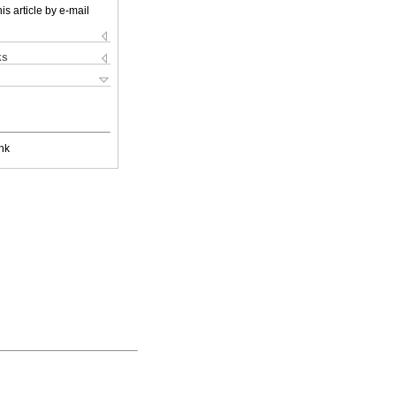
is article by e-mail
ks
nk