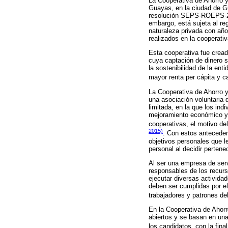
La Cooperativa de Ahorro y
Guayas, en la ciudad de G
resolución SEPS-ROEPS-201
embargo, está sujeta al re
naturaleza privada con años
realizados en la cooperativ
Esta cooperativa fue cread
cuya captación de dinero 
la sostenibilidad de la ent
mayor renta per cápita y c
La Cooperativa de Ahorro y
una asociación voluntaria 
limitada, en la que los in
mejoramiento económico y 
cooperativas, el motivo del
2015)
. Con estos anteceden
objetivos personales que l
personal al decidir pertenec
Al ser una empresa de ser
responsables de los recur
ejecutar diversas activida
deben ser cumplidas por el
trabajadores y patrones de
En la Cooperativa de Ahorr
abiertos y se basan en una
los candidatos, con la fin