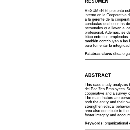
RESUMEN
RESUMEN El presente estudi
interno en la Cooperativa 
a la gerente de la coopera
conductas deshonestas dent
personales que llevan a lo
profesional. Además, se de
ético entre los empleados. 
también contribuyen a las 
para fomentar la integridad
Palabras clave:
ética org
ABSTRACT
This case study analyzes t
del Pacífico Employees' Sa
cooperative and a survey o
The main factors are person
both the entity and their o
strengthen ethical behavio
area also contribute to th
foster integrity and account
Keywords:
organizational 