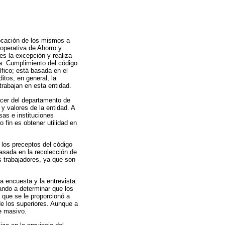
locación de los mismos a
operativa de Ahorro y
s la excepción y realiza
la: Cumplimiento del código
fico; está basada en el
tos, en general, la
trabajan en esta entidad.
acer del departamento de
y valores de la entidad. A
sas e instituciones
 fin es obtener utilidad en
n los preceptos del código
basada en la recolección de
s trabajadores, ya que son
a encuesta y la entrevista.
gando a determinar que los
 que se le proporcionó a
 de los superiores. Aunque a
de masivo.