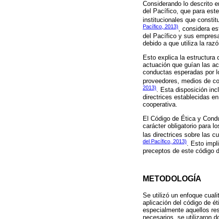
Considerando lo descrito en
del Pacífico, que para est
institucionales que consti
Pacífico, 2013)
, considera es
del Pacífico y sus empresa
debido a que utiliza la razó
Esto explica la estructura 
actuación que guían las ac
conductas esperadas por lo
proveedores, medios de c
2013)
. Esta disposición in
directrices establecidas e
cooperativa.
El Código de Ética y Condu
carácter obligatorio para 
las directrices sobre las c
del Pacífico, 2013)
. Esto impl
preceptos de este código d
METODOLOGÍA
Se utilizó un enfoque cuali
aplicación del código de é
especialmente aquellos res
necesarios, se utilizaron 