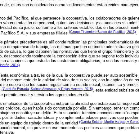
 ende, estos son considerados como los lineamientos establecidos para ejecut
co del Pacífico, al que pertenece la cooperativa, los colaboradores de quien
n y/o contratación de personal, guían sus decisiones y actuaciones sin admitir
etividad de su juicio, conforme a los criterios establecidos en los procedimien
(Grupo Financiero Banco del Pacífico, 2013)
 Pacífico S.A. y sus empresas filiales
.
os párrafos precedentes es allí donde radican las principales problemáticas d
caso compromiso de trabajo, las mismas que son de índole administrativo ge
 de causa, lo que disponen las normativas que tiene el grupo financiero y po
mo, desconociendo totalmente la concepción ética que se supone todo individu
tica a la ciencia que estudia las costumbres obligatorias, o sea las normas y
derón, 2014)
mienta económica a través de la cual la cooperativa puede ser auto sostenible
el del mejoramiento de la calidad de vida de sus socios; con la captación de 
o se espera que los socios regularicen su estado social, económico y emocio
(Garduño Estrada, Salinas Amescua, y Rojas Herrera, 2015)
.
, esta entidad subsiste de
 le permite crecer y servir a los agremiados en ella.
os empleados de la cooperativa notaron la afinidad que estableció la respons
os créditos, quien había sido contratada por ella. Sin embargo, tener un com
rabajo no constituye un delito. Esta situación, también conocida como “compat
las posibilidades, características y complementariedades positivas que pueden
(García Solarte, Murillo Vargas, y Gon
 un equipo de trabajo dentro de la entidad
ituación normal, sin prever en ese momento las posibles acciones que podrían
fensiva.