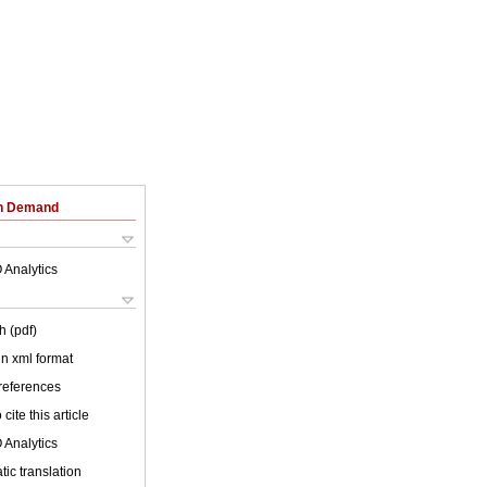
on Demand
 Analytics
h (pdf)
 in xml format
 references
cite this article
 Analytics
ic translation