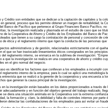
 y Crédito son entidades que se dedican a la captación de capitales y la co
en general, proceso que les permite obtener un margen de rentabilidad; la Co
el Banco de Pacífico que pertenece al Grupo Financiero Banco Pacífico, no e
ritas; la investigación realizada y plasmada en el estudio de caso que se titu
rno de la Cooperativa de Ahorro y Crédito de los Empleados del Banco de Pací
eados que tienen a su cargo la contratación de personal y concesión de crédi
go de ética y el reglamento interno que rigen la conducta de las personas que 
spectos administrativos y de gestión, relacionados estrictamente con el queh
en el que se han trastocado lineamientos éticos consignados en los principios 
 y del reglamento interno, se enmarca en la sublínea de investigación: "Empre
o a que la investigación se realiza en una cooperativa de ahorro y crédito cuyo
des en el giro normal del negocio.
caso es identificar los factores que conllevan a los empleados a incumplir co
 el reglamento interno de la empresa; para lo cual se aplicó una metodología 
a entrevista que se realizó a la gerente de la cooperativa y una encuesta a lo
hos que generan la causa principal de la investigación.
 en la investigación están basados en los datos proporcionados a través de l
ir adecuadamente y en función del objetivo general del trabajo realizado, lle
ue se diera una situación anómala en la Cooperativa son la extrema confianza
idad, la formación y, claro, la debilidad y falta de controles internos por parte
dieron detectar las confabulaciones de los empleados para así evitar un frau