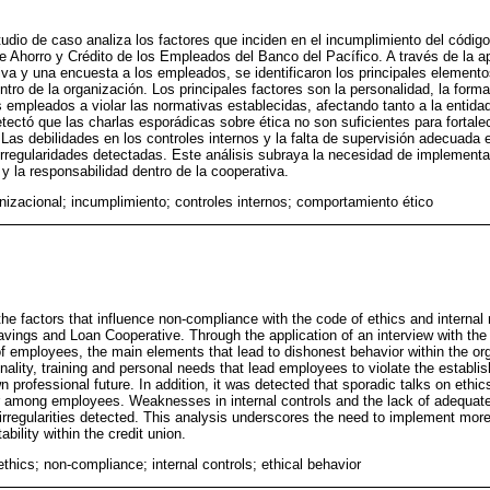
o de caso analiza los factores que inciden en el incumplimiento del código 
de Ahorro y Crédito de los Empleados del Banco del Pacífico. A través de la ap
tiva y una encuesta a los empleados, se identificaron los principales elemen
ro de la organización. Los principales factores son la personalidad, la form
s empleados a violar las normativas establecidas, afectando tanto a la entida
tectó que las charlas esporádicas sobre ética no son suficientes para fortal
Las debilidades en los controles internos y la falta de supervisión adecuada e
irregularidades detectadas. Este análisis subraya la necesidad de implement
 y la responsabilidad dentro de la cooperativa.
anizacional; incumplimiento; controles internos; comportamiento ético
he factors that influence non-compliance with the code of ethics and internal 
vings and Loan Cooperative. Through the application of an interview with the
f employees, the main elements that lead to dishonest behavior within the orga
ality, training and personal needs that lead employees to violate the establis
wn professional future. In addition, it was detected that sporadic talks on ethi
r among employees. Weaknesses in internal controls and the lack of adequate 
e irregularities detected. This analysis underscores the need to implement mor
ability within the credit union.
ethics; non-compliance; internal controls; ethical behavior