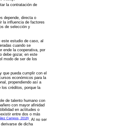
ar la contratación de
es depende, directa o
 la influencia de factores
tos de selección y
e este estudio de caso, al
neradas cuando se
r ende la cooperativa, por
o debe gozar, en este
 el modo de ser de los
 y que pueda cumplir con el
recursos económicos para la
nal, propendiendo así a
 los créditos, porque la
able de talento humano con
pañero con mayor afinidad
ibilidad en actitudes o
 existir entre dos o más
zález Campos, 2018)
. Al no ser
 derivarse de dicha