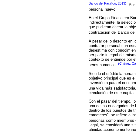
Banco del Pacífico, 2013)
. Por
personal nuevo.
En el Grupo Financiero Ban
indirectamente, la selecció
que pudieran alterar la obj
contratación del Banco del
A pesar de lo descrito en l
contratar personal con es
desestima con conocimiento
ser parte integral del mis
contexto se entiende por é
(Chávez Cal
seres humanos.
Siendo el crédito la herra
objetivo principal que es 
inversión o para el consum
una vida más satisfactoria
circulación de este capital
Con el pasar del tiempo, l
una de las encargadas de l
dentro de los puestos de t
caracteres”, se refiere a 
personas como miembros de
ilegal, se consideró una s
afinidad aparentemente ino