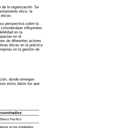
o de la organización. Se
rtamiento ético, la
 éticos.
su perspectiva sobre la
s consideraban influyentes
ebilidad en la
mpactan en el
es de diferentes actores
ivas éticas en la práctica
mejoras en la gestión de
mación, donde emergen
 son estos datos los que
encontrados
 Banco Pacífico.
fiamos en los empleados.