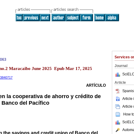
Services 
0063
Journal
 no.2 Maracaibo June 2025 Epub Mar 17, 2025
SciELO
.13840717
Article
ARTÍCULO
Spanis
en la cooperativa de ahorro y crédito de
Article
 Banco del Pacífico
Article
How to 
SciELO
Automat
in the savings and credit union of Banco del