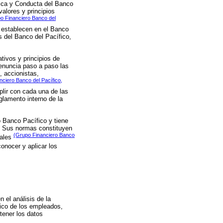
Ética y Conducta del Banco
alores y principios
o Financiero Banco del
e establecen en el Banco
s del Banco del Pacífico,
tivos y principios de
 enuncia paso a paso las
, accionistas,
ciero Banco del Pacífico,
plir con cada una de las
glamento interno de la
o Banco Pacífico y tiene
o. Sus normas constituyen
(Grupo Financiero Banco
iales
conocer y aplicar los
n el análisis de la
tico de los empleados,
tener los datos