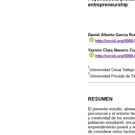
entrepreneurship
Daniel Alberto Garcia Ro
http://orcid.org/0000
Yazmin Clara Navarro Cu
http://orcid.org/0000
1
Universidad César Vallej
2
Universidad Privada de T
RESUMEN
El presente estudio, alinea
psicosocial y el entorno fa
y creatividad de los estud
población estudiantil, enco
emprendimiento juvenil y e
de considerar estos factor