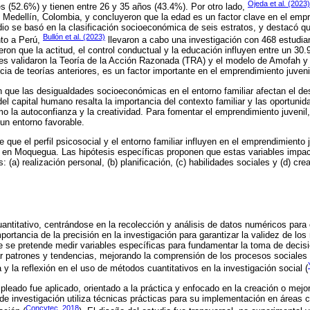
Ojeda et al. (2023)
 (52.6%) y tienen entre 26 y 35 años (43.4%). Por otro lado,
Medellín, Colombia, y concluyeron que la edad es un factor clave en el emp
udio se basó en la clasificación socioeconómica de seis estratos, y destacó qu
Bullón et al. (2023)
nto a Perú,
llevaron a cabo una investigación con 468 estudian
on que la actitud, el control conductual y la educación influyen entre un 30
es validaron la Teoría de la Acción Razonada (TRA) y el modelo de Amofah y
cia de teorías anteriores, es un factor importante en el emprendimiento juveni
que las desigualdades socioeconómicas en el entorno familiar afectan el des
el capital humano resalta la importancia del contexto familiar y las oportuni
o la autoconfianza y la creatividad. Para fomentar el emprendimiento juvenil,
un entorno favorable.
e que el perfil psicosocial y el entorno familiar influyen en el emprendimiento 
l en Moquegua. Las hipótesis específicas proponen que estas variables impac
 (a) realización personal, (b) planificación, (c) habilidades sociales y (d) cre
uantitativo, centrándose en la recolección y análisis de datos numéricos pa
mportancia de la precisión en la investigación para garantizar la validez de lo
 se pretende medir variables específicas para fundamentar la toma de decisi
car patrones y tendencias, mejorando la comprensión de los procesos sociale
a y la reflexión en el uso de métodos cuantitativos en la investigación social (
mpleado fue aplicado, orientado a la práctica y enfocado en la creación o mejo
e investigación utiliza técnicas prácticas para su implementación en áreas 
Concytec, 2018