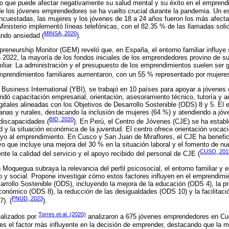
o que puede afectar negativamente su salud mental y su éxito en el emprend
l de los jóvenes emprendedores se ha vuelto crucial durante la pandemia. Un e
encuestadas, las mujeres y los jóvenes de 18 a 24 años fueron los más afect
inisterio implementó líneas telefónicas, con el 82.35 % de las llamadas solic
MINSA, 2020
ando ansiedad (
).
preneurship Monitor (GEM) reveló que, en España, el entorno familiar influye 
 2022, la mayoría de los fondos iniciales de los emprendedores provino de s
liar. La administración y el presupuesto de los emprendimientos suelen ser g
emprendimientos familiares aumentaron, con un 55 % representado por mujeres
 Business International (YBI), se trabajó en 10 países para apoyar a jóvene
indó capacitación empresarial, orientación, asesoramiento técnico, tutoría y a
itales alineadas con los Objetivos de Desarrollo Sostenible (ODS) 8 y 5. El 
nas y rurales, destacando la inclusión de mujeres (64 %) y atendiendo a jóv
BID, 2020
discapacidades (
). En Perú, el Centro de Jóvenes (CJE) se ha establ
 y la situación económica de la juventud. El centro ofrece orientación vocac
o al emprendimiento. En Cusco y San Juan de Miraflores, el CJE ha benefic
vo que incluye una mejora del 30 % en la situación laboral y el fomento de n
CUSO, 201
te la calidad del servicio y el apoyo recibido del personal de CJE (
Moquegua subraya la relevancia del perfil psicosocial, el entorno familiar y 
 y social. Propone investigar cómo estos factores influyen en el emprendimien
arrollo Sostenible (ODS), incluyendo la mejora de la educación (ODS 4), la p
conómico (ODS 8), la reducción de las desigualdades (ODS 10) y la facilitaci
PNUD, 2023
). (
).
Torres et al. (2020)
ealizados por
analizaron a 675 jóvenes emprendedores en Cu
 es el factor más influyente en la decisión de emprender, destacando que la m