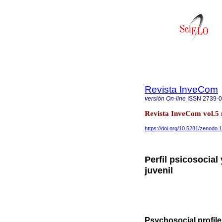
Revista InveCom
versión On-line
ISSN
2739-
Revista InveCom vol.5
https://doi.org/10.5281/zenodo
Perfil psicosocial
juvenil
Psychosocial profile