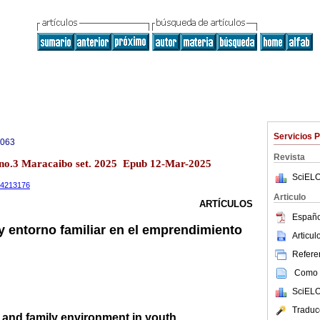
Servicios 
0063
Revista
 no.3 Maracaibo set. 2025 Epub 12-Mar-2025
SciELO
.14213176
Articulo
ARTÍCULOS
Españo
 y entorno familiar en el emprendimiento
Articu
Referen
Como c
SciELO
Traduc
 and family environment in youth