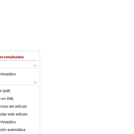
Personalizados
 Analytics
l (pdf)
lo en XML
cias del artículo
itar este artículo
 Analytics
ción automática