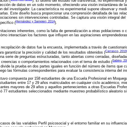
ación (
). El diseño del estudio fue transversal, no experimental 
olección de datos en un solo momento, ofreciendo una visión instantánea de la
ión del investigador. La característica no experimental supone observar y medi
larlas. Este diseño busca proporcionar una comprensión detallada de las relac
ociaciones sin intervenciones controladas. Se captura una visión integral del 
Hernández y Sampieri, 2014
pecífico (
).
mitaciones inherentes, como la falta de generalización a otras poblaciones o
mo interactúan los factores que influyen en las aspiraciones emprendedoras
la recopilación de datos fue la encuesta, implementada a través de cuestionar
Carrasco, 2019
ra garantizar la precisión y calidad de los resultados obtenidos (
una serie de preguntas estructuradas, tanto abiertas como cerradas, diseñada
Sabino, 2
, creencias o comportamientos relacionados con el tema de estudio (
ivide la prueba en dos partes iguales en función del número de ítems que c
uego las fórmulas correspondientes para evaluar la consistencia interna del in
estuvo compuesta por 158 estudiantes de una Escuela Profesional en Moquegua
estudiantes entre 17 y 29 años matriculados en cualquier ciclo académico, mien
iantes mayores de 29 años y aquellos pertenecientes a otras Escuelas Profes
ó 77 estudiantes seleccionados mediante muestreo probabilístico aleatorio s
asos de las variables Perfil psicosocial y el entorno familiar en su influenc