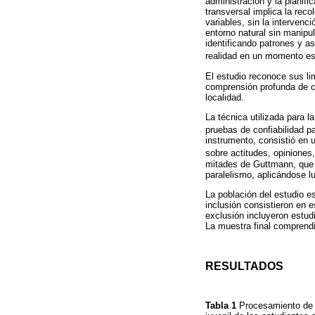
administración y la planific
transversal implica la rec
variables, sin la intervenc
entorno natural sin manipu
identificando patrones y as
realidad en un momento es
El estudio reconoce sus li
comprensión profunda de có
localidad.
La técnica utilizada para 
pruebas de confiabilidad pa
instrumento, consistió en 
sobre actitudes, opiniones
mitades de Guttmann, que d
paralelismo, aplicándose l
La población del estudio 
inclusión consistieron en 
exclusión incluyeron estud
La muestra final comprendi
RESULTADOS
Tabla 1
Procesamiento de c