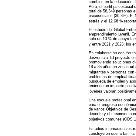
cambios en la educación, l
Perú, el perfil psicosocia
total de 58,349 personas 
psicosociales (30.8%)
.
El M
estrés y el 12.68 % report
El estudio del Global Entre
emprendimiento juvenil. En
solo un 10 % de apoyo fami
y entre 2021 y 2023, los 
En colaboración con Youth
desventaja. El proyecto br
promoviendo soluciones dig
18 a 35 años en zonas urba
migrantes y personas con 
problemas de empleabilidad
búsqueda de empleo y apoy
teniendo un impacto positi
jóvenes valoran positivamen
Una escuela profesional en 
para el progreso económico
de varios Objetivos de Des
decente y el crecimiento e
objetivos comunes (ODS 17
Estudios internacionales r
concluyeron que la familia