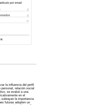
articulo por email
s
cionados
nk
r la influencia del perfil
 personal, relación social
tivo, se evaluó a una
ficativamente en el
s subrayan la importancia
nes futuras adopten un