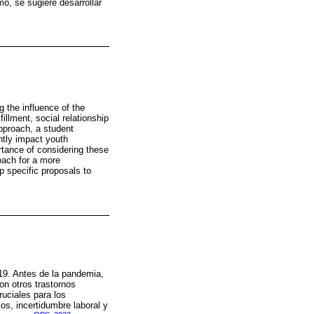
o, se sugiere desarrollar
 the influence of the
illment, social relationship
approach, a student
ntly impact youth
rtance of considering these
oach for a more
 specific proposals to
19. Antes de la pandemia,
n otros trastornos
ruciales para los
s, incertidumbre laboral y