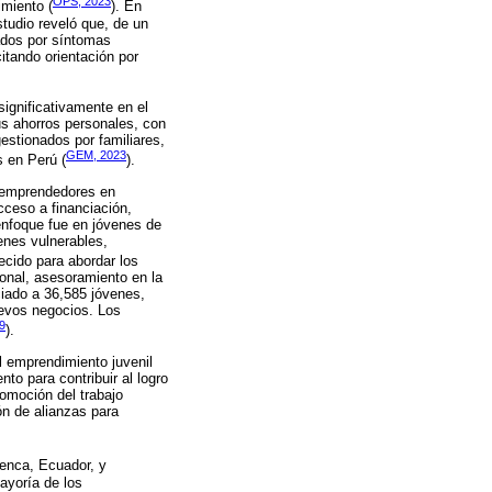
OPS, 2023
imiento (
). En
studio reveló que, de un
ados por síntomas
itando orientación por
significativamente en el
us ahorros personales, con
estionados por familiares,
GEM, 2023
 en Perú (
).
s emprendedores en
cceso a financiación,
enfoque fue en jóvenes de
enes vulnerables,
ecido para abordar los
ional, asesoramiento en la
iado a 36,585 jóvenes,
uevos negocios. Los
9
).
el emprendimiento juvenil
to para contribuir al logro
romoción del trabajo
ón de alianzas para
enca, Ecuador, y
ayoría de los