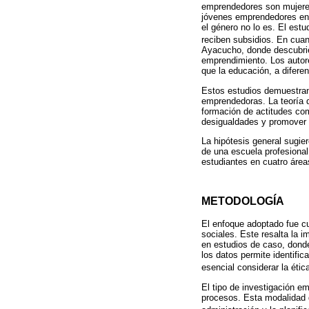
emprendedores son mujeres
jóvenes emprendedores en 
el género no lo es. El est
reciben subsidios. En cua
Ayacucho, donde descubrier
emprendimiento. Los autor
que la educación, a diferen
Estos estudios demuestran 
emprendedoras. La teoría d
formación de actitudes com
desigualdades y promover 
La hipótesis general sugier
de una escuela profesiona
estudiantes en cuatro áreas:
METODOLOGÍA
El enfoque adoptado fue c
sociales. Este resalta la i
en estudios de caso, donde
los datos permite identifi
esencial considerar la étic
El tipo de investigación e
procesos. Esta modalidad d