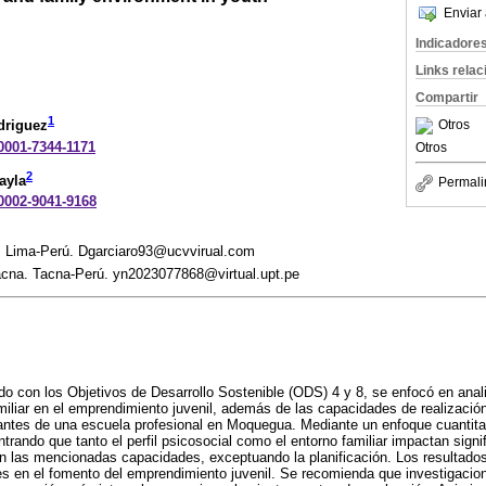
Enviar 
Indicadore
Links rela
Compartir
1
Otros
driguez
-0001-7344-1171
Otros
2
ayla
Permali
-0002-9041-9168
o. Lima-Perú. Dgarciaro93@ucvvirual.com
acna. Tacna-Perú. yn2023077868@virtual.upt.pe
do con los Objetivos de Desarrollo Sostenible (ODS) 4 y 8, se enfocó en analiza
miliar en el emprendimiento juvenil, además de las capacidades de realización
iantes de una escuela profesional en Moquegua. Mediante un enfoque cuantita
ntrando que tanto el perfil psicosocial como el entorno familiar impactan signi
n las mencionadas capacidades, exceptuando la planificación. Los resultado
es en el fomento del emprendimiento juvenil. Se recomienda que investigacio