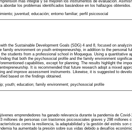
prensión más integral y se mejoren los instrumentos de evaluación. Asimism
a abordar los problemas identificados basándose en los hallazgos obtenidos.
miento; juventud; educación; entorno familiar; perfil psicosocial
 with the Sustainable Development Goals (SDG) 4 and 8, focused on analyzing
e family environment on youth entrepreneurship, in addition to the personal fulf
of the students from a professional school in Moquegua. Using a quantitative 
inding that both the psychosocial profile and the family environment significa
orementioned capabilities, except for planning. The results highlight the impo
 entrepreneurship. It is recommended that future research adopt a mixed appr
ng and improve assessment instruments. Likewise, it is suggested to develop
ified based on the findings obtained.
ip; youth; education; family environment; psychosocial profile
os jóvenes emprendedores ha ganado relevancia durante la pandemia de Covid-
 millones de personas con trastornos psicosociales graves y 298 millones co
cterísticas como la resiliencia, la adaptabilidad y la gestión del estrés son c
ndemia ha aumentado la presión sobre sus vidas debido a desafíos económico