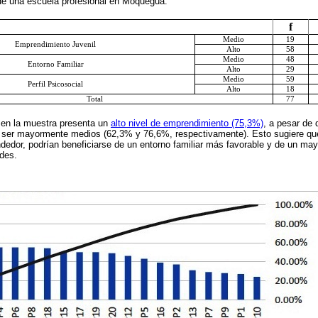
 de una escuela profesional en Moquegua.
f
Medio
19
Emprendimiento Juvenil
Alto
58
Medio
48
Entorno Familiar
Alto
29
Medio
59
Perfil Psicosocial
Alto
18
Total
77
 en la muestra presenta un
alto nivel de emprendimiento (75,3%)
, a pesar de 
n a ser mayormente medios (62,3% y 76,6%, respectivamente). Esto sugiere qu
edor, podrían beneficiarse de un entorno familiar más favorable y de un mayo
ades.