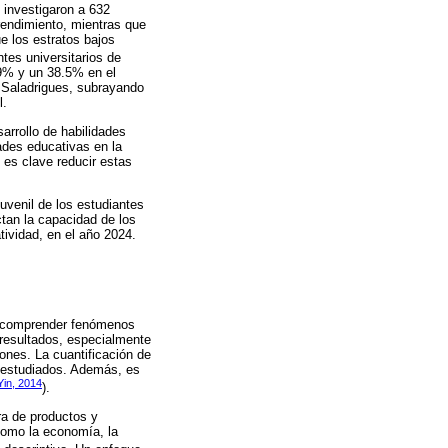
investigaron a 632
rendimiento, mientras que
e los estratos bajos
tes universitarios de
.9% y un 38.5% en el
 Saladrigues, subrayando
l.
arrollo de habilidades
dades educativas en la
 es clave reducir estas
juvenil de los estudiantes
tan la capacidad de los
atividad, en el año 2024.
ra comprender fenómenos
s resultados, especialmente
ones. La cuantificación de
s estudiados. Además, es
Yin, 2014
).
ra de productos y
como la economía, la