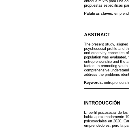
enfoque mixto para una com
propuestas específicas par
Palabras claves:
emprendi
ABSTRACT
The present study, aligned
psychosocial profile and th
and creativity capacities 
population was evaluated, f
entrepreneurship and the af
factors in promoting youth
comprehensive understandi
address the problems ident
Keywords:
entrepreneursh
INTRODUCCIÓN
El perfil psicosocial de l
había aproximadamente 193
psicosociales en 2020. Cara
emprendedores, pero la pa