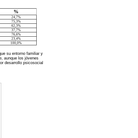
%
24,7%
75,3%
62,3%
37,7%
76,6%
23,4%
100,0%
que su entorno familiar y
e, aunque los jóvenes
r desarrollo psicosocial