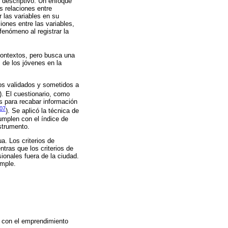
y descriptivo. Un enfoque
s relaciones entre
r las variables en su
iones entre las variables,
fenómeno al registrar la
 contextos, pero busca una
 de los jóvenes en la
ios validados y sometidos a
). El cuestionario, como
s para recabar información
007
). Se aplicó la técnica de
umplen con el índice de
strumento.
. Los criterios de
tras que los criterios de
ionales fuera de la ciudad.
imple.
ia con el emprendimiento