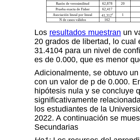
Razón de verosimilitud
62,878
20
Prueba exacta de Fisher
62,417
c
Asociación lineal por lineal
1
41,312
N de casos válidos
162
Los
resultados muestran
un va
20 grados de libertad, lo cual 
31.4104 para un nivel de conf
es de 0.000, que es menor qu
Adicionalmente, se obtuvo un 
con un valor de p de 0.000. E
hipótesis nula y se concluye 
significativamente relacionad
los estudiantes de la Univer
2022. A continuación se muest
Secundarias