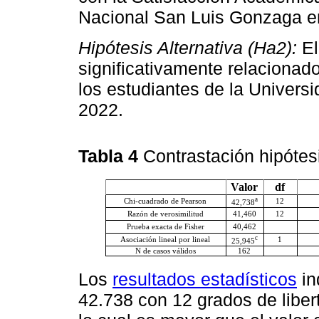
Nacional San Luis Gonzaga e
Hipótesis Alternativa (Ha2):
El
significativamente relacionad
los estudiantes de la Univer
2022.
Tabla 4
Contrastación hipótes
Valor
df
a
Chi-cuadrado de Pearson
12
42,738
Razón de verosimilitud
41,460
12
Prueba exacta de Fisher
40,462
c
Asociación lineal por lineal
1
25,945
N de casos válidos
162
Los
resultados estadísticos
in
42.738 con 12 grados de liber