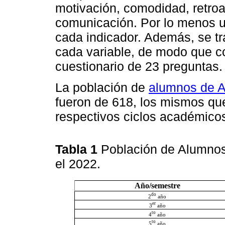
motivación, comodidad, retroa
comunicación. Por lo menos u
cada indicador. Además, se tra
cada variable, de modo que c
cuestionario de 23 preguntas.
La población de
alumnos de A
fueron de 618, los mismos qu
respectivos ciclos académico
Tabla 1
Población de Alumnos
el 2022.
Año/semestre
do
2
año
er
3
año
to
4
año
to
5
año