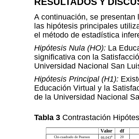
RESULTADOS Y DISCU
A continuación, se presentan 
las hipótesis principales util
el método de estadística infer
Hipótesis Nula (HO):
La Educac
significativa con la Satisfacc
Universidad Nacional San Lu
Hipótesis Principal (H1):
Existe
Educación Virtual y la Satisf
de la Universidad Nacional S
Tabla 3
Contrastación Hipótes
Valor
df
a
Chi-cuadrado de Pearson
20
66,043