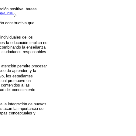
ción positiva, tareas
apia, 2016
).
ión constructiva que
individuales de los
ues la educación implica no
a, combinando la enseñanza
 de ciudadanos responsables
 atención permite procesar
seo de aprender; y la
ivo, los estudiantes
 cual promueve un
s contenidos a las
dad del conocimiento
za la integración de nuevos
stacan la importancia de
mapas conceptuales y