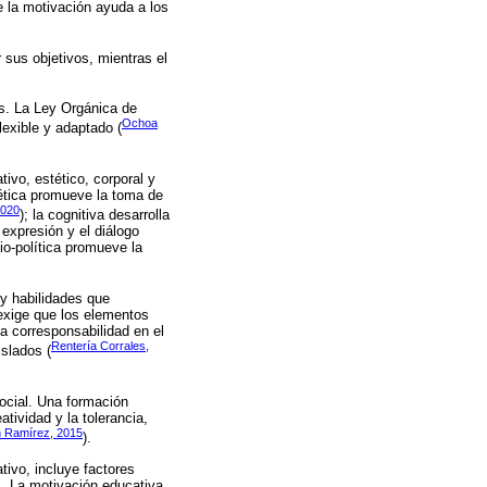
 la motivación ayuda a los
 sus objetivos, mientras el
os. La Ley Orgánica de
Ochoa
lexible y adaptado (
tivo, estético, corporal y
ética promueve la toma de
2020
); la cognitiva desarrolla
 expresión y el diálogo
cio-política promueve la
 y habilidades que
exige que los elementos
a corresponsabilidad en el
Rentería Corrales,
islados (
ocial. Una formación
tividad y la tolerancia,
 Ramírez, 2015
).
ivo, incluye factores
s. La motivación educativa