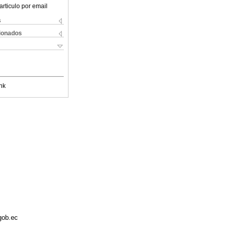
articulo por email
s
cionados
nk
gob.ec