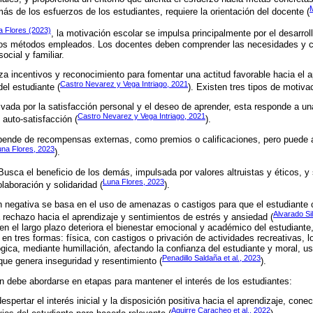
M
ás de los esfuerzos de los estudiantes, requiere la orientación del docente (
a Flores (2023)
, la motivación escolar se impulsa principalmente por el desarroll
y los métodos empleados. Los docentes deben comprender las necesidades y 
ocial y familiar.
liza incentivos y reconocimiento para fomentar una actitud favorable hacia el 
Castro Nevarez y Vega Intriago, 2021
el estudiante (
). Existen tres tipos de motiva
vada por la satisfacción personal y el deseo de aprender, esta responde a un
Castro Nevarez y Vega Intriago, 2021
 auto-satisfacción (
).
ende de recompensas externas, como premios o calificaciones, pero puede a
una Flores, 2023
).
usca el beneficio de los demás, impulsada por valores altruistas y éticos, y
Luna Flores, 2023
laboración y solidaridad (
).
ón negativa se basa en el uso de amenazas o castigos para que el estudiant
Alvarado Si
rechazo hacia el aprendizaje y sentimientos de estrés y ansiedad (
, en el largo plazo deteriora el bienestar emocional y académico del estudiant
 en tres formas: física, con castigos o privación de actividades recreativas, 
ógica, mediante humillación, afectando la confianza del estudiante y moral,
Penadillo Saldaña et al., 2023
 que genera inseguridad y resentimiento (
).
 debe abordarse en etapas para mantener el interés de los estudiantes:
spertar el interés inicial y la disposición positiva hacia el aprendizaje, con
Aguirre Caracheo et al., 2022