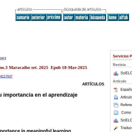
Servicios 
0063
Revista
 no.3 Maracaibo set. 2025 Epub 18-Mar-2025
SciELO
.14217937
Articulo
ARTÍCULOS
Españo
u importancia en el aprendizaje
Articu
Referen
Como c
SciELO
Traduc
mportance in meaningful learning