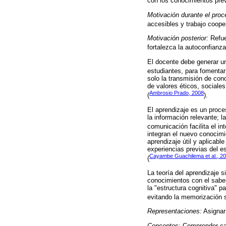
con los conocimientos prev
Motivación durante el proc
accesibles y trabajo cooper
Motivación posterior:
Refue
fortalezca la autoconfianza
El docente debe generar un
estudiantes, para fomentar
solo la transmisión de con
de valores éticos, sociales
Ambrosio Prado, 2008
(
).
El aprendizaje es un proc
la información relevante; 
comunicación facilita el in
integran el nuevo conocimi
aprendizaje útil y aplicable
experiencias previas del e
Cayambe Guachilema et al., 2
(
La teoría del aprendizaje s
conocimientos con el sabe
la "estructura cognitiva" 
evitando la memorización su
Representaciones:
Asignar
Conceptos:
Comprender cat