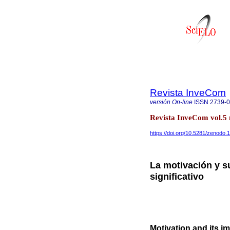
Revista InveCom
versión On-line
ISSN
2739-
Revista InveCom vol.5
https://doi.org/10.5281/zenodo
La motivación y s
significativo
Motivation and its i