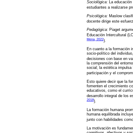
Sociológica:
La educación p
estudiantes a realizarse p
Psicológica:
Maslow clasifi
docente dirige este esfuer
Pedagógica:
Piaget argumen
Educación Intercultural (LO
Mena, 2022
).
En cuanto a la formación in
socio-político del indivi
decisiones con base en val
la comprensión del entorno,
social; la estética impulsa 
participación y el comprom
Esto quiere decir que la fo
fomenten el crecimiento c
educativos, como el curríc
desarrollo integral de los 
2018
).
La formación humana promu
humana equilibrada incluye 
junto con habilidades como 
La motivación es fundament
cognitivos, afectivos y so