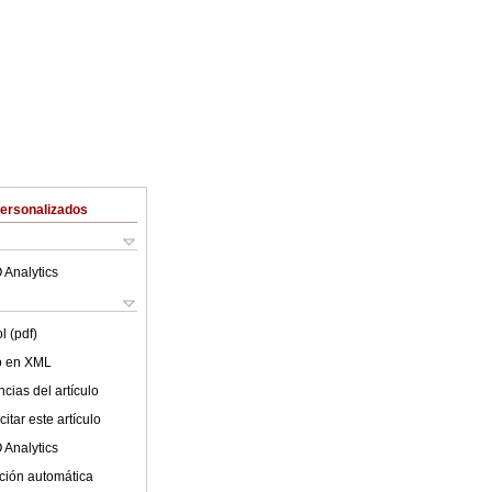
Personalizados
 Analytics
l (pdf)
lo en XML
cias del artículo
itar este artículo
 Analytics
ción automática