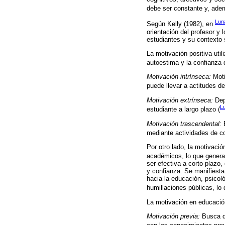
debe ser constante y, adem
Lun
Según Kelly (1982), en
orientación del profesor 
estudiantes y su contexto s
La motivación positiva uti
autoestima y la confianza d
Motivación intrínseca:
Moti
puede llevar a actitudes de
Motivación extrínseca:
Dep
L
estudiante a largo plazo (
Motivación trascendental:
B
mediante actividades de co
Por otro lado, la motivaci
académicos, lo que genera 
ser efectiva a corto plazo
y confianza. Se manifiesta
hacia la educación, psicol
humillaciones públicas, lo
La motivación en educación
Motivación previa:
Busca de