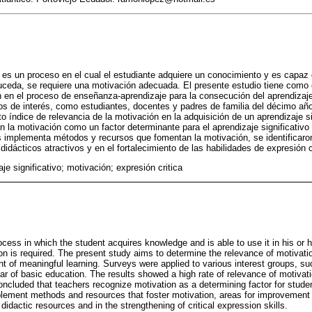
vo es un proceso en el cual el estudiante adquiere un conocimiento y es capaz
uceda, se requiere una motivación adecuada. El presente estudio tiene como o
n en el proceso de enseñanza-aprendizaje para la consecución del aprendizaje 
os de interés, como estudiantes, docentes y padres de familia del décimo añ
o índice de relevancia de la motivación en la adquisición de un aprendizaje s
 la motivación como un factor determinante para el aprendizaje significativo 
 implementa métodos y recursos que fomentan la motivación, se identificaro
idácticos atractivos y en el fortalecimiento de las habilidades de expresión c
je significativo; motivación; expresión critica
cess in which the student acquires knowledge and is able to use it in his or her
n is required. The present study aims to determine the relevance of motivatio
t of meaningful learning. Surveys were applied to various interest groups, s
ar of basic education. The results showed a high rate of relevance of motivatio
concluded that teachers recognize motivation as a determining factor for stude
ement methods and resources that foster motivation, areas for improvement w
 didactic resources and in the strengthening of critical expression skills.