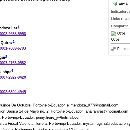
Enviar 
Indicadore
Links rela
Compartir
1
ndoza Laz
Otros
-0002-9538-5956
Otros
2
 Quiroz
-0001-7069-6793
Permali
3
gui
-0003-2763-0582
4
uishpe
-0007-2927-942X
-0002-6804-4945
Quince De Octubre. Portoviejo-Ecuador. elimendoza1977@hotmail.com
ión Básica 24 de Mayo no. 2. Portoviejo-Ecuador. jahairarivas@hotmail.com
 Portoviejo-Ecuador. jenny.freire_j@hotmail.com
ica Fiscal Valencia Herrera. Portoviejo-Ecuador. myriam.ugsha@educacion.
Atlántico. Portoviejo-Ecuador. ramonlopez@hotmail.es