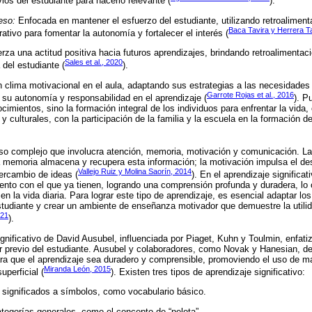
ios del estudiante para hacerlo relevante (
).
eso:
Enfocada en mantener el esfuerzo del estudiante, utilizando retroalimenta
Baca Tavira y Herrera T
ativo para fomentar la autonomía y fortalecer el interés (
rza una actitud positiva hacia futuros aprendizajes, brindando retroalimentac
Sales et al., 2020
 del estudiante (
).
 clima motivacional en el aula, adaptando sus estrategias a las necesidades 
Garrote Rojas et al., 2016
 su autonomía y responsabilidad en el aprendizaje (
). P
ocimientos, sino la formación integral de los individuos para enfrentar la vid
 y culturales, con la participación de la familia y la escuela en la formación
eso complejo que involucra atención, memoria, motivación y comunicación. La
la memoria almacena y recupera esta información; la motivación impulsa el de
Vallejo Ruiz y Molina Saorín, 2014
tercambio de ideas (
). En el aprendizaje significat
ento con el que ya tienen, logrando una comprensión profunda y duradera, lo
 en la vida diaria. Para lograr este tipo de aprendizaje, es esencial adaptar lo
studiante y crear un ambiente de enseñanza motivador que demuestre la utili
021
).
ignificativo de David Ausubel, influenciada por Piaget, Kuhn y Toulmin, enfati
r previo del estudiante. Ausubel y colaboradores, como Novak y Hanesian, de
para que el aprendizaje sea duradero y comprensible, promoviendo el uso de 
Miranda León, 2015
perficial (
). Existen tres tipos de aprendizaje significativo:
 significados a símbolos, como vocabulario básico.
egorías generales, como el concepto de “pelota”.