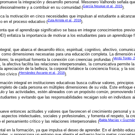
romueve la integración y desarrollo personal. Mesonero Valhondo señala que
García Neuque et al., 2015
rofesionalmente y a contribuir en su comunidad (
).
ca la motivación en cinco necesidades que impulsan al estudiante a alcanzar
Zuta Arriola et al., 2018
zo en el proceso educativo (
).
ta que el aprendizaje significativo se basa en integrar conocimientos previ
EI) enfatiza la importancia de motivar a los estudiantes para un aprendizaje f
tegral, que abarca el desarrollo ético, espiritual, cognitivo, afectivo, comunica
duo, como dimensiones necesarias para una educación completa. La dimensión 
Verdú Tonito, 
ores; la espiritual fomenta la conexión con creencias profundas (
 la afectiva facilita las relaciones interpersonales, la comunicativa permite la
la apreciación de la belleza; la corporal fortalece la conciencia física; y la so
Hernández Ascanio et al., 2016
iso cívico (
).
rmación integral en instituciones educativas busca cultivar valores, principios
ompleto de cada persona en múltiples dimensiones de su vida. Este enfoque 
ulo y las actividades, estén alineados con un propósito común, promoviendo l
estudiantes y evitando que las responsabilidades recaigan solo en individuos a
eve entonces actitudes y valores que favorecen el crecimiento personal y s
aspectos intelectuales, sociales y profesionales, y fomenta el respeto, la crea
Balda Macías y Guzmán
el pensamiento crítico y las relaciones interpersonales (
al en la formación, ya que impulsa el deseo de aprender. En el ámbito educat
ciales, y proporciona un entorno que alienta el esfuerzo hacia metas concreta