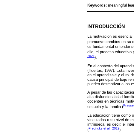
Keywords:
meaningful lear
INTRODUCCIÓN
La motivación es esencial 
promueve cambios en su de
es fundamental entender su
ella, el proceso educativo 
2021
).
En el contexto del aprendiz
(Huertas, 1997). Esta inve
en el aprendizaje y el rol 
causa principal de bajo re
pueden desmotivar a los es
A pesar de las capacitacio
alta disfuncionalidad fami
docentes en técnicas motiv
Krause
escuela y la familia (
La educación tiene como ob
vinculadas a su nivel de m
intrínseca, es decir, el in
Fredricks et al., 2019
(
).