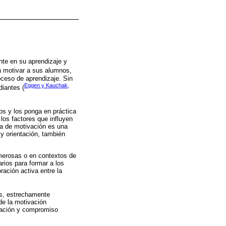
nte en su aprendizaje y
a motivar a sus alumnos,
oceso de aprendizaje. Sin
Eggen y Kauchak,
diantes (
tos y los ponga en práctica
los factores que influyen
lta de motivación es una
 y orientación, también
umerosas o en contextos de
rios para formar a los
ación activa entre la
tes, estrechamente
de la motivación
pación y compromiso