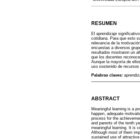
RESUMEN
El aprendizaje significati
cotidiana. Para que esto s
relevancia de la motivació
encuestas a diversos grup
resultados mostraron un alt
que los docentes reconocen
Aunque la mayoría de ellos
uso sostenido de recursos d
Palabras claves:
aprendiza
ABSTRACT
Meaningful learning is a pro
happen, adequate motivatio
process for the achievemen
and parents of the tenth ye
meaningful learning. It is 
Although most of them impl
sustained use of attractive