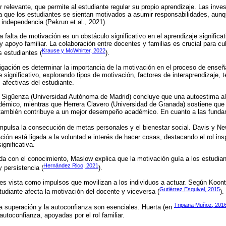
 relevante, que permite al estudiante regular su propio aprendizaje. Las inve
a que los estudiantes se sientan motivados a asumir responsabilidades, aunq
 independencia (Pekrun et al., 2021).
a falta de motivación es un obstáculo significativo en el aprendizaje signific
y apoyo familiar. La colaboración entre docentes y familias es crucial para cult
Krause y McWhirter, 2022
s estudiantes (
).
tigación es determinar la importancia de la motivación en el proceso de ense
e significativo, explorando tipos de motivación, factores de interaprendizaje,
s afectivas del estudiante.
 Sigüenza (Universidad Autónoma de Madrid) concluye que una autoestima alt
émico, mientras que Herrera Clavero (Universidad de Granada) sostiene que u
también contribuye a un mejor desempeño académico. En cuanto a las funda
mpulsa la consecución de metas personales y el bienestar social. Davis y Ne
ción está ligada a la voluntad e interés de hacer cosas, destacando el rol ins
gnificativa.
a con el conocimiento, Maslow explica que la motivación guía a los estudia
Hernández Rico, 2021
 persistencia (
).
s vista como impulsos que movilizan a los individuos a actuar. Según Koont
Gutiérrez Esquivel, 2015
tudiante afecta la motivación del docente y viceversa (
).
Tripiana Muñoz, 201
 superación y la autoconfianza son esenciales. Huerta (en
utoconfianza, apoyadas por el rol familiar.