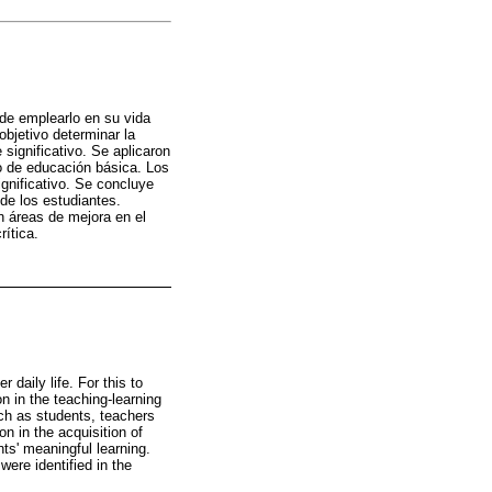
 de emplearlo en su vida
bjetivo determinar la
significativo. Se aplicaron
o de educación básica. Los
ignificativo. Se concluye
de los estudiantes.
n áreas de mejora en el
rítica.
 daily life. For this to
n in the teaching-learning
uch as students, teachers
n in the acquisition of
nts' meaningful learning.
ere identified in the