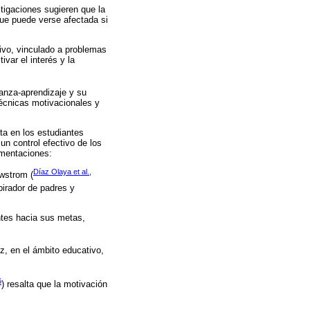
stigaciones sugieren que la
ue puede verse afectada si
ativo, vinculado a problemas
ivar el interés y la
ñanza-aprendizaje y su
 técnicas motivacionales y
a en los estudiantes
n control efectivo de los
mentaciones:
Díaz Olaya et al.,
wstrom (
pirador de padres y
ntes hacia sus metas,
z, en el ámbito educativo,
6
) resalta que la motivación