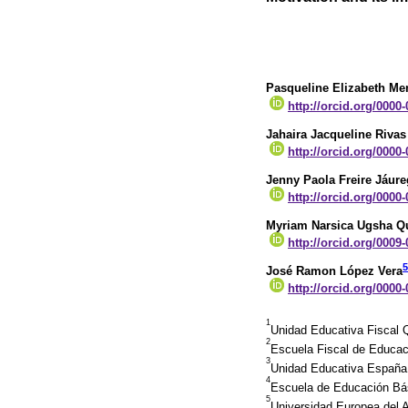
Pasqueline Elizabeth Me
http://orcid.org/0000
Jahaira Jacqueline Rivas
http://orcid.org/0000
Jenny Paola Freire Jáure
http://orcid.org/0000
Myriam Narsica Ugsha Q
http://orcid.org/0009
5
José Ramon López Vera
http://orcid.org/0000
1
Unidad Educativa Fiscal 
2
Escuela Fiscal de Educac
3
Unidad Educativa España.
4
Escuela de Educación Bás
5
Universidad Europea del 