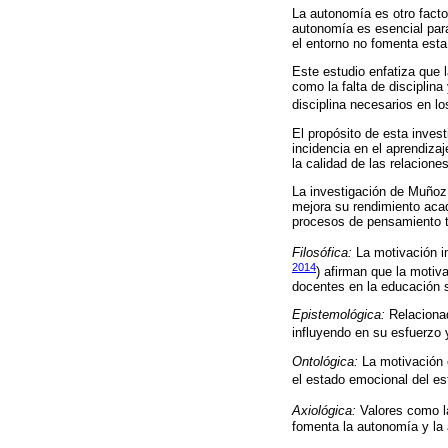
La autonomía es otro factor
autonomía es esencial par
el entorno no fomenta esta
Este estudio enfatiza que l
como la falta de disciplina 
disciplina necesarios en lo
El propósito de esta inves
incidencia en el aprendizaj
la calidad de las relacione
La investigación de Muñoz
mejora su rendimiento acad
procesos de pensamiento 
Filosófica:
La motivación i
2014
) afirman que la motiva
docentes en la educación si
Epistemológica:
Relacionad
influyendo en su esfuerzo y
Ontológica:
La motivación e
el estado emocional del es
Axiológica:
Valores como la
fomenta la autonomía y la a