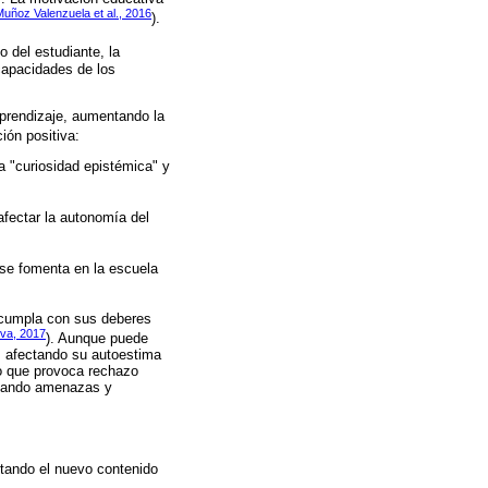
uñoz Valenzuela et al., 2016
).
o del estudiante, la
capacidades de los
aprendizaje, aumentando la
ción positiva:
a "curiosidad epistémica" y
fectar la autonomía del
 se fomenta en la escuela
e cumpla con sus deberes
lva, 2017
). Aunque puede
e, afectando su autoestima
lo que provoca rechazo
 usando amenazas y
ectando el nuevo contenido