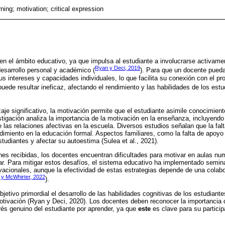
ning; motivation; critical expression
en el ámbito educativo, ya que impulsa al estudiante a involucrarse activame
Ryan y Deci, 2019
sarrollo personal y académico (
). Para que un docente pued
s intereses y capacidades individuales, lo que facilita su conexión con el pr
puede resultar ineficaz, afectando el rendimiento y las habilidades de los estu
aje significativo, la motivación permite que el estudiante asimile conocimien
stigación analiza la importancia de la motivación en la enseñanza, incluyendo 
de las relaciones afectivas en la escuela. Diversos estudios señalan que la fa
ndimiento en la educación formal. Aspectos familiares, como la falta de apoyo
tudiantes y afectar su autoestima (Sulea et al., 2021).
nes recibidas, los docentes encuentran dificultades para motivar en aulas n
liar. Para mitigar estos desafíos, el sistema educativo ha implementado semina
acionales, aunque la efectividad de estas estrategias depende de una colabor
 y McWhirter, 2022
).
jetivo primordial el desarrollo de las habilidades cognitivas de los estudian
otivación (Ryan y Deci, 2020). Los docentes deben reconocer la importancia 
terés genuino del estudiante por aprender, ya que
este
es clave para su partici