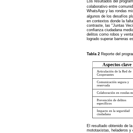
Los resultados del progra
colaborativo entre comunid
WhatsApp y las rondas mixt
algunos de los desafíos p
en contextos donde la falt
contraste, las "Juntas Vec
confianza ciudadana median
delitos como robos y venta
logrado superar barreras e
Tabla 2
Reporte del progr
Aspectos clave
Articulación de la Red de
Cooperantes
Comunicación segura y
reservada
Colaboración en rondas m
Prevención de delitos
específicos
Impacto en la seguridad
ciudadana
El resultado obtenido de l
mototaxistas, heladeros y 