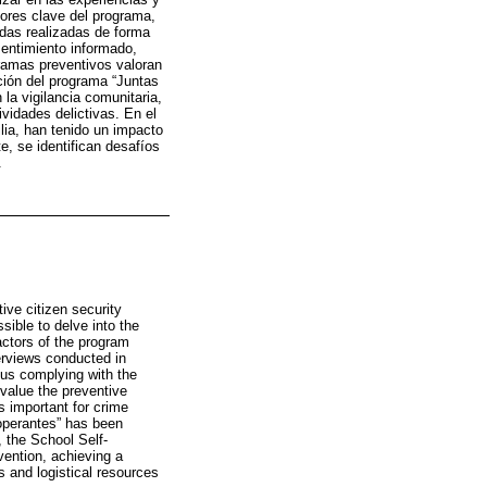
tores clave del programa,
adas realizadas de forma
sentimiento informado,
gramas preventivos valoran
ión del programa “Juntas
la vigilancia comunitaria,
vidades delictivas. En el
lia, han tenido un impacto
e, se identifican desafíos
.
ive citizen security
sible to delve into the
actors of the program
terviews conducted in
thus complying with the
 value the preventive
s important for crime
ooperantes” has been
, the School Self-
vention, achieving a
s and logistical resources