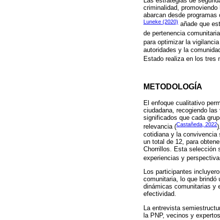
Las estrategias de segurid
criminalidad, promoviendo 
abarcan desde programas de
Luneke (2020)
añade que esta
de pertenencia comunitari
para optimizar la vigilanci
autoridades y la comunidad
Estado realiza en los tres n
METODOLOGÍA
El enfoque cualitativo per
ciudadana, recogiendo las 
significados que cada grup
Castañeda, 2022
relevancia (
cotidiana y la convivencia
un total de 12, para obten
Chorrillos. Esta selección
experiencias y perspectiva
Los participantes incluyer
comunitaria, lo que brindó 
dinámicas comunitarias y e
efectividad.
La entrevista semiestructu
la PNP, vecinos y experto