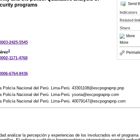
Send th
ecurity programs
Indicators
Related lin
Share
More
-0003-2425-5545
More
2
Pérez
Permali
-0002-1171-4768
-0006-6764-8436
a Policía Nacional del Perú. Lima-Perú. 43301108@escpograpnp.pnp
a Policía Nacional del Perú. Lima-Perú. ysoria@escpograpnp.com
a Policía Nacional del Perú. Lima-Perú. 40079147@escpograpnp.com
idad analizar la percepción y experiencias de los involucrados en el programa
horrillos. El enfoque cualitativo fenomenológico-interpretativo permitió profun