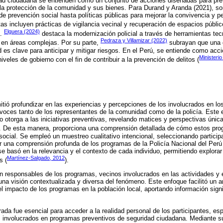
ad ciudadana se entienden como un conjunto de acciones diseñadas para preve
la protección de la comunidad y sus bienes. Para Durand y Aranda (2021), s
 prevención social hasta políticas públicas para mejorar la convivencia y p
s incluyen prácticas de vigilancia vecinal y recuperación de espacios público
Elguera (2024)
a.
destaca la modernización policial a través de herramientas te
Pedraza y Villamizar (2022)
a en áreas complejas. Por su parte,
subrayan que una g
 es clave para anticipar y mitigar riesgos. En el Perú, se entiende como acci
Ministerio
iveles de gobierno con el fin de contribuir a la prevención de delitos (
mitió profundizar en las experiencias y percepciones de los involucrados en l
voces tanto de los representantes de la comunidad como de la policía. Este 
o otorga a las iniciativas preventivas, revelando matices y perspectivas únic
). De esta manera, proporciona una comprensión detallada de cómo estos pro
 social. Se empleó un muestreo cualitativo intencional, seleccionando partic
er una comprensión profunda de los programas de la Policía Nacional del Perú 
 se basó en la relevancia y el contexto de cada individuo, permitiendo explora
Martínez-Salgado, 2012
s (
).
on responsables de los programas, vecinos involucrados en las actividades y
una visión contextualizada y diversa del fenómeno. Este enfoque facilitó un an
l impacto de los programas en la población local, aportando información signi
rada fue esencial para acceder a la realidad personal de los participantes, es
s involucrados en programas preventivos de seguridad ciudadana. Mediante su