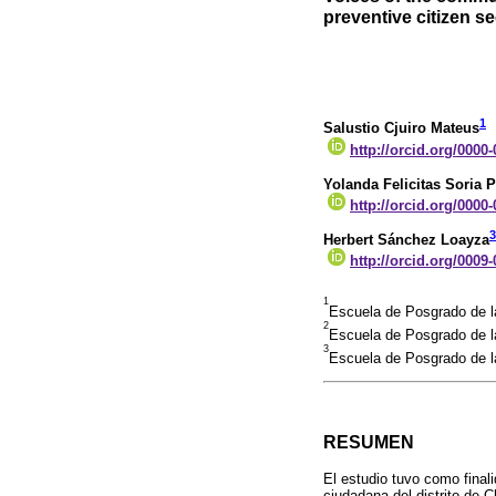
preventive citizen s
1
Salustio Cjuiro Mateus
http://orcid.org/0000
Yolanda Felicitas Soria 
http://orcid.org/0000
3
Herbert Sánchez Loayza
http://orcid.org/0009
1
Escuela de Posgrado de l
2
Escuela de Posgrado de l
3
Escuela de Posgrado de l
RESUMEN
El estudio tuvo como final
ciudadana del distrito de C