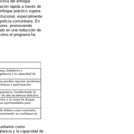
ectiva del enfoque
cación rápida a través de
enfoque práctico supera
stitucional, especialmente
policía comunitaria. En
adores, promoviendo
tado en una reducción de
 cómo el programa ha
tas, heladeros y
igilancia y la capacidad de
s pueden reportar incidentes
fianza y participación
ganismos, fortaleciendo la
 de alta incidencia delictiva.
robo y la venta de drogas.
las oportunidades para
de delitos como extorsión,
 aumentando su confianza en
unitarios como
ilancia y la capacidad de