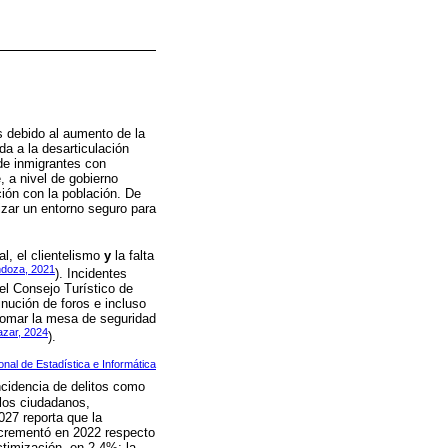
s debido al aumento de la
da a la desarticulación
de inmigrantes con
 a nivel de gobierno
ción con la población. De
izar un entorno seguro para
l, el clientelismo
y
la falta
doza, 2021
). Incidentes
el Consejo Turístico de
inución de foros e incluso
etomar la mesa de seguridad
azar, 2024
).
ional de Estadística e Informática
ncidencia de delitos como
 los ciudadanos,
027 reporta que la
ncrementó en 2022 respecto
ctimización, en 2.4%; la