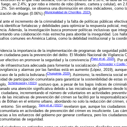
e fuego, en 2.4%;
y
por robo e intento de robo (dinero, cartera y celular), en 2
.2%. Sin embargo, se observa una disminución en otros indicadores, como la 
Municipalidad de Chorrillos, 2023
ización de drogas (0.06%) (
).
 ante el incremento de la criminalidad y la falta de políticas públicas efectiva
rá identificar fortalezas y debilidades para optimizar la respuesta policial, me
encia. Además, la investigación busca promover políticas inclusivas que integ
ntando una colaboración más estrecha para abordar la inseguridad. Los hall
safíos comunes en América Latina, como la debilidad institucional y la coordi
videncia la importancia de la implementación de programas de seguridad públ
ión ciudadana para la prevención del delito. El Modelo Nacional de Vigilancia
Paez et al., 2020
r efectivo en promover la seguridad y la convivencia (
). Por o
Schroeder y Coello-
de infraestructura adecuada para fomentar la socialización (
eovigilancia y alarmas por las familias está en aumento (López, 2019), aunque
Chuquimia, 2020
aso de la policía boliviana (
). Asimismo, la resiliencia social
idad de participación comunitaria para garantizar la sostenibilidad de estas 
Schimkowsky (2021)
mplo,
sostuvo que, a pesar de los bajos índices de criminal
anado una atención significativa debido a las iniciativas del gobierno desde 
ón ciudadana, incrementando el número de voluntarios en actividades prevent
n de las iniciativas de prevención del crimen se facilitó por la responsabilizac
s de Bōhan en el entorno urbano, abordando no solo la reducción del crimen, 
Yang et al. (2021)
l entorno. Sin embargo,
revelaron que, aunque los ciudadanos p
n comunitaria en actividades de prevención del crimen es insuficiente. Las cám
ias a los esfuerzos del gobierno por generar confianza, pero los ciudadano
 comunitarias de seguridad.