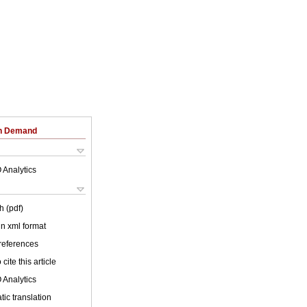
on Demand
 Analytics
h (pdf)
 in xml format
 references
cite this article
 Analytics
ic translation