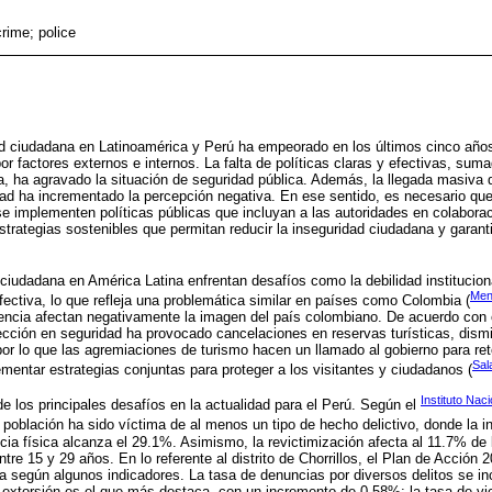
crime; police
ad ciudadana en Latinoamérica y Perú ha empeorado en los últimos cinco año
por factores externos e internos. La falta de políticas claras y efectivas, suma
a, ha agravado la situación de seguridad pública. Además, la llegada masiva 
ad ha incrementado la percepción negativa. En ese sentido, es necesario que,
 se implementen políticas públicas que incluyan a las autoridades en colabora
trategias sostenibles que permitan reducir la inseguridad ciudadana y garant
 ciudadana en América Latina enfrentan desafíos como la debilidad instituciona
Men
efectiva, lo que refleja una problemática similar en países como Colombia (
encia afectan negativamente la imagen del país colombiano. De acuerdo con 
otección en seguridad ha provocado cancelaciones en reservas turísticas, dism
s, por lo que las agremiaciones de turismo hacen un llamado al gobierno para r
Sal
mentar estrategias conjuntas para proteger a los visitantes y ciudadanos (
Instituto Nac
e los principales desafíos en la actualidad para el Perú. Según el
a población ha sido víctima de al menos un tipo de hecho delictivo, donde la i
ncia física alcanza el 29.1%. Asimismo, la revictimización afecta al 11.7% de
re 15 y 29 años. En lo referente al distrito de Chorrillos, el Plan de Acción 2
a según algunos indicadores. La tasa de denuncias por diversos delitos se i
 de extorsión es el que más destaca, con un incremento de 0.58%; la tasa de vi