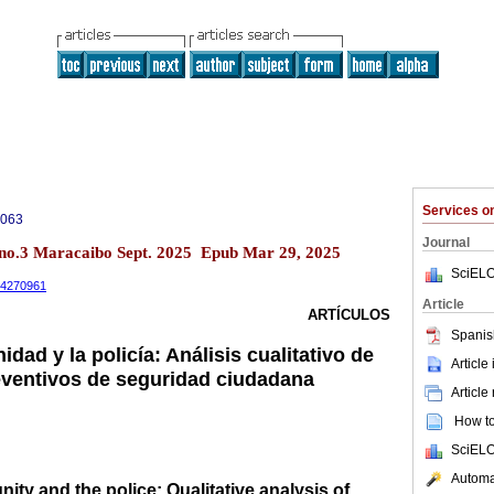
Services 
0063
Journal
 no.3 Maracaibo Sept. 2025 Epub Mar 29, 2025
SciELO
.14270961
Article
ARTÍCULOS
Spanis
dad y la policía: Análisis cualitativo de
Article
eventivos de seguridad ciudadana
Article
How to 
SciELO
Automat
ity and the police: Qualitative analysis of