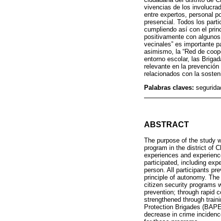
vivencias de los involucra
entre expertos, personal p
presencial. Todos los part
cumpliendo así con el prin
positivamente con algunos
vecinales” es importante p
asimismo, la “Red de coope
entorno escolar, las Briga
relevante en la prevención 
relacionados con la sosteni
Palabras claves:
segurida
ABSTRACT
The purpose of the study w
program in the district of 
experiences and experience
participated, including exp
person. All participants pr
principle of autonomy. The 
citizen security programs 
prevention; through rapid 
strengthened through traini
Protection Brigades (BAPES
decrease in crime incidence