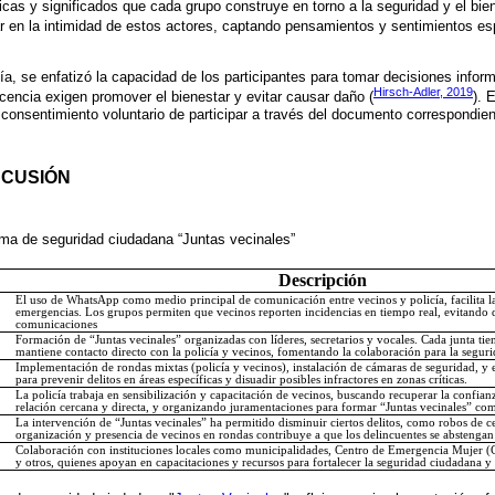
icas y significados que cada grupo construye en torno a la seguridad y el bie
ar en la intimidad de estos actores, captando pensamientos y sentimientos es
ía, se enfatizó la capacidad de los participantes para tomar decisiones infor
Hirsch-Adler, 2019
icencia exigen promover el bienestar y evitar causar daño (
). 
 consentimiento voluntario de participar a través del documento correspondien
SCUSIÓN
ama de seguridad ciudadana “Juntas vecinales”
Descripción
El uso de WhatsApp como medio principal de comunicación entre vecinos y policía, facilita la
emergencias. Los grupos permiten que vecinos reporten incidencias en tiempo real, evitando 
comunicaciones
Formación de “Juntas vecinales” organizadas con líderes, secretarios y vocales. Cada junta ti
mantiene contacto directo con la policía y vecinos, fomentando la colaboración para la segur
Implementación de rondas mixtas (policía y vecinos), instalación de cámaras de seguridad, y 
para prevenir delitos en áreas específicas y disuadir posibles infractores en zonas críticas.
La policía trabaja en sensibilización y capacitación de vecinos, buscando recuperar la confi
relación cercana y directa, y organizando juramentaciones para formar “Juntas vecinales” co
La intervención de “Juntas vecinales” ha permitido disminuir ciertos delitos, como robos de c
organización y presencia de vecinos en rondas contribuye a que los delincuentes se abstengan
Colaboración con instituciones locales como municipalidades, Centro de Emergencia Mujer (
y otros, quienes apoyan en capacitaciones y recursos para fortalecer la seguridad ciudadana y r