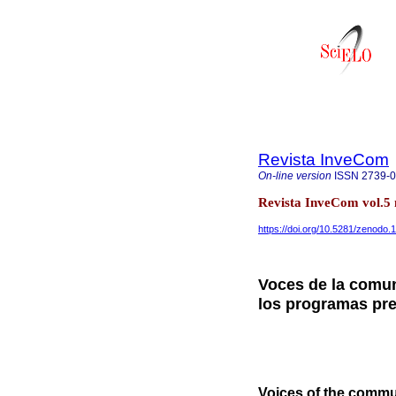
Revista InveCom
On-line version
ISSN
2739-
Revista InveCom vol.5
https://doi.org/10.5281/zenodo
Voces de la comuni
los programas pr
Voices of the commun