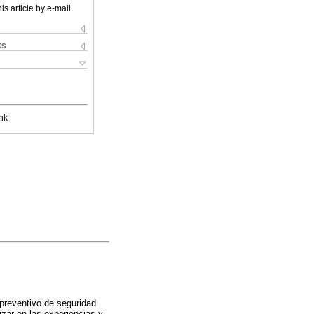
is article by e-mail
ks
nk
 preventivo de seguridad
dizar en las experiencias y