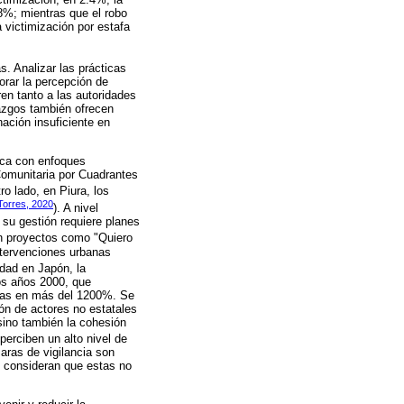
.8%; mientras que el robo
victimización por estafa
s. Analizar las prácticas
jorar la percepción de
ren tanto a las autoridades
azgos también ofrecen
nación insuficiente en
ica con enfoques
 Comunitaria por Cuadrantes
tro lado, en Piura, los
Torres, 2020
). A nivel
 su gestión requiere planes
 en proyectos como "Quiero
intervenciones urbanas
idad en Japón, la
los años 2000, que
ivas en más del 1200%. Se
ión de actores no estatales
sino también la cohesión
erciben un alto nivel de
aras de vigilancia son
s consideran que estas no