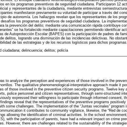
dos en los programas preventivos de seguridad ciudadana. Participaron 12 ac
olicial y representantes de la ciudadanía, mediante entrevistas semiestructur
icipantes manifestaron previamente su voluntad de participar a través del con
cipio de autonomía. Los hallazgos revelan que los representantes de los pro
 desafíos los programas preventivos de seguridad ciudadana. La implementac
ara la prevención del delito; mediante una comunicación rápida contribuye con 
rantes” se ha fortalecido mediante capacitaciones permitiendo identificar acti
das de Autoprotección Escolar (BAPES) con la participación de padres de fami
de delitos, logrando una disminución de las incidencias delictivas. No obstant
bilidad de las estrategias y de los recursos logísticos para dichos programas
d ciudadana; delincuencia; delitos; policía
as to analyze the perception and experiences of those involved in the prevent
Chorrillos. The qualitative phenomenological-interpretative approach made it pos
s of those involved in the preventive citizen security programs. Twelve key 
erts, police personnel and citizen representatives, through semi-structured in
eviously expressed their willingness to participate through informed consent, 
findings reveal that the representatives of the preventive programs positively
with some challenges. The implementation of the “Juntas vecinales” program i
communication it contributes to community vigilance, likewise, the “Red de c
ngs allowing the identification of criminal activities. In the school environment
), with the participation of parents, have had a relevant impact on crime pre
s. However, there are challenges related to the sustainability of the strategie