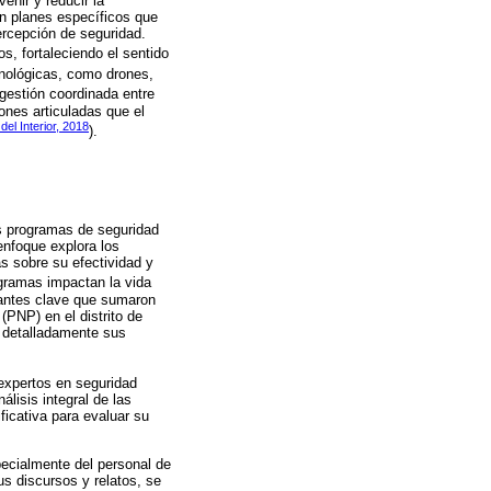
nir y reducir la
on planes específicos que
ercepción de seguridad.
s, fortaleciendo el sentido
cnológicas, como drones,
estión coordinada entre
ones articuladas que el
 del Interior, 2018
).
os programas de seguridad
enfoque explora los
as sobre su efectividad y
gramas impactan la vida
ipantes clave que sumaron
(PNP) en el distrito de
r detalladamente sus
 expertos en seguridad
álisis integral de las
ficativa para evaluar su
pecialmente del personal de
s discursos y relatos, se