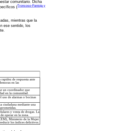
nestar comunitario. Dicha
Troncoso-Pantoja y
pecíficos (
madas, mientras que la
En ese sentido, los
te.
 rapidez de respuesta ante
demoras en las
ene un coordinador que
idad en la comunidad.
el uso de alarmas o bocinas
anza ciudadana mediante una
mprometidas.
elulares y venta de drogas. La
 de operar en la zona.
CEM), Ministerio de la Mujer
educir los índices delictivos.