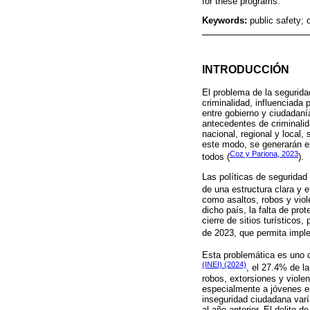
for these programs.
Keywords:
public safety; 
INTRODUCCIÓN
El problema de la segurid
criminalidad, influenciada 
entre gobierno y ciudadaní
antecedentes de criminalid
nacional, regional y local,
este modo, se generarán es
Coz y Pariona, 2023
todos (
).
Las políticas de seguridad
de una estructura clara y 
como asaltos, robos y viol
dicho país, la falta de pr
cierre de sitios turístico
de 2023, que permita imple
Esta problemática es uno d
(INEI) (2024)
, el 27.4% de l
robos, extorsiones y viole
especialmente a jóvenes ent
inseguridad ciudadana varí
al año anterior. El delito