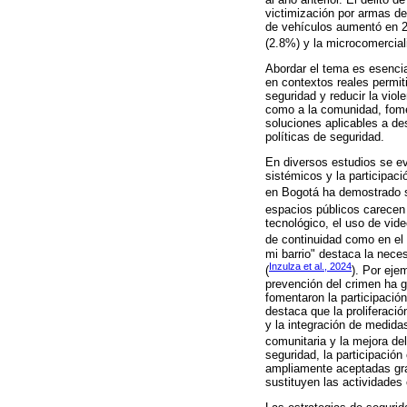
victimización por armas d
de vehículos aumentó en 2
(2.8%) y la microcomercial
Abordar el tema es esencial
en contextos reales permiti
seguridad y reducir la viol
como a la comunidad, fome
soluciones aplicables a de
políticas de seguridad.
En diversos estudios se e
sistémicos y la participac
en Bogotá ha demostrado se
espacios públicos carecen 
tecnológico, el uso de vid
de continuidad como en el c
mi barrio" destaca la neces
Inzulza et al., 2024
(
). Por eje
prevención del crimen ha g
fomentaron la participaci
destaca que la proliferació
y la integración de medida
comunitaria y la mejora de
seguridad, la participació
ampliamente aceptadas grac
sustituyen las actividades