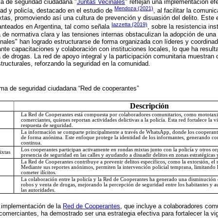
ma de seguridad ciudadana "
Juntas Vecinales
" reflejan una implementación ef
Mendoza (2021)
ad y policía, destacado en el estudio de
, al facilitar la comuni
as, promoviendo así una cultura de prevención y disuasión del delito. Este 
Iazzetta (2019)
lanteados en Argentina, tal como señala
, sobre la resistencia in
a de normativa clara y las tensiones internas obstaculizan la adopción de una 
inales" han logrado estructurarse de forma organizada con líderes y coordin
te capacitaciones y colaboración con instituciones locales, lo que ha resul
 de drogas. La red de apoyo integral y la participación comunitaria muestran
structurales, reforzando la seguridad en la comunidad.
ama de seguridad ciudadana “Red de cooperantes”
Descripción
La Red de Cooperantes está compuesta por colaboradores comunitarios, como mototaxis
comerciantes, quienes reportan actividades delictivas a la policía. Esta red fortalece la v
respuesta de seguridad.
La información se comparte principalmente a través de WhatsApp, donde los cooperante
de forma anónima. Este enfoque protege la identidad de los informantes, generando con
continua.
Los cooperantes participan activamente en rondas mixtas junto con la policía y otros or
ixtas
presencia de seguridad en las calles y ayudando a disuadir delitos en zonas estratégicas y
La Red de Cooperantes contribuye a prevenir delitos específicos, como la extorsión, el 
Mediante sus reportes anónimos, permiten la intervención policial temprana, limitando 
cometer ilícitos.
La colaboración entre la policía y la Red de Cooperantes ha generado una disminución 
robos y venta de drogas, mejorando la percepción de seguridad entre los habitantes y
las autoridades.
a implementación de la
Red de Cooperantes
, que incluye a colaboradores com
comerciantes, ha demostrado ser una estrategia efectiva para fortalecer la vig