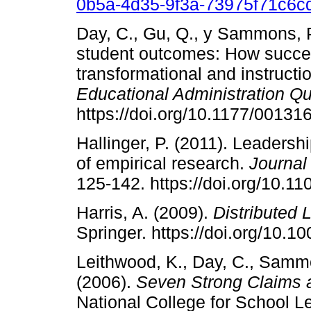
0b5a-4d35-9f3a-73975f71c6cd
Day, C., Gu, Q., y Sammons, P
student outcomes: How succes
transformational and instructi
Educational Administration Qu
https://doi.org/10.1177/0013
Hallinger, P. (2011). Leadersh
of empirical research.
Journal
125-142. https://doi.org/10.
Harris, A. (2009).
Distributed 
Springer. https://doi.org/10.
Leithwood, K., Day, C., Sammon
(2006).
Seven Strong Claims 
National College for School L