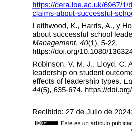
https://dera.ioe.ac.uk/696
claims-about-successful-schoo
Leithwood, K., Harris, A., y H
about successful school leade
Management
,
40
(1), 5-22.
https://doi.org/10.1080/1363
Robinson, V. M. J., Lloyd, C. 
leadership on student outcomes
effects of leadership types.
Ed
44
(5), 635-674. https://doi.
Recibido: 27 de Julio de 202
Este es un artículo publica