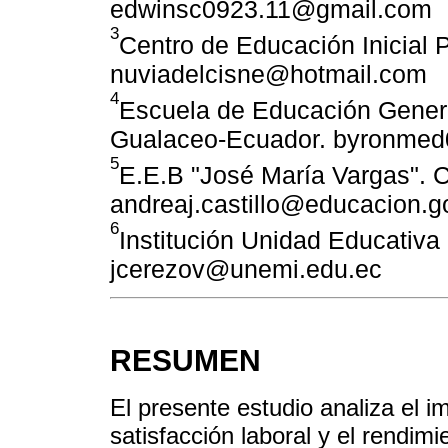
edwinsc0923.11@gmail.com
3
Centro de Educación Inicial 
nuviadelcisne@hotmail.com
4
Escuela de Educación Genera
Gualaceo-Ecuador. byronme
5
E.E.B "José María Vargas". 
andreaj.castillo@educacion.g
6
Institución Unidad Educativa
jcerezov@unemi.edu.ec
RESUMEN
El presente estudio analiza el i
satisfacción laboral y el rendi