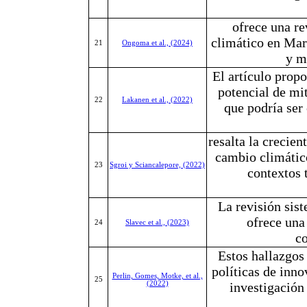
ofrece una re
climático en Marr
21
Ongoma et al., (2024)
y m
El artículo propo
potencial de mit
22
Lakanen et al., (2022)
que podría ser 
resalta la crecien
cambio climático
23
Sgroi y Sciancalepore, (2022)
contextos 
La revisión sist
ofrece una 
24
Slavec et al., (2023)
c
Estos hallazgos
políticas de inno
Perlin, Gomes, Motke, et al.,
25
(2022)
investigación