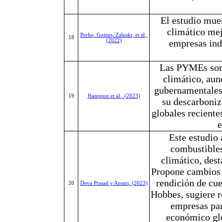
El estudio mues
climático mej
Perlin, Gomes, Zaluski, et al.,
18
(2022)
empresas ind
Las PYMEs son 
climático, aun
gubernamentales.
19
Hampton et al., (2023)
su descarboniz
globales reciente
e
Este estudio
combustibles
climático, dest
Propone cambios e
rendición de cue
20
Deva Prasad y Ansari, (2023)
Hobbes, sugiere r
empresas par
económico glo