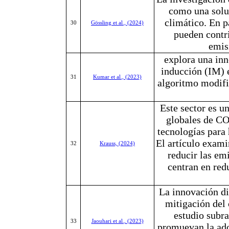
como una soluc
climático. En p
30
Gössling et al., (2024)
pueden contri
emis
explora una inn
inducción (IM) e
31
Kumar et al., (2023)
algoritmo modifi
Este sector es u
globales de CO2
tecnologías para 
El artículo exami
32
Krauss, (2024)
reducir las em
centran en redu
La innovación dig
mitigación del 
estudio subra
33
Jaouhari et al., (2023)
promuevan la ado