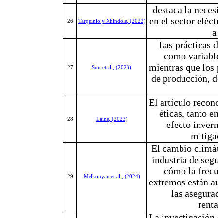
destaca la neces
en el sector eléct
26
Tarquinio y Xhindole, (2022)
a
Las prácticas 
como variable
mientras que los
27
Sun et al., (2023)
de producción, d
El artículo recon
éticas, tanto e
28
Lainé, (2023)
efecto inver
mitiga
El cambio climát
industria de segu
cómo la frecu
29
Melkonyan et al., (2024)
extremos están a
las asegura
rent
La investigación 