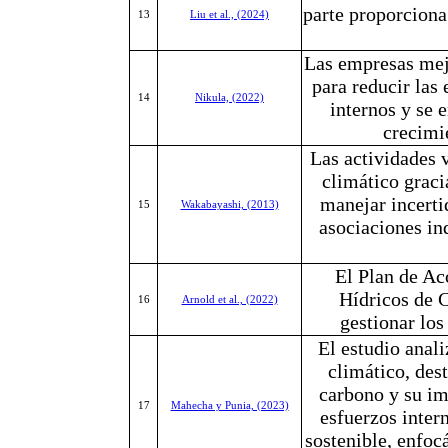
parte proporciona 
13
Liu et al., (2024)
Las empresas mej
para reducir las
14
Nikula, (2022)
internos y se 
crecimi
Las actividades 
climático graci
manejar incerti
15
Wakabayashi, (2013)
asociaciones in
El Plan de Ac
Hídricos de C
16
Arnold et al., (2022)
gestionar los
El estudio anali
climático, des
carbono y su im
17
Mahecha y Punia, (2023)
esfuerzos intern
sostenible, enfoc