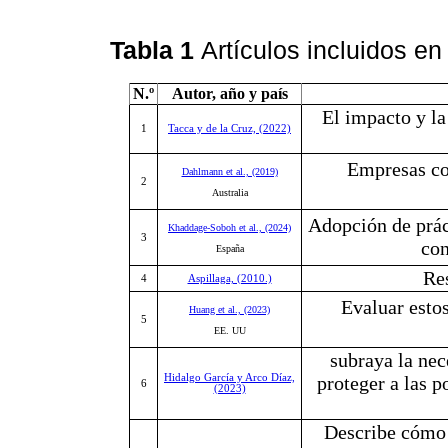
Tabla 1
Artículos incluidos en
N.º
Autor, año y país
El impacto y la
1
Tacca y de la Cruz, (2022)
Empresas co
Dahlmann et al., (2019)
2
Australia
Adopción de prác
Khaddage-Soboh et al., (2024)
3
con
España
Res
4
Aspillaga, (2010.)
Evaluar esto
Huang et al., (2023)
5
EE. UU
subraya la nec
Hidalgo García y Arco Díaz,
proteger a las 
6
(2023)
Describe cómo l