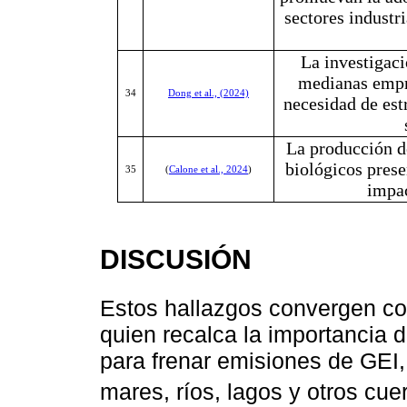
sectores industr
La investigaci
medianas empre
34
Dong et al., (2024)
necesidad de est
La producción de
biológicos prese
35
(
Calone et al., 2024
)
impac
DISCUSIÓN
Estos hallazgos convergen c
quien recalca la importancia 
para frenar emisiones de GEI
mares, ríos, lagos y otros cu