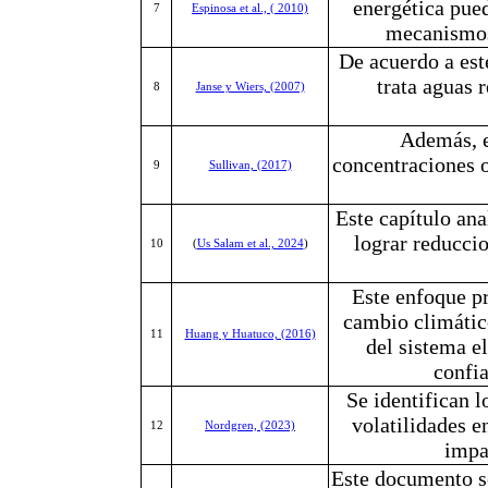
energética pue
7
Espinosa et al., ( 2010)
mecanismos
De acuerdo a est
trata aguas 
8
Janse y Wiers, (2007)
Además, e
concentraciones o
9
Sullivan, (2017)
Este capítulo ana
lograr reduccio
10
(
Us Salam et al., 2024
)
Este enfoque pr
cambio climático
11
Huang y Huatuco, (2016)
del sistema e
confia
Se identifican 
volatilidades e
12
Nordgren, (2023)
impa
Este documento se