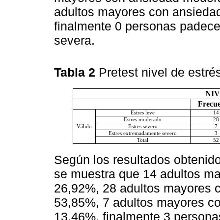
adultos mayores con ansiedad
finalmente 0 personas padec
severa.
Tabla 2
Pretest nivel de estré
NIV
Frecue
Estres leve
14
Estres moderado
28
Válido
Estres severo
7
Estres extremadamente severo
3
Total
52
Según los resultados obtenid
se muestra que 14 adultos ma
26,92%, 28 adultos mayores c
53,85%, 7 adultos mayores co
13,46%, finalmente 3 person