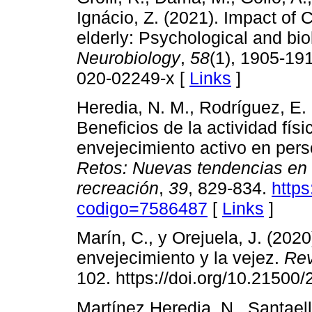
Ignácio, Z. (2021). Impact of 
elderly: Psychological and bi
Neurobiology
,
58
(1), 1905-191
020-02249-x [
Links
]
Heredia, N. M., Rodríguez, E. 
Beneficios de la actividad fís
envejecimiento activo en pers
Retos: Nuevas tendencias en e
recreación
,
39
, 829-834.
https
codigo=7586487
[
Links
]
Marín, C., y Orejuela, J. (2020
envejecimiento y la vejez.
Rev
102. https://doi.org/10.21500
Martínez Heredia, N., Santael