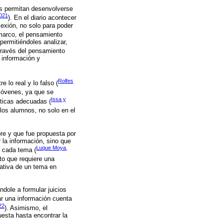
les permitan desenvolverse
2021
). En el diario acontecer
flexión, no solo para poder
marco, el pensamiento
permitiéndoles analizar,
 través del pensamiento
 información y
Rolfes
e lo real y lo falso (
 jóvenes, ya que se
Issa y
íticas adecuadas (
 los alumnos, no solo en el
re y que fue propuesta por
 la información, sino que
Luque Moya,
e cada tema (
to que requiere una
cativa de un tema en
dole a formular juicios
ar una información cuenta
22
). Asimismo, el
uesta hasta encontrar la