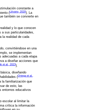
stimulación constante a
Lévano, 2020
iento (
). La
ue también se convierte en
realidad y lo que conocen
 a sus particularidades,
a la realidad de cada
ado, convirtiéndose en una
jemplo, se implementan
des adecuadas a cada etapa
leva a diseñar acciones que
k et al., 2023
).
n básica, diseñando
Ortega et al.,
habilidades (
 la familiarización que
esar de esto, las
es entornos educativos
escolar al limitar la
rma crítica la información
influyen en su