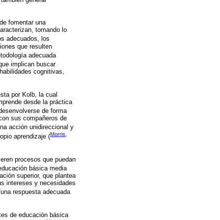
 de fomentar una
caracterizan, tomando lo
tos adecuados, los
iones que resulten
etodología adecuada
 que implican buscar
habilidades cognitivas,
sta por Kolb, la cual
mprende desde la práctica
e desenvolverse de forma
s con sus compañeros de
una acción unidireccional y
Morris,
ropio aprendizaje (
uieren procesos que puedan
a educación básica media
ación superior, que plantea
s intereses y necesidades
o una respuesta adecuada
ntes de educación básica