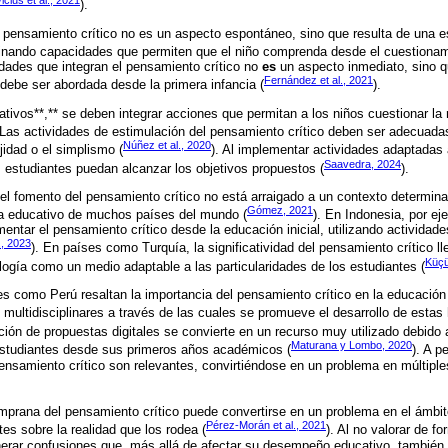
icius et al., 2021
).
l pensamiento crítico no es un aspecto espontáneo, sino que resulta de una e
afinando capacidades que permiten que el niño comprenda desde el cuestionam
dades que integran el pensamiento crítico no
es
un aspecto inmediato, sino q
Fernández et al., 2021
debe ser abordada desde la primera infancia (
).
tivos**,** se deben integrar acciones que permitan a los niños cuestionar la 
 Las actividades de estimulación del pensamiento crítico deben ser adecuadas
Núñez et al., 2020
jidad o el simplismo (
). Al implementar actividades adaptadas 
Saavedra, 2024
s estudiantes puedan alcanzar los objetivos propuestos (
).
el fomento del pensamiento crítico no está arraigado a un contexto determin
Gómez, 2021
ema educativo de muchos países del mundo (
). En Indonesia, por e
entar el pensamiento crítico desde la educación inicial, utilizando activida
., 2023
). En países como Turquía, la significatividad del pensamiento crítico l
Küçü
ología como un medio adaptable a las particularidades de los estudiantes (
es como Perú resaltan la importancia del pensamiento crítico en la educació
multidisciplinares a través de las cuales se promueve el desarrollo de estas 
ción de propuestas digitales se convierte en un recurso muy utilizado debido a
Maturana y Lombo, 2020
studiantes desde sus primeros años académicos (
). A p
pensamiento crítico son relevantes, convirtiéndose en un problema en múltipl
emprana del pensamiento crítico puede convertirse en un problema en el ámbito 
Pérez-Morán et al., 2021
es sobre la realidad que los rodea (
). Al no valorar de fo
nerar confusiones que, más allá de afectar su desempeño educativo, también 