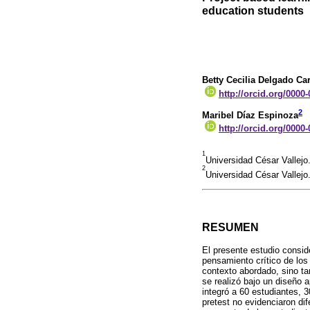
education students
Betty Cecilia Delgado Ca
http://orcid.org/0000
2
Maribel Díaz Espinoza
http://orcid.org/0000
1
Universidad César Vallej
2
Universidad César Vallejo
RESUMEN
El presente estudio consid
pensamiento crítico de los
contexto abordado, sino ta
se realizó bajo un diseño 
integró a 60 estudiantes, 
pretest no evidenciaron di