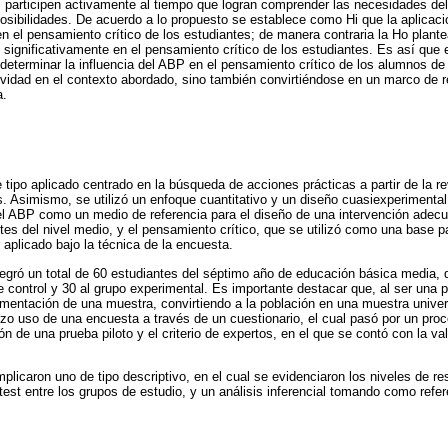
 participen activamente al tiempo que logran comprender las necesidades del
osibilidades. De acuerdo a lo propuesto se establece como Hi que la aplicac
en el pensamiento crítico de los estudiantes; de manera contraria la Ho plante
significativamente en el pensamiento crítico de los estudiantes. Es así que el
determinar la influencia del ABP en el pensamiento crítico de los alumnos de l
ividad en el contexto abordado, sino también convirtiéndose en un marco de r
a.
tipo aplicado centrado en la búsqueda de acciones prácticas a partir de la re
 Asimismo, se utilizó un enfoque cuantitativo y un diseño cuasiexperimental.
 el ABP como un medio de referencia para el diseño de una intervención adecu
tes del nivel medio, y el pensamiento crítico, que se utilizó como una base p
 aplicado bajo la técnica de la encuesta.
tegró un total de 60 estudiantes del séptimo año de educación básica media, 
e control y 30 al grupo experimental. Es importante destacar que, al ser una 
gmentación de una muestra, convirtiendo a la población en una muestra unive
izo uso de una encuesta a través de un cuestionario, el cual pasó por un pro
ión de una prueba piloto y el criterio de expertos, en el que se contó con la v
plicaron uno de tipo descriptivo, en el cual se evidenciaron los niveles de re
test entre los grupos de estudio, y un análisis inferencial tomando como refer