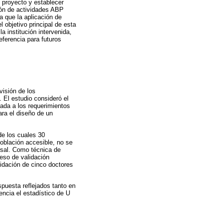
 proyecto y establecer
ión de actividades ABP
a que la aplicación de
 objetivo principal de esta
a institución intervenida,
eferencia para futuros
visión de los
 El estudio consideró el
ada a los requerimientos
ara el diseño de un
de los cuales 30
población accesible, no se
rsal. Como técnica de
ceso de validación
alidación de cinco doctores
spuesta reflejados tanto en
encia el estadístico de U