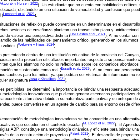
Aktoprak y Hursen, 2022
). Un estudiante que no cuenta con habilidades críticas d
decuada, ubicándolo en una situación de vulnerabilidad y confusión que puede
Lombardi et al., 2021
 (
).
situaciones de reflexión puede convertirse en un determinante en el desarrollo
chas sesiones de enseñanza plantean una transmisión plana y unidireccional
Doll Castillo et al., 2021
dad de valorar una perspectiva distinta (
). Al no contar con
rrollo de las habilidades del pensamiento crítico, generando en los alumnos d
Wekwete y Higgs, 2024
u validez (
).
o presentando dentro de una institución educativa de la provincia del Guayas
ásica media presentan dificultades importantes respecto a su pensamiento cr
miten que los alumnos no solo no reflexionen sobre los contenidos abordados
Essalih et al., 2023
rmación no sustentada como real (
). Al no tener una percepción
ios caóticos para los niños, ya que podrían ser víctimas de información no re
Issa y Khataibeh, 2021
uier asignatura (
).
ades percibidas, se determinó la importancia de brindar una respuesta adecuada
s metodologías innovadoras que pudieran generar escenarios participativos de 
na excelente alternativa debido a su naturaleza participativa y su enfoque de 
nder, puede convertirse en un agente de cambio para su entorno desde difere
plementación de metodologías innovadoras se ha convertido en una alternativa
M. López et al., 2022
ucativas que suceden en el contexto escolar (
). El Aprendi
iglas ABP, constituye una metodología dinámica y eficiente para brindar un
Fajari, 2021
avés de la construcción de proyectos (
). El desarrollo de proyectos
de se busca no solo generar una alternativa eficiente para un problema, sin