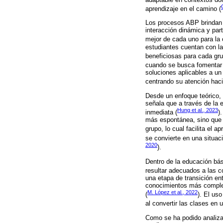
aprendizaje en el camino (
Los procesos ABP brindan 
interacción dinámica y part
mejor de cada uno para la 
estudiantes cuentan con la
beneficiosas para cada gru
cuando se busca fomentar e
soluciones aplicables a un
centrando su atención haci
Desde un enfoque teórico, 
señala que a través de la 
Hung et al., 2023
inmediata (
)
más espontánea, sino que 
grupo, lo cual facilita el ap
se convierte en una situaci
2020
).
Dentro de la educación bá
resultar adecuados a las c
una etapa de transición en
conocimientos más complej
M. López et al., 2022
(
). El us
al convertir las clases en u
Como se ha podido analizar