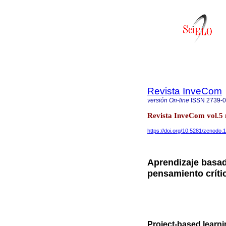
Revista InveCom
versión On-line
ISSN
2739-
Revista InveCom vol.5
https://doi.org/10.5281/zenodo
Aprendizaje basad
pensamiento críti
Project-based learnin