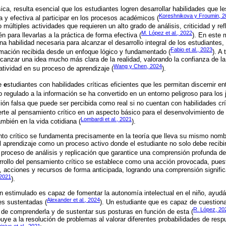
ica, resulta esencial que los estudiantes logren desarrollar habilidades que 
Koreshnikova y Froumin, 
y efectiva al participar en los procesos académicos (
 múltiples actividades que requieren un alto grado de análisis, criticidad y re
M. López et al., 2022
 para llevarlas a la práctica de forma efectiva (
). En este 
a habilidad necesaria para alcanzar el desarrollo integral de los estudiantes, 
Fabio et al., 2023
formación recibida desde un enfoque lógico y fundamentado (
). A
alcanzar una idea mucho más clara de la realidad, valorando la confianza de la
Wang y Chen, 2024
tividad en su proceso de aprendizaje (
).
re
e
studiantes con habilidades críticas eficientes que les permitan discernir entr
o regulado a la información se ha convertido en un entorno peligroso para los
n falsa que puede ser percibida como real si no cuentan con habilidades cr
erte al pensamiento crítico en un aspecto básico para el desenvolvimiento de
Lombardi et al., 2021
mbién en la vida cotidiana (
).
nto crítico se fundamenta precisamente en la teoría que lleva su mismo nomb
l aprendizaje como un proceso activo donde el estudiante no solo debe recibir
proceso de análisis y replicación que garantice una comprensión profunda d
rrollo del pensamiento crítico se establece como una acción provocada, pues
 acciones y recursos de forma anticipada, logrando una comprensión signifi
 2021
).
n estimulado es capaz de fomentar la autonomía intelectual en el niño, ayudán
Alexander et al., 2024
es sustentadas (
). Un estudiante que es capaz de cuestion
R. López, 20
de comprenderla y de sustentar sus posturas en función de esta (
buye a la resolución de problemas al valorar diferentes probabilidades de resp