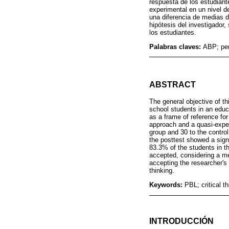
respuesta de los estudiant
experimental en un nivel d
una diferencia de medias d
hipótesis del investigador,
los estudiantes.
Palabras claves:
ABP; pen
ABSTRACT
The general objective of th
school students in an educa
as a frame of reference fo
approach and a quasi-exper
group and 30 to the contro
the posttest showed a signi
83.3% of the students in t
accepted, considering a me
accepting the researcher's h
thinking.
Keywords:
PBL; critical t
INTRODUCCIÓN