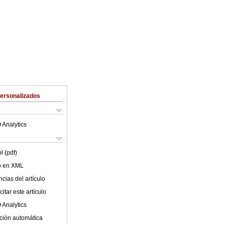
Personalizados
 Analytics
l (pdf)
lo en XML
cias del artículo
itar este artículo
 Analytics
ción automática