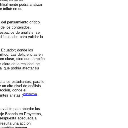
ifícilmente podrá analizar
 influir en su
 del pensamiento crítico
 de los contenidos,
 espacios de análisis, se
ificultades para validar la
, Ecuador; donde los
ítico. Las deficiencias en
 en clase, sino que también
 clara de la realidad, se
al que podría afectar su
 a los estudiantes, para lo
un alto nivel de análisis.
acción, donde el
Villanueva
ntes aristas (
 viable para abordar las
zaje Basado en Proyectos,
a respuesta adecuada a
 resulta una acción
o también generar