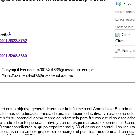
Enviar 
Indicadore
Links rela
Compartir
1
Otros
rreño
-0001-9622-8752
Otros
Permali
-0001-5208-8380
o. Guayaquil-Ecuador. p7002401836@ucvvirtual.edu.pe
. Piura-Perú. maribel24@ucvvirtual.edu.pe
eró como objetivo general determinar la influencia del Aprendizaje Basado en
 alumnos de educación media de una institución educativa, valorando no solo 
mbién su potencial como marco de referencia para futuros estudios asociados
aplicado, de enfoque cuantitativo y con un esquema cuasi experimental. Como
30 correspondientes al grupo experimental y 30 al grupo de control. Los result
ferencias entre ambos grupos; sin embargo, el post test mostró una diferencia 