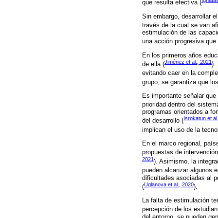
Ignatav
que resulta efectiva (
Sin embargo, desarrollar e
través de la cual se van 
estimulación de las capaci
una acción progresiva que 
En los primeros años educa
Jiménez et al., 2021
de ella (
).
evitando caer en la comple
grupo, se garantiza que lo
Es importante señalar que 
prioridad dentro del sist
programas orientados a fom
Isrokatun et al
del desarrollo (
implican el uso de la tecn
En el marco regional, país
propuestas de intervención 
2021
). Asimismo, la integra
pueden alcanzar algunos e
dificultades asociadas al 
Uglanova et al., 2020
(
).
La falta de estimulación t
percepción de los estudiant
del entorno, se pueden ge