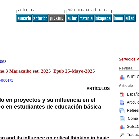
Servicios 
0063
Revista
 no.3 Maracaibo set. 2025 Epub 25-Mayo-2025
SciELO
.14680171
Articulo
ARTÍCULOS
Españo
o en proyectos y su influencia en el
Articu
co en estudiantes de educación básica
Referen
Como c
SciELO
Traduc
g and its influence on critical thinking in basic