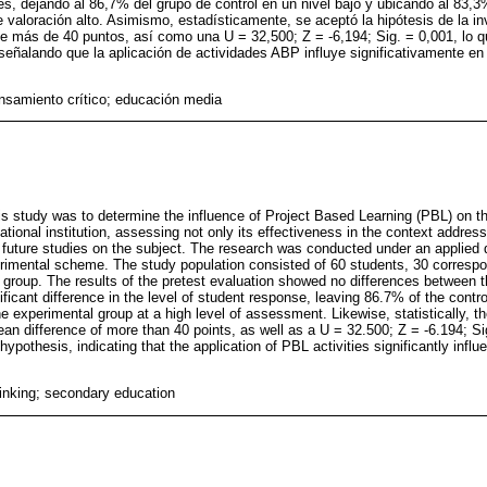
es, dejando al 86,7% del grupo de control en un nivel bajo y ubicando al 83,
e valoración alto. Asimismo, estadísticamente, se aceptó la hipótesis de la i
e más de 40 puntos, así como una U = 32,500; Z = -6,194; Sig. = 0,001, lo qu
 señalando que la aplicación de actividades ABP influye significativamente en
samiento crítico; educación media
is study was to determine the influence of Project Based Learning (PBL) on the 
tional institution, assessing not only its effectiveness in the context addresse
r future studies on the subject. The research was conducted under an applied d
imental scheme. The study population consisted of 60 students, 30 correspo
l group. The results of the pretest evaluation showed no differences between 
ficant difference in the level of student response, leaving 86.7% of the contro
he experimental group at a high level of assessment. Likewise, statistically, 
an difference of more than 40 points, as well as a U = 32.500; Z = -6.194; Si
ypothesis, indicating that the application of PBL activities significantly influe
hinking; secondary education