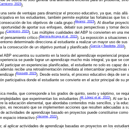
Carnicero, 2023
).
una serie de ventajas para dinamizar el proceso educativo, ya que, más allá
icipativa en los estudiantes, también permite explotar las fortalezas que los 
Álvarez, 2023
consecución de los objetivos de cada grupo (
). Al diseñar proyec
 oportunidad de aportar sus enfoques, debatir sus perspectivas y tomar decis
Carnicero, 2023
po (
). Las múltiples cualidades del ABP lo convierten en una m
Barrera Arcaya et al., 2022
l pensamiento crítico (
). La exposición a situaciones
 entorno determinado direcciona al estudiante a realizar un mayor uso de sus 
García y Basilotta, 2016
a la consecución de un objetivo puntual y planificado (
).
el ABP encuentra su sustento en la teoría del aprendizaje experiencial propue
experiencia se puede lograr un aprendizaje mucho más integral, ya que se co
. Al participar en experiencias planificadas, el estudiante no solo es capaz d
además recibe una retroalimentación inmediata al intercambiar perspectiva
Rossetti, 2023
rendizaje (
). Desde esta teoría, el proceso educativo deja de ser 
ón participativa donde el estudiante se convierte en el actor principal de su p
sica media, que corresponde a los grados de quinto, sexto y séptimo, se req
M. López et al., 2022
omplejidades que experimentan los estudiantes (
). Al ser l
tre la educación elemental, que abordaba contenidos más sencillos, y la educ
os, es necesario que se implementen acciones que resulten adecuadas a su
o de actividades de aprendizaje basado en proyectos puede constituirse com
Jácome, 2022
n espacio interactivo (
).
, al aplicar actividades de aprendizaje basadas en proyectos en los estudia