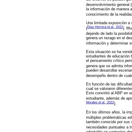
desenvolvimiento general (
la información de manera a
conocimiento de la realidad
Una limitada exposición a 
Díaz-Herrera et al., 2022
(
). Mu
dejando de lado la posibili
genera un rezago en el desa
información y determinar s
Esta situación se ha venid
estudiantes de educación b
el pensamiento crítico per
genera que se admita info
pueden desarrollar escenar
desempeño dentro de cualq
En función de las dificult
cual se valoraron diferente
Esto convirtió al ABP en u
estudiante, además de apre
Morales et al., 2022
).
En los últimos años, la im
múltiples problemáticas ed
también conocido por sus s
necesidades puntuales a tr
adaptable en contextos don