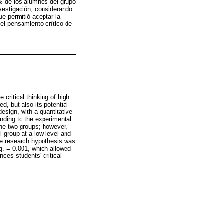
3% de los alumnos del grupo
nvestigación, considerando
e permitió aceptar la
 el pensamiento crítico de
critical thinking of high
d, but also its potential
esign, with a quantitative
nding to the experimental
the two groups; however,
l group at a low level and
the research hypothesis was
g. = 0.001, which allowed
nces students' critical