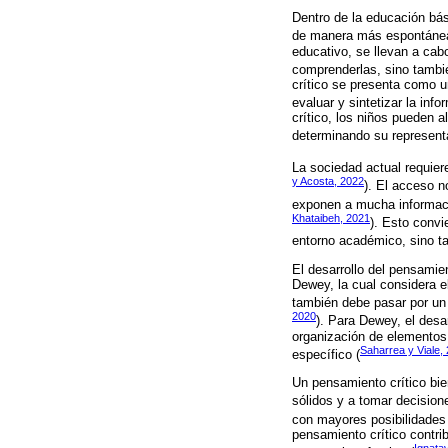
Dentro de la educación bás
de manera más espontánea 
educativo, se llevan a cabo
comprenderlas, sino también
crítico se presenta como un
evaluar y sintetizar la in
crítico, los niños pueden 
determinando su representa
La sociedad actual requie
y Acosta, 2022
). El acceso n
exponen a mucha informació
Khataibeh, 2021
). Esto convi
entorno académico, sino ta
El desarrollo del pensamie
Dewey, la cual considera e
también debe pasar por un 
2020
). Para Dewey, el desa
organización de elementos,
Saharrea y Viale,
específico (
Un pensamiento crítico bie
sólidos y a tomar decision
con mayores posibilidades 
pensamiento crítico contri