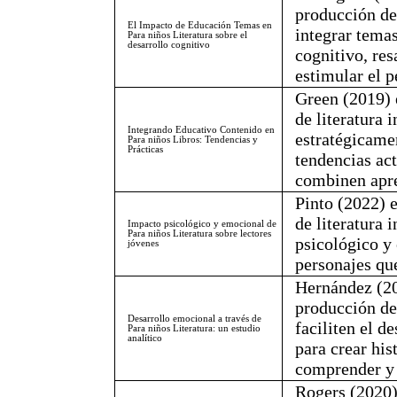
producción de 
El Impacto de Educación Temas en
integrar tema
Para niños Literatura sobre el
desarrollo cognitivo
cognitivo, res
estimular el p
Green (2019) 
de literatura 
Integrando Educativo Contenido en
estratégicame
Para niños Libros: Tendencias y
Prácticas
tendencias act
combinen apre
Pinto (2022) 
de literatura 
Impacto psicológico y emocional de
Para niños Literatura sobre lectores
psicológico y 
jóvenes
personajes qu
Hernández (20
producción de 
Desarrollo emocional a través de
faciliten el d
Para niños Literatura: un estudio
analítico
para crear his
comprender y 
Rogers (2020)