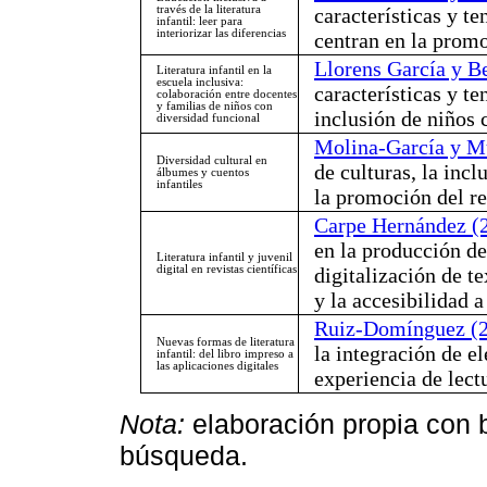
través de la literatura
características y te
infantil: leer para
interiorizar las diferencias
centran en la promo
Llorens García y B
Literatura infantil en la
escuela inclusiva:
características y t
colaboración entre docentes
y familias de niños con
inclusión de niños 
diversidad funcional
Molina-García y M
Diversidad cultural en
de culturas, la inc
álbumes y cuentos
infantiles
la promoción del re
Carpe Hernández (
en la producción de 
Literatura infantil y juvenil
digital en revistas científicas
digitalización de t
y la accesibilidad a
Ruiz-Domínguez (
Nuevas formas de literatura
la integración de e
infantil: del libro impreso a
las aplicaciones digitales
experiencia de lect
Nota:
elaboración propia con 
búsqueda.