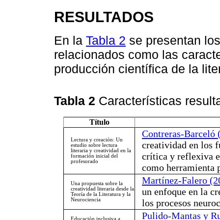
RESULTADOS
En la
Tabla 2
se presentan los
relacionados como las caracte
producción científica de la liter
Tabla 2
Características resul
Título
Contreras-Barceló 
Lectura y creación: Un
creatividad en los f
estudio sobre lectura
literaria y creatividad en la
crítica y reflexiva 
formación inicial del
profesorado
como herramienta pa
Martínez-Falero (2
Una propuesta sobre la
creatividad literaria desde la
un enfoque en la cr
Teoría de la Literatura y la
Neurociencia
los procesos neuroc
Pulido-Mantas y Ru
Educación inclusiva a