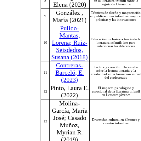
8
en la literatura infantil sobre la
Elena (2020)
cognición Desarrollo
González ,
Técnicas de diseño y maquetación
9
en publicaciones infantiles: mejore
María (2021)
prácticas y las innovaciones
Pulido-
Mantas,
Educación inclusiva a través de la
Lorena; Ruiz-
10
literatura infantil: leer para
interiorizar las diferencias
Seisdedos,
Susana (2018)
Contreras-
Lectura y creación: Un estudio
Barceló, E.
sobre la lectura literaria y la
11
creatividad en la formación inicial
del profesorado
(2023)
Pinto, Laura E.
El impacto psicológico y
12
emocional de la literatura infantil
(2022)
en Lectores jóvenes
Molina-
García, María
José; Casado
Diversidad cultural en álbumes y
13
Muñoz,
cuentos infantiles
Myrian R.
(2019)