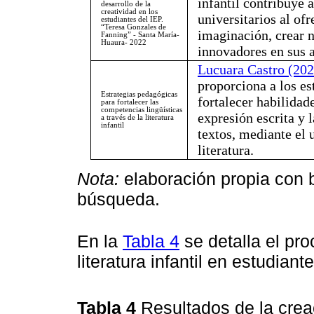
infantil contribuye a
desarrollo de la
creatividad en los
universitarios al of
estudiantes del IEP.
“Teresa Gonzales de
imaginación, crear n
Fanning” - Santa María-
Huaura- 2022
innovadores en sus a
Lucuara Castro (202
proporciona a los es
Estrategias pedagógicas
fortalecer habilidad
para fortalecer las
competencias lingüísticas
expresión escrita y l
a través de la literatura
infantil
textos, mediante el 
literatura.
Nota:
elaboración propia con 
búsqueda.
En la
Tabla 4
se detalla el pr
literatura infantil en estudiant
Tabla 4
Resultados de la creac