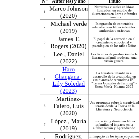
N°
Autor (es) y año
Título
Marco Johnson
Narrativas visuales en libros
ilustrados: un estudio de
1
(2020)
ilustraciones en libros infantiles
Literatura
Michael verde
Integración de contenidos
2
educativos en libros infantiles:
(2019)
tendencias y prácticas
James T.
El papel de la narración en el
3
crecimiento emocional y
Rogers (2020)
psicológico de los niños Niños
Lee , Daniel
Las técnicas de producción de la
4
literatura infantil moderna: una
(2022)
visión general
Haro
La literatura infantil en el
Changana ,
desarrollo de la creatividad en
5
estudiantes de secundaria IEP
Lily Soledad
“Teresa Gonzales de Fanning” -
Santa María- Huaura-2022
(2023)
Martínez-
Una propuesta sobre la creatividad
Falero, Luis
6
literaria desde la Teoría de la
Literatura y Neurociencia
(2020)
López , María
Ilustración y diseño en libros
7
infantiles: el impacto en la
(2019)
alfabetización y Aprendiendo
Rodríguez,
El impacto de los temas educativo