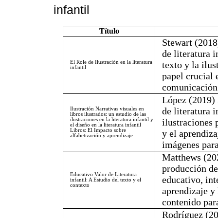
infantil
Título
Stewart (2018
de literatura 
El Role de Ilustración en la literatura
texto y la il
infantil
papel crucial 
comunicación 
López (2019) 
de literatura i
Ilustración Narrativas visuales en
libros ilustrados: un estudio de las
ilustraciones en la literatura infantil y
ilustraciones 
el diseño en la literatura infantil
Libros: El Impacto sobre
y el aprendiza
alfabetización y aprendizaje
imágenes para
Matthews (202
producción de 
Educativo Valor de Literatura
educativo, in
infantil: A Estudio del texto y el
contexto
aprendizaje y 
contenido par
Rodríguez (20