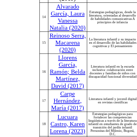
Alvarado
García, Laura
Estrategias pedagógicas, desde la
literatura, orientadas al desarrollo
14
Vanessa
de habilidades comunicativas A
principios de infancia
Natalia (2020)
Reinoso Serra,
La literatura infantil y su impacto
Macarena
15
en el desarrollo de las habilidades
cognitivas y El pensamiento
(2020)
Llorens
García,
Literatura infantil en la escuela
Ramón; Belda
inclusiva: colaboración entre
16
docentes y familias de niños con
discapacidad funcional diversidad
Martínez,
David (2017)
Carpe
Hernández,
Literatura infantil y juvenil digital
17
en revistas científicas
María (2017)
Estrategias pedagógicas para
Lucuara
fortalecer las competencias
lingüísticas a través de la literatura
Castro, Karen
18
infantil en estudiantes de grado de
transición del jardín infantil
Lorena (2023)
Personitas del Milenio, Bogotá,
D.C.