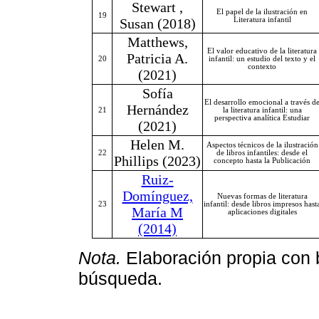
Stewart ,
El papel de la ilustración en
19
Susan (2018)
Literatura infantil
Matthews,
El valor educativo de la literatura
Patricia A.
20
infantil: un estudio del texto y el
contexto
(2021)
Sofía
El desarrollo emocional a través d
Hernández
21
la literatura infantil: una
perspectiva analítica Estudiar
(2021)
Helen M.
Aspectos técnicos de la ilustración
22
de libros infantiles: desde el
Phillips (2023)
concepto hasta la Publicación
Ruiz-
Domínguez,
Nuevas formas de literatura
23
infantil: desde libros impresos hast
María M
aplicaciones digitales
(2014)
Nota.
Elaboración propia con 
búsqueda.