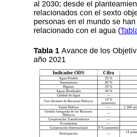
al 2030; desde el planteamien
relacionados con el sexto obj
personas en el mundo se han 
relacionado con el agua (
Tabl
Tabla 1
Avance de los Objetiv
año 2021
Indicador ODS
Cifra
Agua Potable
26 %
Saneamiento
46 %
Higiene
29 %
Aguas Residuales
44 %
Calidad de Agua
---
10 %
Uso eficiente de Recursos Hídricos
(aumento)
Estrés Hídrico
---
2.300 mil
Gestión Integrada de los Recursos
---
Hídricos
Cooperación Transfronteriza
---
Ecosistemas
---
Cooperación Internacional
9 % (aumento)
14 país
Participación
---