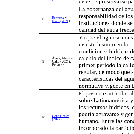
debe de preservarse pa
La gobernanza del agua
responsabilidad de los 
Restrepo y
8
Nieto (2020)
.
instituciones donde se 
calidad del agua frente
Ya que el agua se consi
de este insumo en la c
condiciones hídricas d
cálculo del índice de 
Álava, Marín y
9
Gallo (2021),
primer periodo la cali
Ecuador
regular, de modo que 
características del ag
normativa vigente en 
El presente artículo, 
sobre Latinoamérica y 
los recursos hídricos,
podría agravarse y gen
Ochoa Valer
10
(2022)
.
humano. Entre las conc
incorporado la partic