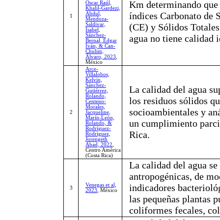
Km determinando que l
Oscar Raúl,
Khalil-Gardezi,
índices Carbonato de 
Abdul,
1
Mendoza-
Saldivar,
(CE) y Sólidos Totales
Isabel,
Sánchez-
agua no tiene calidad i
Bernal, Edgar
Iván, & Can-
Chulim,
Álvaro, 2023
,
México
Arce-
Villalobos,
Kelvin,
Sánchez-
La calidad del agua sup
Gutiérrez,
Rolando,
los residuos sólidos qu
Centeno-
Morales,
socioambientales y aná
2
Jacqueline,
Marín-León,
un cumplimiento parcia
Rolando, &
Rodríguez-
Rica.
Rodríguez,
Jorengeth
Abad, 2022
,
Centro América
(Costa Rica)
La calidad del agua se
antropogénicas, de mod
Venegas et al,
indicadores bacterioló
3
2023
, México
las pequeñas plantas p
coliformes fecales, co