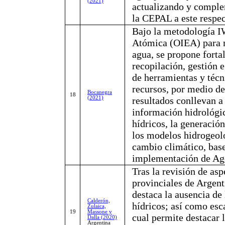
(2021)
actualizando y comple
la CEPAL a este respe
Bajo la metodología I
Atómica (OIEA) para me
agua, se propone fortal
recopilación, gestión e
de herramientas y técn
recursos, por medio 
Bocanegra
18
(2021)
resultados conllevan a
información hidrológic
hídricos, la generació
los modelos hidrogeol
cambio climático, base
implementación de Ag
Tras la revisión de asp
provinciales de Argent
destaca la ausencia de 
Calderón,
hídricos; así como esc
Zulaica,
19
Massone y
cual permite destacar 
Dalla (2020)
Argentina