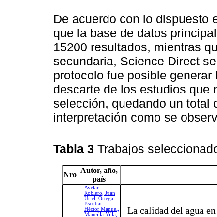
De acuerdo con lo dispuesto 
que la base de datos principa
15200 resultados, mientras q
secundaria, Science Direct se 
protocolo fue posible generar 
descarte de los estudios que n
selección, quedando un total d
interpretación como se obser
Tabla 3
Trabajos selecciona
Autor, año,
Nro
país
Avelar-
Roblero, Juan
Uriel, Ortega-
Escobar,
La calidad del agua en
Héctor Manuel,
Mancilla-Villa,