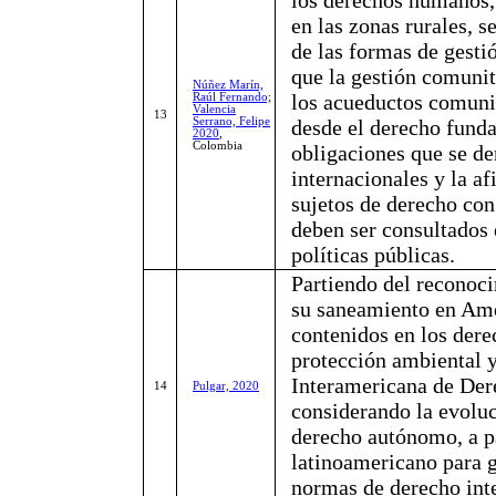
en las zonas rurales, s
de las formas de gesti
que la gestión comunit
Núñez Marín,
los acueductos comunit
Raúl Fernando;
Valencia
13
Serrano, Felipe
desde el derecho funda
2020
,
Colombia
obligaciones que se de
internacionales y la a
sujetos de derecho con 
deben ser consultados 
políticas públicas.
Partiendo del reconoci
su saneamiento en Amér
contenidos en los dere
protección ambiental y
Interamericana de Der
14
Pulgar, 2020
considerando la evoluc
derecho autónomo, a p
latinoamericano para g
normas de derecho int