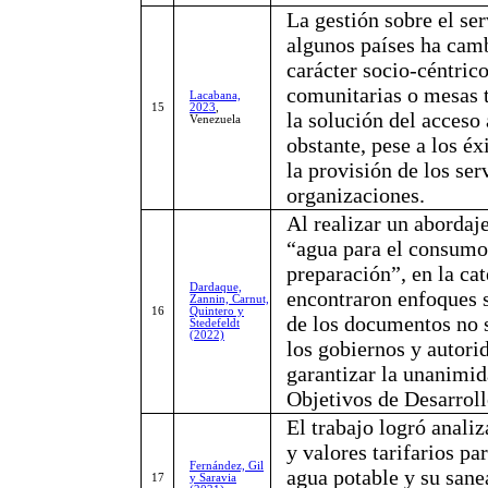
La gestión sobre el se
algunos países ha camb
carácter socio-céntrico
comunitarias o mesas 
Lacabana,
15
2023
,
la solución del acceso 
Venezuela
obstante, pese a los éx
la provisión de los ser
organizaciones.
Al realizar un abordaje
“agua para el consumo”
preparación”, en la cat
Dardaque,
encontraron enfoques s
Zannin, Carnut,
16
Quintero y
de los documentos no s
Stedefeldt
(2022)
los gobiernos y autorid
garantizar la unanimi
Objetivos de Desarroll
El trabajo logró analiz
y valores tarifarios pa
Fernández, Gil
agua potable y su sane
17
y Saravia