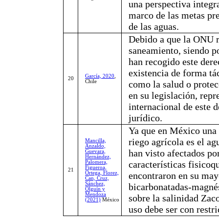
una perspectiva integra
marco de las metas pre
de las aguas.
Debido a que la ONU r
saneamiento, siendo po
han recogido este dere
existencia de forma tá
García, 2020
,
20
Chile
como la salud o prote
en su legislación, rep
internacional de este 
jurídico.
Ya que en México una d
riego agrícola es el ag
Mancilla,
Anzaldo,
han visto afectados por
Guevara,
Hernández,
características fisico
Palomera,
Figueroa,
21
Ortega, Florez,
encontraron en su may
Can, Cruz,
Sánchez,
bicarbonatadas-magnés
Olguín y
Mendoza
sobre la salinidad Za
(2021)
México
uso debe ser con restr