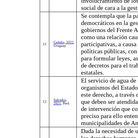
involucramiento de los 
social de cara a la ges
Se contempla que la pa
democráticos en la ges
gobiernos del Frente 
como una relación causa
Cedeño, 2022
,
participativas, a causa
11
Uruguay
políticas públicas, con
para formular leyes, a
de decretos para el tra
estatales.
El servicio de agua de 
organismos del Estado 
este derecho, a través 
Salvador,
que deben ser atendida
12
2021
, Perú
de intervención que co
preciso para ello enten
municipalidades de Am
Dada la necesidad de 
los derechos humanos, 