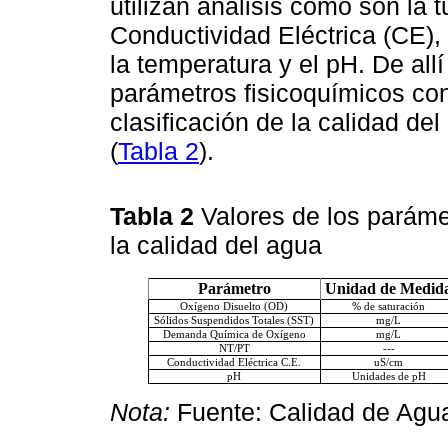
utilizan análisis como son la 
Conductividad Eléctrica (CE), 
la temperatura y el pH. De al
parámetros fisicoquímicos con 
clasificación de la calidad d
(
Tabla 2
).
Tabla 2
Valores de los parámet
la calidad del agua
Parámetro
Unidad de Medid
Oxígeno Disuelto (OD)
% de saturación
Sólidos Suspendidos Totales (SST)
mg/L
Demanda Química de Oxígeno
mg/L
NT/PT
---
Conductividad Eléctrica C.E.
uS/cm
pH
Unidades de pH
Nota:
Fuente: Calidad de Agua