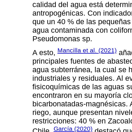
calidad del agua está determi
antropogénicas. Con indicador
que un 40 % de las pequeñas p
agua contaminada con coliform
Pseudomonas sp.
Mancilla et al. (2021)
A esto,
añad
principales fuentes de abastec
agua subterránea, la cual se 
industriales y residuales. Al e
fisicoquímicas de las aguas 
encontraron en su mayoría cl
bicarbonatadas-magnésicas. 
riego, aunque presentan nive
restricciones: 40 % en Zacoal
García (2020)
Chile,
destacó qu