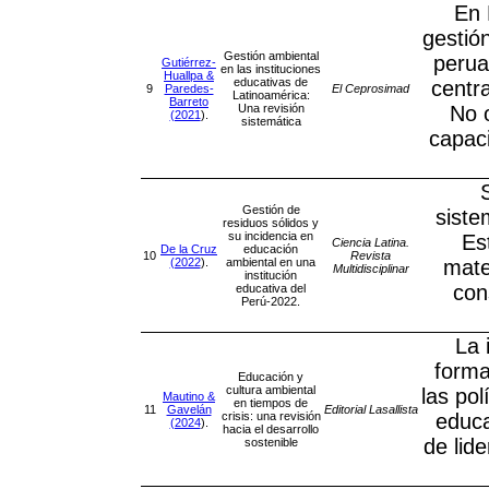
En 
gestió
Gestión ambiental
perua
Gutiérrez-
en las instituciones
Huallpa &
educativas de
centr
9
Paredes-
El Ceprosimad
Latinoamérica:
Barreto
Una revisión
No 
(2021
).
sistemática
capaci
Gestión de
siste
residuos sólidos y
su incidencia en
Es
Ciencia Latina.
De la Cruz
educación
10
Revista
(2022
).
ambiental en una
mate
Multidisciplinar
institución
con
educativa del
Perú-2022.
La 
forma
Educación y
cultura ambiental
las pol
Mautino &
en tiempos de
11
Gavelán
Editorial Lasallista
crisis: una revisión
educa
(2024
).
hacia el desarrollo
de lid
sostenible