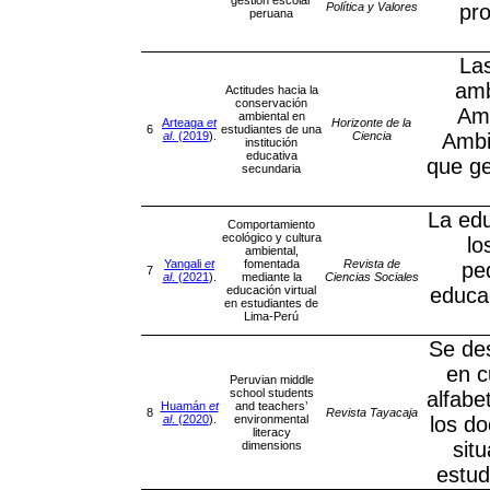
gestión escolar
Política y Valores
pro
peruana
Las
amb
Actitudes hacia la
conservación
Amb
ambiental en
Arteaga
et
Horizonte de la
6
estudiantes de una
al
. (2019
).
Ciencia
Ambi
institución
educativa
que ge
secundaria
La edu
Comportamiento
ecológico y cultura
lo
ambiental,
Yangali
et
fomentada
Revista de
pe
7
al
. (2021
).
mediante la
Ciencias Sociales
educación virtual
educac
en estudiantes de
Lima-Perú
Se des
en c
Peruvian middle
school students
alfabe
Huamán
et
and teachers’
8
Revista Tayacaja
al
. (2020
).
environmental
los do
literacy
sit
dimensions
estud