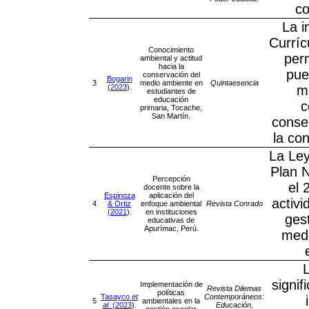
co
La i
Curríc
Conocimiento
perm
ambiental y actitud
hacia la
pue
conservación del
Bogarin
3
medio ambiente en
Quintaesencia
(2023
).
me
estudiantes de
educación
c
primaria, Tocache,
San Martín.
conse
la co
La Ley
Plan N
Percepción
el 
docente sobre la
Espinoza
aplicación del
activi
4
& Ortiz
enfoque ambiental
Revista Conrado
(2021
).
en instituciones
ges
educativas de
Apurímac, Perú.
medi
L
signif
Implementación de
Revista Dilemas
políticas
Tasayco
et
Contemporáneos:
5
ambientales en la
al
. (2023
).
Educación,