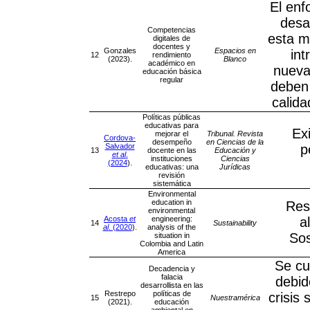
El enf
desa
Competencias
esta ma
digitales de
docentes y
Gonzales
Espacios en
int
12
rendimiento
(2023).
Blanco
académico en
nuevas
educación básica
regular
deben 
calida
Políticas públicas
educativas para
Ex
mejorar el
Tribunal. Revista
Cordova-
desempeño
en Ciencias de la
Salvador
p
13
docente en las
Educación y
et al
.
instituciones
Ciencias
(2024
).
educativas: una
Jurídicas
revisión
sistemática
Environmental
education in
Res
environmental
Acosta
et
engineering:
a
14
Sustainability
al
. (2020
).
analysis of the
Sos
situation in
Colombia and Latin
America
Se cu
Decadencia y
falacia
debid
desarrollista en las
Restrepo
políticas de
crisis
15
Nuestramérica
(2021).
educación