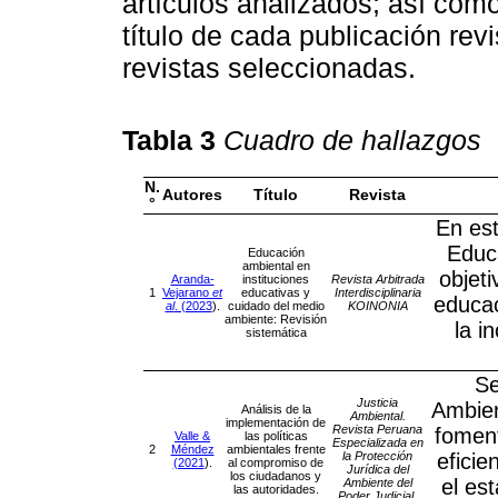
artículos analizados; así como
título de cada publicación rev
revistas seleccionadas.
Tabla 3
Cuadro de hallazgos
N.
Autores
Título
Revista
°
En est
Educ
Educación
ambiental en
objeti
Aranda-
instituciones
Revista Arbitrada
1
Vejarano
et
educativas y
Interdisciplinaria
educac
al
. (2023
).
cuidado del medio
KOINONIA
ambiente: Revisión
la i
sistemática
Se
Justicia
Ambien
Análisis de la
Ambiental.
implementación de
Revista Peruana
foment
Valle &
las políticas
Especializada en
2
Méndez
ambientales frente
la Protección
eficie
(2021
).
al compromiso de
Jurídica del
los ciudadanos y
el es
Ambiente del
las autoridades.
Poder Judicial.