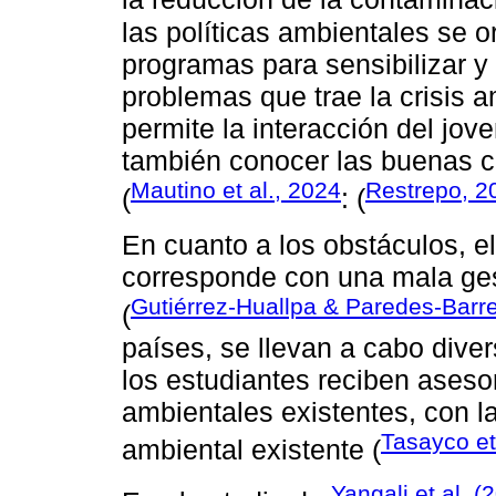
las políticas ambientales se o
programas para sensibilizar y 
problemas que trae la crisis 
permite la interacción del jov
también conocer las buenas c
Mautino et al., 2024
Restrepo, 2
(
: (
En cuanto a los obstáculos, e
corresponde con una mala gest
Gutiérrez-Huallpa & Paredes-Barr
(
países, se llevan a cabo diver
los estudiantes reciben aseso
ambientales existentes, con la
Tasayco et
ambiental existente (
Yangali et al. (