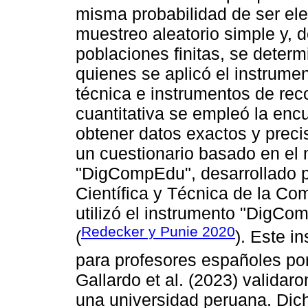
misma probabilidad de ser eleg
muestreo aleatorio simple y, 
poblaciones finitas, se deter
quienes se aplicó el instrumen
técnica e instrumentos de reco
cuantitativa se empleó la enc
obtener datos exactos y preci
un cuestionario basado en el
"DigCompEdu", desarrollado po
Científica y Técnica de la Co
utilizó el instrumento "DigC
Redecker y Punie 2020
(
). Este i
para profesores españoles por
Gallardo et al. (2023) validar
una universidad peruana. Dich