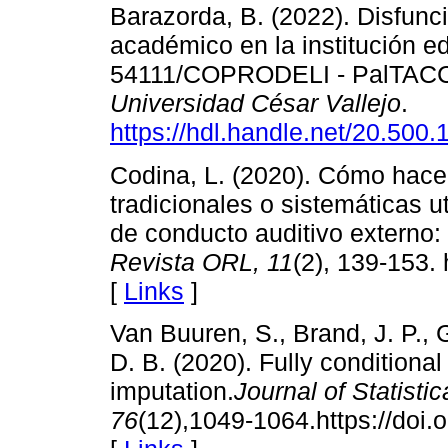
Barazorda, B. (2022). Disfunci
académico en la institución e
54111/COPRODELI - PalTACC
Universidad César Vallejo
.
https://hdl.handle.net/20.500
Codina, L. (2020). Cómo hacer
tradicionales o sistemáticas 
de conducto auditivo externo:
Revista ORL,
11
(2), 139-153. 
[
Links
]
Van Buuren, S., Brand, J. P.,
D. B. (2020). Fully conditional 
imputation.
Journal of Statisti
76
(12),1049-1064.https://do