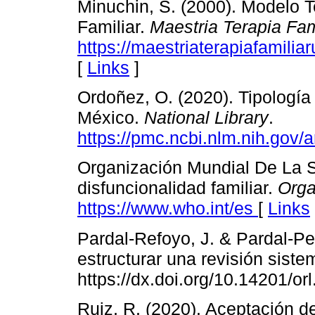
Minuchin, S. (2000). Modelo T
Familiar.
Maestria
Terapia Fa
https://maestriaterapiafamil
[
Links
]
Ordoñez, O. (2020). Tipología 
México.
National Library
.
https://pmc.ncbi.nlm.nih.gov
Organización Mundial De La Sa
disfuncionalidad familiar.
Orga
https://www.who.int/es
[
Links
Pardal-Refoyo, J. & Pardal-Pe
estructurar una revisión siste
https://dx.doi.org/10.14201/or
Ruiz, R. (2020). Aceptación de