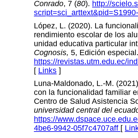
Conrado
, 7 (
80
).
http://scielo.
script=sci_arttext&pid=S19
López, L. (2020). La funcional
rendimiento escolar de los al
unidad educativa particular i
Cognosis,
5, Edición especial
https://revistas.utm.edu.ec/i
[
Links
]
Luna-Maldonado, L.-M. (2021).
con la funcionalidad familiar
Centro de Salud Asistencia So
universidad central del ecuad
https://www.dspace.uce.edu.ec
4be6-9942-05f7c4707aff
[
Lin