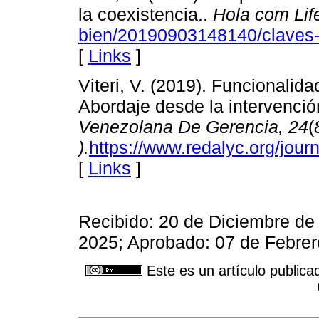
la coexistencia..
Hola com Lif
bien/20190903148140/claves-fo
[
Links
]
Viteri, V. (2019). Funcionalida
Abordaje desde la intervenci
Venezolana De Gerencia,
24
(
).
https://www.redalyc.org/jo
[
Links
]
Recibido: 20 de Diciembre de
2025; Aprobado: 07 de Febre
Este es un artículo publica