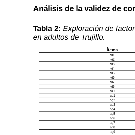
Análisis de la validez de co
Tabla 2:
Exploración de facto
en adultos de Trujillo.
Ítems
vi1
vi2
vi3
vi4
vi5
vi6
vi7
vi8
vi9
ag1
ag2
ag3
ag4
ag5
ag6
ag7
ag8
ag9