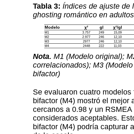
Tabla 3:
Índices de ajuste de
ghosting romántico en adultos 
Modelo
χ²
gl
χ²/gl
M1
3.757
249
15,09
M2
2.977
246
12,10
M3
2977
246
12,10
M4
2448
222
11,03
Nota.
M1 (Modelo original); M
correlacionados); M3 (Modelo
bifactor)
Se evaluaron cuatro modelos 
bifactor (M4) mostró el mejor 
cercanos a 0.98 y un RSMEA d
considerados aceptables. Est
bifactor (M4) podría capturar 