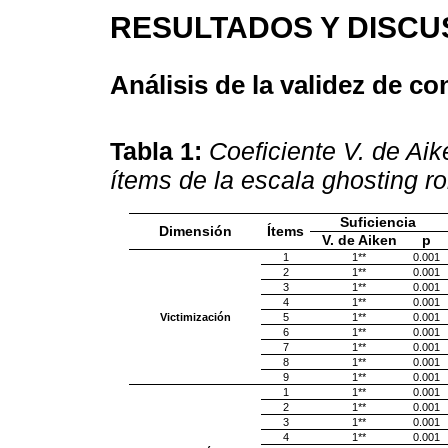
RESULTADOS Y DISCU
Análisis de la validez de c
Tabla 1:
Coeficiente V. de Aik
ítems de la escala ghosting r
Suficiencia
Dimensión
Ítems
V. de Aiken
p
1
1**
0.001
2
1**
0.001
3
1**
0.001
4
1**
0.001
Victimización
5
1**
0.001
6
1**
0.001
7
1**
0.001
8
1**
0.001
9
1**
0.001
1
1**
0.001
2
1**
0.001
3
1**
0.001
4
1**
0.001