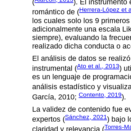
(
). El instrumento
Herrera-López et a
romántico de (
los cuales solo los 9 primero
adicionalmente una escala Lik
siempre), evaluando la frecue
realizado dicha conducta o ac
El análisis de datos se realiz
Ato et al., 2013
instrumental (
) u
es un lenguaje de programació
análisis estadístico y visualiz
Contento, 2019
García, 2010;
).
La validez de contenido fue e
Sánchez, 2021
expertos (
) bajo 
Torres-Ma
claridad y relevancia (