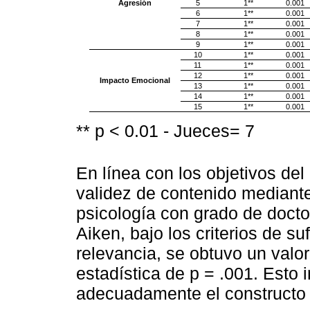
Agresión
5
1**
0.001
6
1**
0.001
7
1**
0.001
8
1**
0.001
9
1**
0.001
10
1**
0.001
11
1**
0.001
12
1**
0.001
Impacto Emocional
13
1**
0.001
14
1**
0.001
15
1**
0.001
** p < 0.01 - Jueces= 7
En línea con los objetivos del 
validez de contenido mediante
psicología con grado de docto
Aiken, bajo los criterios de su
relevancia, se obtuvo un valor
estadística de p = .001. Esto 
adecuadamente el constructo 