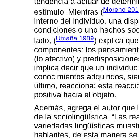
tendencia a actuar de determ
Moreno 201
estímulo. Mientras (
interno del individuo, una dis
condiciones o uno hechos soci
Umaña 1989
lado, (
) explica que
componentes: los pensamientos
(lo afectivo) y predisposicion
implica decir que un individu
conocimientos adquiridos, sien
último, reacciona; esta reacci
positiva hacia el objeto.
Además, agrega el autor que l
de la sociolingüística. “Las re
variedades lingüísticas muest
hablantes, de esta manera se 