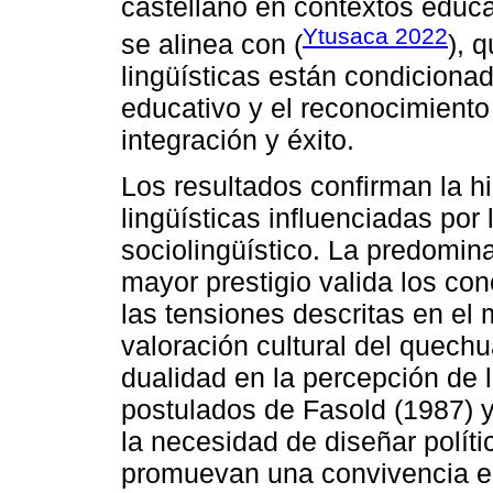
castellano en contextos educa
Ytusaca 2022
se alinea con (
), 
lingüísticas están condiciona
educativo y el reconocimiento
integración y éxito.
Los resultados confirman la h
lingüísticas influenciadas por 
sociolingüístico. La predomin
mayor prestigio valida los con
las tensiones descritas en el 
valoración cultural del quechua
dualidad en la percepción de 
postulados de Fasold (1987) y 
la necesidad de diseñar polít
promuevan una convivencia eq