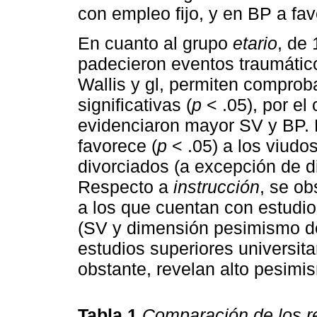
con empleo fijo, y en BP a favo
En cuanto al grupo
etario
, de
padecieron eventos traumátic
Wallis y gl, permiten comprob
significativas (
p
< .05), por el
evidenciaron mayor SV y BP. 
favorece (
p
< .05) a los viudo
divorciados (a excepción de 
Respecto a
instrucción
, se ob
a los que cuentan con estudio
(SV y dimensión pesimismo de
estudios superiores universit
obstante, revelan alto pesimi
Tabla 1
Comparación de los re