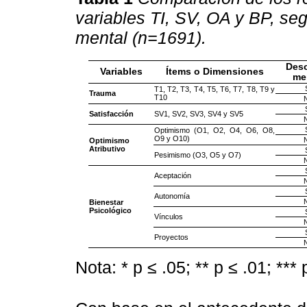
variables TI, SV, OA y BP, s
mental (n=1691).
Des
Variables
Ítems o Dimensiones
me
T1, T2, T3, T4, T5, T6, T7, T8, T9 y
Trauma
T10
Satisfacción
SV1, SV2, SV3, SV4 y SV5
Optimismo (O1, O2, O4, O6, O8,
O9 y O10)
Optimismo
Atributivo
Pesimismo (O3, O5 y O7)
Aceptación
Autonomía
Bienestar
Psicológico
Vínculos
Proyectos
Nota: * p ≤ .05; ** p ≤ .01; ***