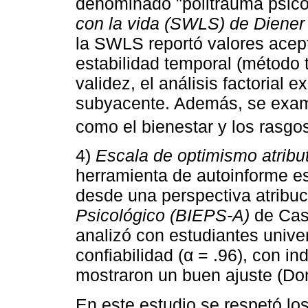
denominado "politrauma psico
con la vida (SWLS) de Diener 
la SWLS reportó valores acepta
estabilidad temporal (método t
validez, el análisis factorial e
subyacente. Además, se exami
como el bienestar y los rasgo
4)
Escala de optimismo atribu
herramienta de autoinforme e
desde una perspectiva atribuci
Psicológico (BIEPS-A)
de Casu
analizó con estudiantes univer
confiabilidad (α = .96), con in
mostraron un buen ajuste (Do
En este estudio se respetó los