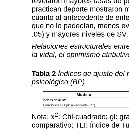
revelaron mayores tasas de p
practican deporte mostraron 
cuanto al antecedente de enf
que no lo padecían, menos eve
.05) y mayores niveles de SV.
Relaciones estructurales entre 
la vidal, el optimismo atributi
Tabla 2
Índices de ajuste del 
psicológico (BP)
Modelo
Índices de ajuste
2
Correlación múltiple al cuadrado (
R
)
2
Nota: x
: Chi-cuadrado; gl: gr
comparativo; TLI: Índice de 