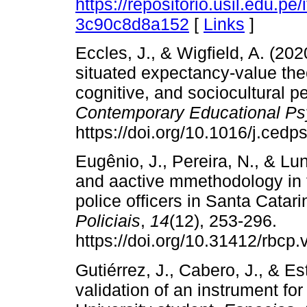
https://repositorio.usil.edu.p
3c90c8d8a152
[
Links
]
Eccles, J., & Wigfield, A. (20
situated expectancy-value the
cognitive, and sociocultural p
Contemporary Educational Ps
https://doi.org/10.1016/j.ced
Eugênio, J., Pereira, N., & Lun
and aactive mmethodology in t
police officers in Santa Catar
Policiais
,
14
(12), 253-296.
https://doi.org/10.31412/rbcp
Gutiérrez, J., Cabero, J., & E
validation of an instrument for