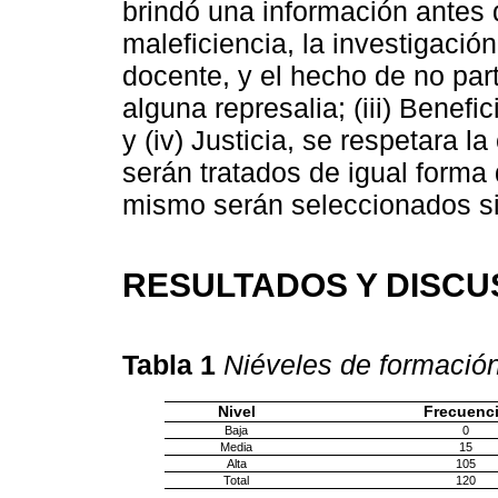
brindó una información antes d
maleficiencia, la investigaci
docente, y el hecho de no par
alguna represalia; (iii) Benefi
y (iv) Justicia, se respetara l
serán tratados de igual forma
mismo serán seleccionados si
RESULTADOS Y DISCU
Tabla 1
Niéveles de formació
Nivel
Frecuenc
Baja
0
Media
15
Alta
105
Total
120