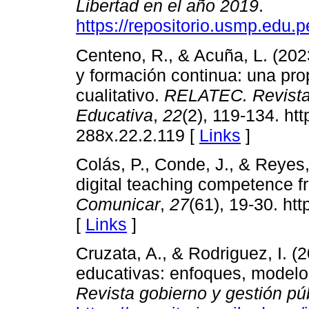
Libertad en el año 2019
.
https://repositorio.usmp.edu
Centeno, R., & Acuña, L. (202
y formación continua: una pr
cualitativo.
RELATEC. Revista
Educativa
,
22
(2), 119-134. ht
288x.22.2.119 [
Links
]
Colás, P., Conde, J., & Reyes
digital teaching competence f
Comunicar
,
27
(61), 19-30. ht
[
Links
]
Cruzata, A., & Rodriguez, I. (2
educativas: enfoques, modelos 
Revista gobierno y gestión pú