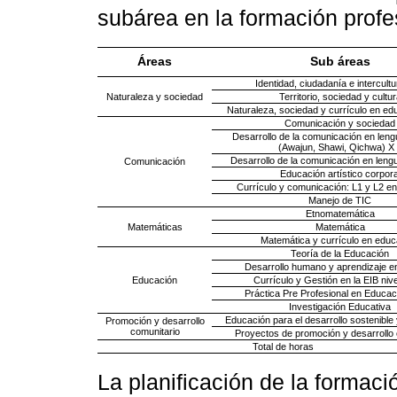
subárea en la formación profe
Áreas
Sub áreas
Identidad, ciudadanía e intercultu
Naturaleza y sociedad
Territorio, sociedad y cultur
Naturaleza, sociedad y currículo en edu
Comunicación y sociedad
Desarrollo de la comunicación en lengu
(Awajun, Shawi, Qichwa) X
Desarrollo de la comunicación en lengu
Comunicación
Educación artístico corpora
Currículo y comunicación: L1 y L2 e
Manejo de TIC
Etnomatemática
Matemáticas
Matemática
Matemática y currículo en educ
Teoría de la Educación
Desarrollo humano y aprendizaje en
Educación
Currículo y Gestión en la EIB nivel
Práctica Pre Profesional en Educaci
Investigación Educativa
Educación para el desarrollo sostenible y
Promoción y desarrollo
comunitario
Proyectos de promoción y desarrollo 
Total de horas
La planificación de la formac