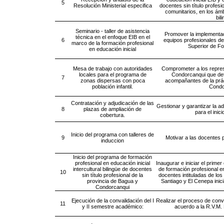
5
Resolución Ministerial especifica
docentes sin título profes
comunitarios, en los ám
bil
Seminario - taller de asistencia
Promover la implementac
técnica en el enfoque EIB en el
6
equipos profesionales de
marco de la formación profesional
Superior de F
en educación inicial
Mesa de trabajo con autoridades
Comprometer a los repre
locales para el programa de
Condorcanqui que det
7
zonas dispersas con poca
acompañantes de la prác
población infantil.
Condo
Contratación y adjudicación de las
Gestionar y garantizar la a
8
plazas de ampliación de
para el inic
cobertura.
Inicio del programa con talleres de
9
Motivar a las docentes 
induccion
Inicio del programa de formación
profesional en educación inicial
Inaugurar e iniciar el prime
intercultural bilingüe de docentes
de formación profesional e
10
sin título profesional de la
docentes intituladas de los
provincia de Bagua y
Santiago y El Cenepa inic
Condorcanqui
Ejecución de la convalidación del I
Realizar el proceso de conva
11
y II semestre académico:
acuerdo a la R.V.M