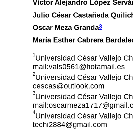
Víctor Alejandro López Servá
Julio César Castañeda Quilic
3
Oscar Meza Granda
María Esther Cabrera Bardale
1
Universidad César Vallejo Ch
mail:vals0561@hotamail.es
2
Universidad César Vallejo Ch
cescas@outlook.com
3
Universidad César Vallejo Ch
mail:oscarmeza1717@gmail.
4
Universidad César Vallejo Ch
techi2884@gmail.com