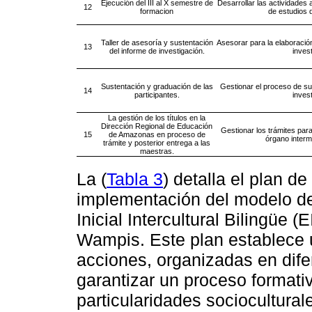
Ejecución del III al X semestre de
Desarrollar las actividades
12
formacion
de estudios 
Taller de asesoría y sustentación
Asesorar para la elaboració
13
del informe de investigación.
inves
Sustentación y graduación de las
Gestionar el proceso de su
14
participantes.
inves
La gestión de los títulos en la
Dirección Regional de Educación
Gestionar los trámites para 
15
de Amazonas en proceso de
órgano interm
trámite y posterior entrega a las
maestras.
La (
Tabla 3
) detalla el plan d
implementación del modelo d
Inicial Intercultural Bilingüe
Wampis. Este plan establece 
acciones, organizadas en dife
garantizar un proceso formativ
particularidades sociocultural