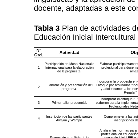
docente, adaptadas a este con
Tabla 3
Plan de actividades 
Educación Inicial Intercultural
N°
Actividad
Obj
Ord.
Participación en Mesa Nacional e
Elaborar participativamen
1
Internacional para la elaboración
profesional para docente
de la propuesta.
amaz
Incorporar la propuesta en
Elaboración y presentación del
Enfoque por resultados “Inc
2
programa.
y adolescentes a los ser
Regular” 
Incorporar el enfoque EI
3
Primer taller presencial.
elaboren para la implementa
Profesionales Peda
Inscripcion de las participantes
Comprometer a las aut
4
Awajun y Wampis
inscripciones de
Analizar las normas para 
profesional en educación 
Recepción y análisis de la
educación inicial EIB y