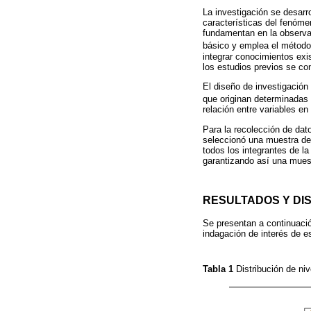
La investigación se desarro
características del fenóme
fundamentan en la observac
básico y emplea el método 
integrar conocimientos exi
los estudios previos se co
El diseño de investigación
que originan determinadas 
relación entre variables 
Para la recolección de dato
seleccionó una muestra de 
todos los integrantes de l
garantizando así una muest
RESULTADOS Y DI
Se presentan a continuación
indagación de interés de e
Tabla 1
Distribución de ni