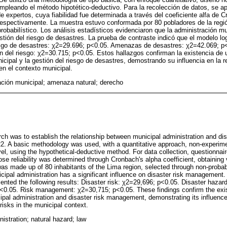
 empleando el método hipotético-deductivo. Para la recolección de datos, se ap
de expertos, cuya fiabilidad fue determinada a través del coeficiente alfa de 
 respectivamente. La muestra estuvo conformada por 80 pobladores de la regi
obabilístico. Los análisis estadísticos evidenciaron que la administración mun
stión del riesgo de desastres. La prueba de contraste indicó que el modelo lo
esgo de desastres: χ2=29.696; p<0.05. Amenazas de desastres: χ2=42.069; p<
 del riesgo: χ2=30.715; p<0.05. Estos hallazgos confirman la existencia de un
nicipal y la gestión del riesgo de desastres, demostrando su influencia en la
en el contexto municipal.
ación municipal; amenaza natural; derecho
arch was to establish the relationship between municipal administration and 
22. A basic methodology was used, with a quantitative approach, non-experim
evel, using the hypothetical-deductive method. For data collection, questionnai
se reliability was determined through Cronbach's alpha coefficient, obtaining
as made up of 80 inhabitants of the Lima region, selected through non-probabil
ipal administration has a significant influence on disaster risk management. 
sented the following results: Disaster risk: χ2=29,696; p<0.05. Disaster haza
p<0.05. Risk management: χ2=30,715; p<0.05. These findings confirm the exis
ipal administration and disaster risk management, demonstrating its influence
 risks in the municipal context.
istration; natural hazard; law