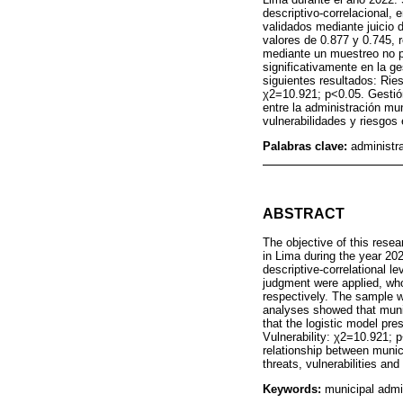
descriptivo-correlacional,
validados mediante juicio 
valores de 0.877 y 0.745,
mediante un muestreo no pr
significativamente en la ge
siguientes resultados: Ri
χ2=10.921; p<0.05. Gestión
entre la administración mu
vulnerabilidades y riesgos 
Palabras clave:
administr
ABSTRACT
The objective of this rese
in Lima during the year 20
descriptive-correlational l
judgment were applied, who
respectively. The sample w
analyses showed that munic
that the logistic model pre
Vulnerability: χ2=10.921; 
relationship between munic
threats, vulnerabilities and
Keywords:
municipal admin