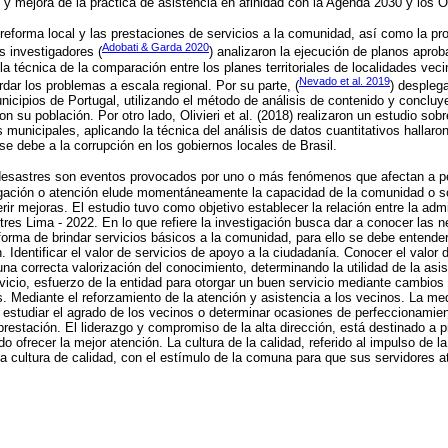
n y mejora de la práctica de asistencia en afinidad con la Agenda 2030 y los 
 reforma local y las prestaciones de servicios a la comunidad, así como la pr
Adobati & Garda 2020
s investigadores (
) analizaron la ejecución de planos aprob
 la técnica de la comparación entre los planes territoriales de localidades ve
Nevado et al. 2019
dar los problemas a escala regional. Por su parte, (
) despleg
nicipios de Portugal, utilizando el método de análisis de contenido y concluy
n su población. Por otro lado, Olivieri et al. (2018) realizaron un estudio sobr
 municipales, aplicando la técnica del análisis de datos cuantitativos hallar
se debe a la corrupción en los gobiernos locales de Brasil.
 desastres son eventos provocados por uno o más fenómenos que afectan a p
gación o atención elude momentáneamente la capacidad de la comunidad o s
rir mejoras. El estudio tuvo como objetivo establecer la relación entre la admi
tres Lima - 2022. En lo que refiere la investigación busca dar a conocer las 
 forma de brindar servicios básicos a la comunidad, para ello se debe entende
 Identificar el valor de servicios de apoyo a la ciudadanía. Conocer el valor 
una correcta valorización del conocimiento, determinando la utilidad de la asi
ervicio, esfuerzo de la entidad para otorgar un buen servicio mediante cambios
. Mediante el reforzamiento de la atención y asistencia a los vecinos. La med
e estudiar el agrado de los vecinos o determinar ocasiones de perfeccionamien
prestación. El liderazgo y compromiso de la alta dirección, está destinado a p
o ofrecer la mejor atención. La cultura de la calidad, referido al impulso de 
na cultura de calidad, con el estímulo de la comuna para que sus servidores a