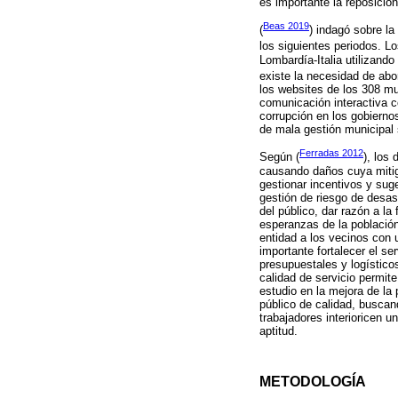
es importante la reposició
Beas 2019
(
) indagó sobre la
los siguientes periodos. Lo
Lombardía-Italia utilizando
existe la necesidad de abor
los websites de los 308 mu
comunicación interactiva co
corrupción en los gobiernos
de mala gestión municipal 
Ferradas 2012
Según (
), los
causando daños cuya miti
gestionar incentivos y suge
gestión de riesgo de desas
del público, dar razón a la
esperanzas de la población.
entidad a los vecinos con 
importante fortalecer el s
presupuestales y logísticos
calidad de servicio permit
estudio en la mejora de la 
público de calidad, buscand
trabajadores interioricen u
aptitud.
METODOLOGÍA