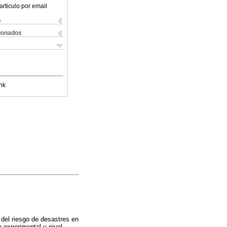
articulo por email
s
cionados
nk
n del riesgo de desastres en
o experimental y nivel