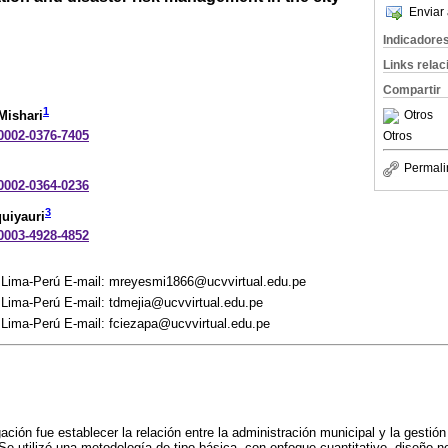
Enviar 
Indicadore
Links rela
Compartir
1
Otros
Mishari
-0002-0376-7405
Otros
Permali
-0002-0364-0236
3
uiyauri
-0003-4928-4852
o Lima-Perú E-mail: mreyesmi1866@ucvvirtual.edu.pe
 Lima-Perú E-mail: tdmejia@ucvvirtual.edu.pe
 Lima-Perú E-mail: fciezapa@ucvvirtual.edu.pe
gación fue establecer la relación entre la administración municipal y la gestió
Se utilizó una metodología de tipo básica, con enfoque cuantitativo, diseño n