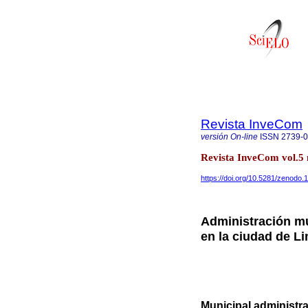
Revista InveCom
versión On-line
ISSN
2739-
Revista InveCom vol.5
https://doi.org/10.5281/zenodo
Administración mu
en la ciudad de L
Municipal administra