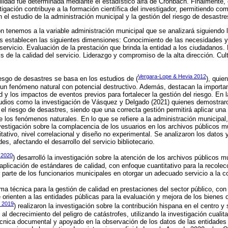
bilidad fue determinada mediante el estadístico alfa de Cronbach. Finalmente
igación contribuye a la formación científica del investigador, permitiendo com
 el estudio de la administración municipal y la gestión del riesgo de desastre
ón tenemos a la variable administración municipal que se analizará siguiendo
es establecen las siguientes dimensiones: Conocimiento de las necesidades y 
l servicio. Evaluación de la prestación que brinda la entidad a los ciudadanos.
is de la calidad del servicio. Liderazgo y compromiso de la alta dirección. Cul
Vergara-Lope & Hevia 2012
riesgo de desastres se basa en los estudios de (
), quie
 un fenómeno natural con potencial destructivo. Además, destacan la importan
 y los impactos de eventos previos para fortalecer la gestión del riesgo. En l
tudios como la investigación de Vásquez y Delgado (2021) quienes demostraron
 el riesgo de desastres, siendo que una correcta gestión permitirá aplicar una
e los fenómenos naturales. En lo que se refiere a la administración municipal,
nvestigación sobre la complacencia de los usuarios en los archivos públicos mu
tativo, nivel correlacional y diseño no experimental. Se analizaron los datos
es, afectando el desarrollo del servicio bibliotecario.
 2020
) desarrolló la investigación sobre la atención de los archivos públicos m
aplicación de estándares de calidad, con enfoque cuantitativo para la recole
 parte de los funcionarios municipales en otorgar un adecuado servicio a la 
rma técnica para la gestión de calidad en prestaciones del sector público, con 
 orienten a las entidades públicas para la evaluación y mejora de los bienes 
. 2019
) realizaron la investigación sobre la contribución hispana en el centro y
al decrecimiento del peligro de catástrofes, utilizando la investigación cualitat
técnica documental y apoyado en la observación de los datos de las entidade