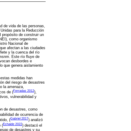
ad de vida de las personas,
s Unidas para la Reducción
 propósito de construir un
(INEI), como organismo
istro Nacional de
 que afectan a las ciudades
ñete y la cuenca del río
msnm. Este río fluye de
rovocan desbordes e
 lo que genera aislamiento
, estas medidas han
ión del riesgo de desastres
mo la amenaza,
Ferradas 2012
cos de (
),
ivos, vulnerabilidad y
ión de desastres, como
babilidad de ocurrencia de
Gabriel 2017
tido, (
) analizó
Echaide 2022
 (
) destacó el
iesgo de desastres y su