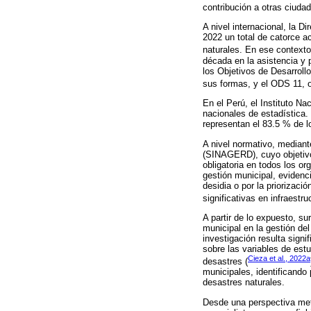
contribución a otras ciuda
A nivel internacional, la 
2022 un total de catorce 
naturales. En ese contexto
década en la asistencia y 
los Objetivos de Desarroll
sus formas, y el ODS 11, o
En el Perú, el Instituto Na
nacionales de estadística.
representan el 83.5 % de l
A nivel normativo, mediant
(SINAGERD), cuyo objetivo
obligatoria en todos los o
gestión municipal, evidenc
desidia o por la priorizaci
significativas en infraestr
A partir de lo expuesto, su
municipal en la gestión de
investigación resulta sign
sobre las variables de est
Cieza et al., 2022a
desastres (
municipales, identificando 
desastres naturales.
Desde una perspectiva met