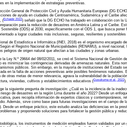
des en la implementación de estrategias preventivas.
Dirección General de Protección Civil y Ayuda Humanitaria Europeas (DG ECHO)
acciones de ayuda en ciudades de Centroamérica, Sudamérica y el Caribe afe
Echaide 2022
, (
) señaló que la DG ECHO ha trabajado en colaboración con la
preparación para la reducción de desastres en América Latina y el Caribe. Es
o Sostenible (ODS) al 2030, específicamente con el ODS 1, que busca poner f
rientado a lograr ciudades más inclusivas, seguras, resilientes y sostenibles 
cional de Estadística e Informática (INEI, 2018) es el organismo encargado de 
 Según el Registro Nacional de Municipalidades (RENAMU), a nivel nacional, l
os peligros de origen natural que afectan a las ciudades y zonas urbanas.
e la Ley N.º 29664 del 08/02/2011, se creó el Sistema Nacional de Gestión d
 es minimizar las contingencias derivadas de amenazas naturales. Esta norm
rganismos públicos. Sin embargo, en la mayoría de instituciones del Estado s
iada en la falta de acciones preventivas ante posibles fenómenos naturales. 
ón de otras metas de menor relevancia, agrava la vulnerabilidad de la població
Gusukuma et al., 2022
uctura, viviendas, cultivos y establecimientos educativos (
).
rge la siguiente pregunta de investigación: ¿Cuál es la incidencia de la inade
l riesgo de desastres en la región Lima durante el año 2022? Desde un enfoque
ificativa, pues recopila información de expertos clásicos y contemporáneos, r
udio. Además, sirve como base para futuras investigaciones en el campo de la
). Desde un enfoque práctico, este estudio analiza las deficiencias en la pres
problemas y proponiendo soluciones para fortalecer la gestión pública y reduci
odológica, los instrumentos de medición empleados fueron validados por un 