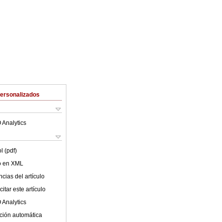
Personalizados
 Analytics
l (pdf)
lo en XML
cias del artículo
itar este artículo
 Analytics
ción automática