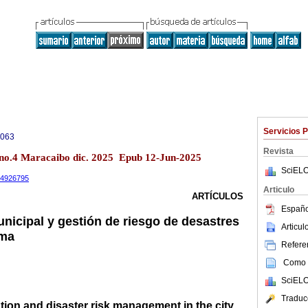
Servicios 
0063
Revista
 no.4 Maracaibo dic. 2025 Epub 12-Jun-2025
SciELO
.14926795
Articulo
ARTÍCULOS
Españo
nicipal y gestión de riesgo de desastres
Articu
ima
Referen
Como c
SciELO
Traduc
tion and disaster risk management in the city