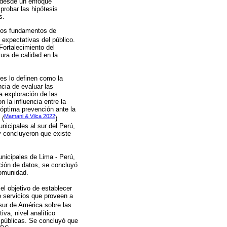
, desde un enfoque
probar las hipótesis
s.
 los fundamentos de
expectativas del público.
 Fortalecimiento del
tura de calidad en la
nes lo definen como la
cia de evaluar las
a exploración de las
 la influencia entre la
 óptima prevención ante la
Mamani & Vilca 2022
 (
)
nicipales al sur del Perú,
 y concluyeron que existe
unicipales de Lima - Perú,
cción de datos, se concluyó
comunidad.
el objetivo de establecer
o servicios que proveen a
 sur de América sobre las
iva, nivel analítico
s públicas. Se concluyó que