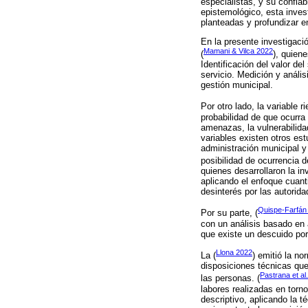
especialistas, y su confia
epistemológico, esta invest
planteadas y profundizar en
En la presente investigaci
Mamani & Vilca 2022
(
), quien
Identificación del valor de
servicio. Medición y anális
gestión municipal.
Por otro lado, la variable 
probabilidad de que ocurra
amenazas, la vulnerabilidad
variables existen otros es
administración municipal y
posibilidad de ocurrencia d
quienes desarrollaron la i
aplicando el enfoque cuanti
desinterés por las autoridad
Quispe-Farfán
Por su parte, (
con un análisis basado en 
que existe un descuido por
Llona 2022
La (
) emitió la no
disposiciones técnicas que
Pastrana et al
las personas. (
labores realizadas en torno 
descriptivo, aplicando la 