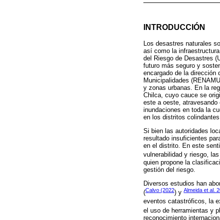
INTRODUCCIÓN
Los desastres naturales so
así como la infraestructur
del Riesgo de Desastres (U
futuro más seguro y sosten
encargado de la dirección 
Municipalidades (RENAMU), 
y zonas urbanas. En la regi
Chilca, cuyo cauce se ori
este a oeste, atravesando 
inundaciones en toda la cu
en los distritos colindantes
Si bien las autoridades l
resultado insuficientes pa
en el distrito. En este se
vulnerabilidad y riesgo, l
quien propone la clasifica
gestión del riesgo.
Diversos estudios han abor
Calvo (2022
Almeida et al. 
(
) y
eventos catastróficos, la e
el uso de herramientas y p
reconocimiento internacion