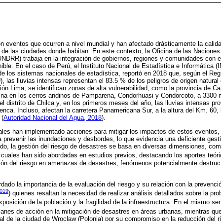
n eventos que ocurren a nivel mundial y han afectado drásticamente la calid
a de las ciudades donde habitan. En este contexto, la Oficina de las Nacione
NDRR) trabaja en la integración de gobiernos, regiones y comunidades con el
ible. En el caso de Perú, el Instituto Nacional de Estadística e Informática 
de los sistemas nacionales de estadística, reportó en 2018 que, según el Reg
las lluvias intensas representan el 83.5 % de los peligros de origen natural
ón Lima, se identifican zonas de alta vulnerabilidad, como la provincia de Ca
gina en los cerros andinos de Pamparena, Condorhuasi y Condorcoto, a 3300 
el distrito de Chilca y, en los primeros meses del año, las lluvias intensas p
enca. Incluso, afectan la carretera Panamericana Sur, a la altura del Km. 60,
 (
Autoridad Nacional del Agua, 2018
).
ocales han implementado acciones para mitigar los impactos de estos eventos
ra prevenir las inundaciones y desbordes, lo que evidencia una deficiente gest
ntido, la gestión del riesgo de desastres se basa en diversas dimensiones, co
as cuales han sido abordadas en estudios previos, destacando los aportes teóri
ción del riesgo en amenazas de desastres, fenómenos potencialmente destruct
dado la importancia de la evaluación del riesgo y su relación con la prevenc
2019
) quienes resaltan la necesidad de realizar análisis detallados sobre la pro
xposición de la población y la fragilidad de la infraestructura. En el mismo sen
lanes de acción en la mitigación de desastres en áreas urbanas, mientras que
al de la ciudad de Wroclaw (Polonia) por su compromiso en la reducción del r