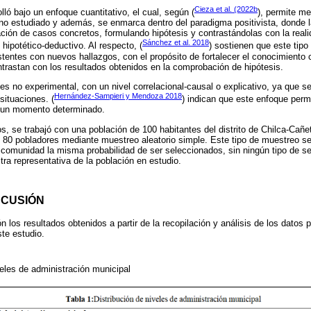
Cieza et al. (2022b
lló bajo un enfoque cuantitativo, el cual, según (
), permite m
no estudiado y además, se enmarca dentro del paradigma positivista, donde l
ión de casos concretos, formulando hipótesis y contrastándolas con la realid
Sánchez et al. 2018
hipotético-deductivo. Al respecto, (
) sostienen que este tipo
stentes con nuevos hallazgos, con el propósito de fortalecer el conocimiento c
ntrastan con los resultados obtenidos en la comprobación de hipótesis.
 es no experimental, con un nivel correlacional-causal o explicativo, ya que s
Hernández-Sampieri y Mendoza 2018
situaciones. (
) indican que este enfoque permit
en un momento determinado.
s, se trabajó con una población de 100 habitantes del distrito de Chilca-Cañe
80 pobladores mediante muestreo aleatorio simple. Este tipo de muestreo se 
a comunidad la misma probabilidad de ser seleccionados, sin ningún tipo de se
ra representativa de la población en estudio.
SCUSIÓN
 los resultados obtenidos a partir de la recopilación y análisis de los datos 
ste estudio.
veles de administración municipal