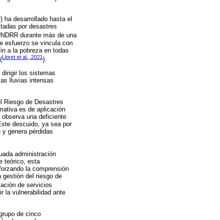
 ha desarrollado hasta el
ctadas por desastres
 UNDRR durante más de una
te esfuerzo se vincula con
in a la pobreza en todas
Lloret et al., 2021
(
).
dirigir los sistemas
as lluvias intensas
el Riesgo de Desastres
ativa es de aplicación
e observa una deficiente
Este descuido, ya sea por
n y genera pérdidas
cuada administración
 teórico, esta
eforzando la comprensión
 gestión del riesgo de
tación de servicios
r la vulnerabilidad ante
grupo de cinco