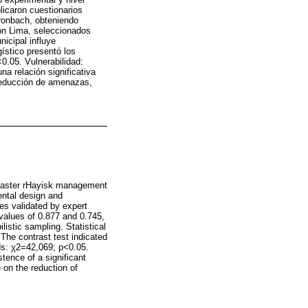
licaron cuestionarios
Cronbach, obteniendo
ón Lima, seleccionados
icipal influye
gístico presentó los
0.05. Vulnerabilidad:
a relación significativa
 reducción de amenazas,
disaster rHayisk management
ental design and
res validated by expert
 values of 0.877 and 0.745,
istic sampling. Statistical
The contrast test indicated
rds: χ2=42,069; p<0.05.
tence of a significant
 on the reduction of