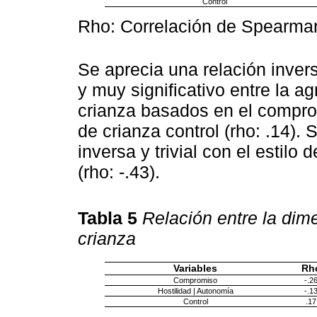
Control
Rho: Correlación de Spearma
Se aprecia una relación inve
y muy significativo entre la ag
crianza basados en el compromi
de crianza control (rho: .14).
inversa y trivial con el estil
(rho: -.43).
Tabla 5
Relación entre la dime
crianza
Variables
Rh
Compromiso
-.2
Hostilidad | Autonomía
-.1
Control
.17