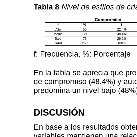
Tabla 8
Nivel de estilos de cr
Compromiso
%
f
f
Alto
56
22.4%
Medio
121
48.4%
Bajo
73
29.2%
Total
250
100%
f: Frecuencia, %: Porcentaje
En la tabla se aprecia que pr
de compromiso (48.4%) y auto
predomina un nivel bajo (48%
DISCUSIÓN
En base a los resultados obt
variables mantienen una relac