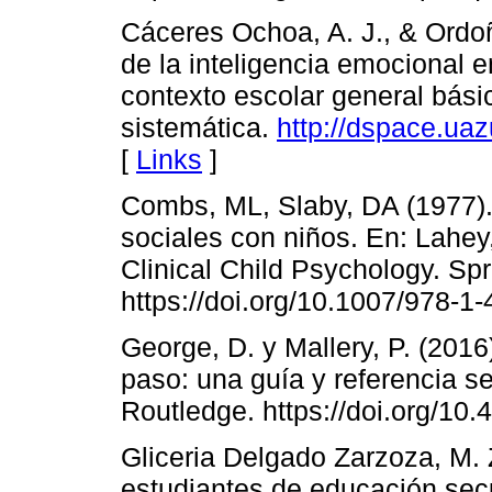
Cáceres Ochoa, A. J., & Ordoñe
de la inteligencia emocional e
contexto escolar general bási
sistemática.
http://dspace.ua
[
Links
]
Combs, ML, Slaby, DA (1977).
sociales con niños. En: Lahey
Clinical Child Psychology. Sp
https://doi.org/10.1007/978-1
George, D. y Mallery, P. (201
paso: una guía y referencia se
Routledge. https://doi.org/1
Gliceria Delgado Zarzoza, M. 
estudiantes de educación sec