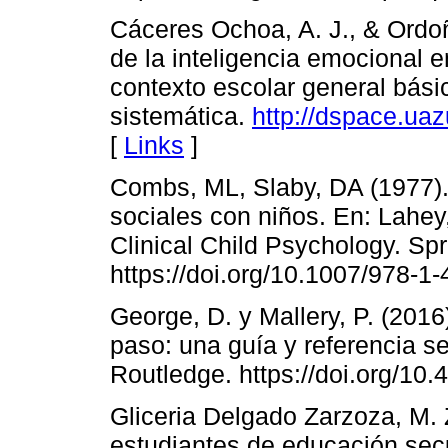
Cáceres Ochoa, A. J., & Ordoñe
de la inteligencia emocional e
contexto escolar general bási
sistemática.
http://dspace.ua
[
Links
]
Combs, ML, Slaby, DA (1977).
sociales con niños. En: Lahey
Clinical Child Psychology. Sp
https://doi.org/10.1007/978-1
George, D. y Mallery, P. (201
paso: una guía y referencia se
Routledge. https://doi.org/1
Gliceria Delgado Zarzoza, M. 
estudiantes de educación sec