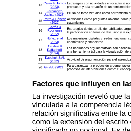
Calvo & Hornos
Estrategias con actividades enfocadas al apr
13
(2023)
.
propuesto y a la creación de un conjunto bien
Fernandez-
14
El uso de foros virtuales como herramienta di
Jacinto (2023)
.
Parra & Cépeda
Actividades como preguntas abiertas, foros pa
15
(2022)
tratamientos.
Cortés &
Estrategias de desarrollo de habilidades arg
16
Rodríguez
la participación en foros de discusión y la ex
(2022)
.
Núñez et al.
Los materiales digitales creados funcionan 
17
(2023)
.
económicos y financieros.
Crudele &
Las habilidades argumentativas son esencial
18
Raffaghelli,
una herramienta útil para la visualización de
(2024)
.
Kapshuk & Alt
19
Actividad de argumentación para el aprendiz
(2022)
.
Para garantizar la producción argumentativa 
20
Giraldo (2021)
.
procesos de intervenciones como: el concepto
Factores que influyen en l
La investigación reveló que 
vinculada a la competencia l
relación significativa entre la
como la extensión del escrito
significado no nocional. Es d