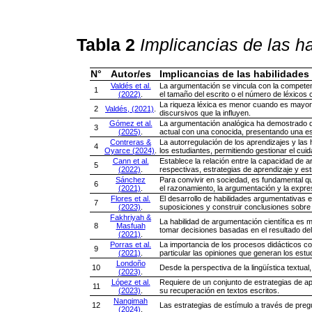
Tabla 2
Implicancias de las h
N°
Autor/es
Implicancias de las habilidade
Valdés et al.
La argumentación se vincula con la competenc
1
(2022)
.
el tamaño del escrito o el número de léxicos 
La riqueza léxica es menor cuando es mayor la
2
Valdés, (2021)
.
discursivos que la influyen.
Gómez et al.
La argumentación analógica ha demostrado qu
3
(2025)
.
actual con una conocida, presentando una es
Contreras &
La autorregulación de los aprendizajes y las
4
Oyarce (2024)
.
los estudiantes, permitiendo gestionar el cui
Cann et al.
Establece la relación entre la capacidad de 
5
(2022)
.
respectivas, estrategias de aprendizaje y est
Sánchez
Para convivir en sociedad, es fundamental q
6
(2021)
.
el razonamiento, la argumentación y la expre
Flores et al.
El desarrollo de habilidades argumentativas e
7
(2023)
.
suposiciones y construir conclusiones sobr
Fakhriyah &
La habilidad de argumentación científica es m
8
Masfuah
tomar decisiones basadas en el resultado del 
(2021)
.
Porras et al.
La importancia de los procesos didácticos c
9
(2021)
.
particular las opiniones que generan los estu
Londoño
10
Desde la perspectiva de la lingüística textual
(2023)
.
López et al.
Requiere de un conjunto de estrategias de a
11
(2023)
.
su recuperación en textos escritos.
Nangimah
12
Las estrategias de estímulo a través de preg
(2024)
.