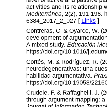
activities and its relationship 
Mediterránea
, 2(2), 191-196. 
6384_2017_2_027 [
Links
]
Contreras, C. & Oyarce, W. (20
development of argumentation
A mixed study.
Educación Me
https://doi.org/10.1016/j.ed
Cortés, M. & Rodríguez, R. (
neurodegenerativas: una cuesti
habilidad argumentativa.
Prax
https://doi.org/10.19053/221
Crudele, F. & Raffaghelli, J. (
through argument mapping: a l
Journal of Information Techn