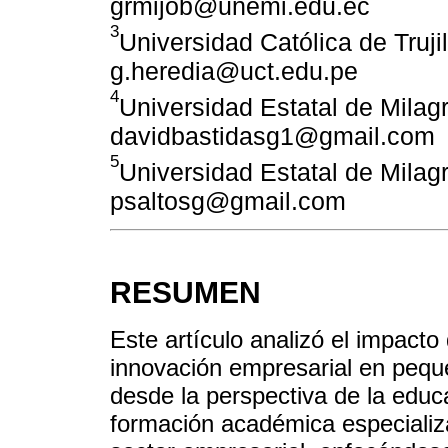
grmijob@unemi.edu.ec
3
Universidad Católica de Trujil
g.heredia@uct.edu.pe
4
Universidad Estatal de Milag
davidbastidasg1@gmail.com
5
Universidad Estatal de Milag
psaltosg@gmail.com
RESUMEN
Este artículo analizó el impacto de
innovación empresarial en pe
desde la perspectiva de la edu
formación académica especializa