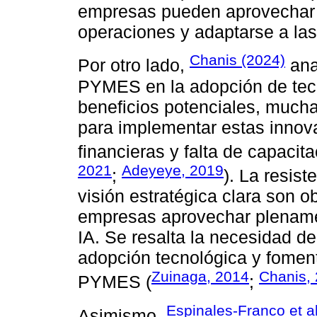
empresas pueden aprovechar l
operaciones y adaptarse a las 
Chanis (2024)
Por otro lado,
ana
PYMES en la adopción de tecn
beneficios potenciales, much
para implementar estas innov
financieras y falta de capacit
2021
Adeyeye, 2019
;
). La resis
visión estratégica clara son 
empresas aprovechar plenamen
IA. Se resalta la necesidad d
adopción tecnológica y foment
Zuinaga, 2014
Chanis,
PYMES (
;
Espinales-Franco et al
Asimismo,