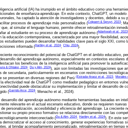
eligencia artificial (IA) ha irrumpido en el ámbito educativo como una herrami
adicionales de enseñanza-aprendizaje. En este contexto, ChatGPT, un modelo
uronales, ha captado la atención de investigadores y docentes, debido a su p
Colpaert & Spruyt, 2023
acilitar procesos de aprendizaje más personalizados (
; Ma
que, al simular el lenguaje humano, permite ofrecer retroalimentación inmedi
Adarkwah et al., 2023
ñar al estudiante en su proceso de aprendizaje autónomo (
 la educación contemporánea, caracterizada por una mayor flexibilidad, acces
os estudiantes pueden desarrollar habilidades clave para el siglo XXI, como la
Hartley et al., 2024
Chiu, 2024
ecisiones informada (
;
).
reciente reconocimiento del potencial de ChatGPT en el ámbito educativo, per
desarrollo del aprendizaje autónomo, especialmente en contextos escolares 
estacan los beneficios de la inteligencia artificial para promover la autoeficac
ra & Ohtake, 2024
Du y Alm, 2024
;
), aún son limitadas las investigaciones que 
es de secundaria, particularmente en escenarios con restricciones tecnológica
(Estrada-Araoz et al., 2023
Morales e
ue se presentan en diversas regiones del Perú
;
e la efectividad real de ChatGPT como mediador pedagógico en entornos vuln
conectividad puede obstaculizar su implementación y limitar el desarrollo de
Garrido Arce, 2024
gido (
; Menacho et al., 2024).
l desarrollo del aprendizaje autónomo mediante herramientas basadas en inteli
mente relevante en el actual escenario educativo, donde se requieren nueva
e personalización, accesibilidad y eficiencia del aprendizaje. La creciente 
tionar su propio proceso formativo se relaciona directamente con las compe
Du & Alm, 2024
Hartley et al., 2024
tecnológicamente interconectado (
;
). En este se
a democratizar el acceso al conocimiento, generar experiencias formativas sig
tes, al brindar acompañamiento personalizado, retroalimentación en tiempo r