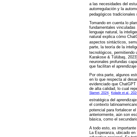
a las necesidades del estu
autorregulación y la automo
pedagógicos tradicionales
Tomando en cuenta lo plant
fundamentales vinculadas a
lenguaje natural, la intelig
natural explica cómo Chat
aspectos sintácticos, sem
parte, la teoría de la inte
tecnológicos, permitiendo 
Karakose & Tülübaş, 2023
neuronales profundas capa
que facilitan el aprendizaj
Por otra parte, algunos e
en lo que respecta al desa
evidenciado que ChatGPT pu
de alta calidad, lo cual re
Slamet, 2024
Kolade et al., 202
;
estratégica del aprendizaje
el contexto latinoamerica
potencial para fortalecer 
anteriormente, aún son es
básica, como el secundari
A todo esto, es importante 
La Esperanza, ubicado en l