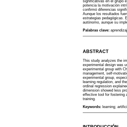
significativas en el grupo
potencia la motivación intr
confirmó diferencias signif
Aunque los resultados fuer
estrategias pedagógicas. 
autónomo, aunque su implem
Palabras clave:
aprendizaj
ABSTRACT
This study analyzes the im
experimental design was use
experimental group with Ch
management, self-motivatio
experimental group, especia
learning regulation, and th
ordinal regression explaine
dimension showed less prog
effective tool for fosterin
training.
Keywords:
learning; artifi
INTRODUCCIÓN