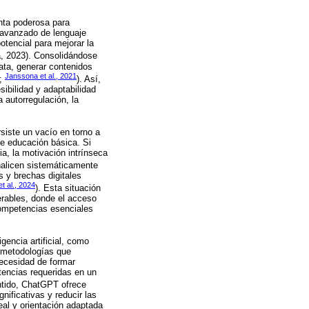
enta poderosa para
 avanzado de lenguaje
otencial para mejorar la
, 2023). Consolidándose
ata, generar contenidos
Janssona et al., 2021
;
). Así,
ibilidad y adaptabilidad
 autorregulación, la
siste un vacío en torno a
de educación básica. Si
ia, la motivación intrínseca
analicen sistemáticamente
s y brechas digitales
t al., 2024
). Esta situación
erables, donde el acceso
 competencias esenciales
gencia artificial, como
s metodologías que
necesidad de formar
tencias requeridas en un
ntido, ChatGPT ofrece
nificativas y reducir las
eal y orientación adaptada