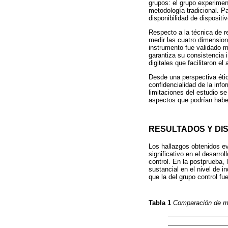
grupos: el grupo experimen
metodología tradicional. Pa
disponibilidad de dispositi
Respecto a la técnica de r
medir las cuatro dimension
instrumento fue validado me
garantiza su consistencia i
digitales que facilitaron 
Desde una perspectiva ética
confidencialidad de la inf
limitaciones del estudio se
aspectos que podrían haber 
RESULTADOS Y DI
Los hallazgos obtenidos e
significativo en el desarr
control. En la postprueba, 
sustancial en el nivel de 
que la del grupo control fu
Tabla 1
Comparación de me