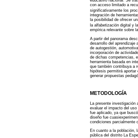
educativo nacional. Se tra
con acceso limitado a recu
significativamente los pro
integración de herramienta
la posibilidad de ofrecer 
la alfabetización digital y l
empírica relevante sobre l
A partir del panorama descr
desarrollo del aprendizaje
de autogestión, automotiva
incorporación de actividad
de dichas competencias, e
herramienta basada en intel
que también contribuya a r
hipótesis permitirá aporta
generar propuestas pedagóg
METODOLOGÍA
La presente investigación a
evaluar el impacto del uso
fue aplicado, ya que buscó
diseño fue cuasiexperiment
condiciones parcialmente 
En cuanto a la población, 
pública del distrito La Esp