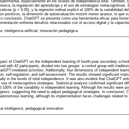
 experimental, especialmente en los niveles de independencia total. También
ínseca, la regulación del aprendizaje y el uso de estrategias metacognitivas. E
icativas (p < 0.05), y la regresión ordinal explicó el 100% de la variabilidad d
on positivos, la dimensión de autoevaluación mostró menor avance, lo que sug
En conclusión, ChatGPT se presenta como una herramienta eficaz para foment
entación enfrenta desafíos relacionados con el acceso digital y la capacita
e; inteligencia artificial; innovación pedagógica
pact of ChatGPT on the independent learning of fourth-year secondary school
d with 42 participants, divided into two groups: a control group with traditi
atGPT-mediated activities. Additionally, four dimensions of independent learn
n, self-regulation, and self-assessment. The results showed significant impr
lly in the levels of total independence. It was also evident that ChatGPT enh
e use of metacognitive strategies. Statistical analysis confirmed significant di
d 100% of the variability in independent learning. Although the results were p
ress, suggesting the need to adjust pedagogical strategies. In conclusion,
g autonomous learning, although its implementation faces challenges related to
cial intelligence; pedagogical innovation