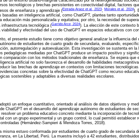
ta de un entorno urbano-marginal caracterizado por la heterogeneidad socioe
rsos tecnológicos y brechas persistentes en conectividad digital, factores qu
Estrada-Araoz et al., 2023
Morales et al., 2024
cesos de enseñanza y aprendizaje (
;
). 
s basadas en inteligencia artificial, como ChatGPT, plantea tanto oportunidad
una educación más personalizada y equitativa; por otro, la necesidad de super
Garrido Arce, 2024
a infraestructura tecnológica (
). La elección de este contexto 
a viabilidad y efectividad del uso de ChatGPT en espacios educativos con con
ito, el presente estudio tiene como objetivo general analizar la influencia de
 autónomo de estudiantes de cuarto grado de secundaria, evaluando, específ
ción, autorregulación y autoevaluación. Esta investigación se sustenta en la 
es pedagógicas mediadas por ChatGPT produce un impacto positivo y significa
n comparación con los métodos tradicionales de enseñanza. Se espera que el
igencia artificial no solo favorezca el desarrollo de habilidades metacognitiva
educir las brechas de aprendizaje en contextos con limitaciones tecnológicas.
r evidencias concretas sobre la efectividad de ChatGPT como recurso educati
icas sostenibles y adaptables a diversas realidades escolares.
doptó un enfoque cuantitativo, orientado al análisis de datos objetivos y med
 de ChatGPT en el desarrollo del aprendizaje autónomo de estudiantes de secu
 resolver un problema educativo concreto mediante la incorporación de tecno
al con un grupo experimental y un grupo control, lo cual permitió establecer 
controladas (Hernández-Sampieri & Mendoza Torres, 2018).
la misma estuvo conformada por estudiantes de cuarto grado de secundaria de
eranza, en La Libertad, Perú. La muestra incluyó a 42 estudiantes, distribuid