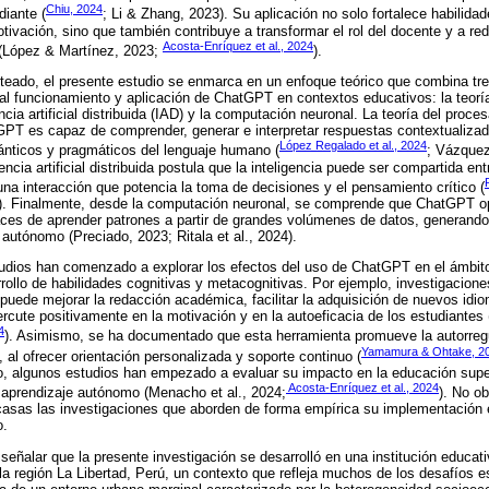
Chiu, 2024
diante (
; Li & Zhang, 2023). Su aplicación no solo fortalece habilid
tivación, sino que también contribuye a transformar el rol del docente y a red
Acosta-Enríquez et al., 2024
 (López & Martínez, 2023;
).
eado, el presente estudio se enmarca en un enfoque teórico que combina tre
l funcionamiento y aplicación de ChatGPT en contextos educativos: la teorí
encia artificial distribuida (IAD) y la computación neuronal. La teoría del proc
GPT es capaz de comprender, generar e interpretar respuestas contextualiza
López Regalado et al., 2024
ánticos y pragmáticos del lenguaje humano (
; Vázquez
ligencia artificial distribuida postula que la inteligencia puede ser compartida 
una interacción que potencia la toma de decisiones y el pensamiento crítico (
). Finalmente, desde la computación neuronal, se comprende que ChatGPT o
ces de aprender patrones a partir de grandes volúmenes de datos, generand
e autónomo (Preciado, 2023; Ritala et al., 2024).
studios han comenzado a explorar los efectos del uso de ChatGPT en el ámbit
rrollo de habilidades cognitivas y metacognitivas. Por ejemplo, investigacione
ede mejorar la redacción académica, facilitar la adquisición de nuevos idi
percute positivamente en la motivación y en la autoeficacia de los estudiante
4
). Asimismo, se ha documentado que esta herramienta promueve la autorregul
Yamamura & Ohtake, 2
, al ofrecer orientación personalizada y soporte continuo (
no, algunos estudios han empezado a evaluar su impacto en la educación supe
Acosta-Enríquez et al., 2024
el aprendizaje autónomo (Menacho et al., 2024;
). No o
casas las investigaciones que aborden de forma empírica su implementación 
o.
señalar que la presente investigación se desarrolló en una institución educativ
a región La Libertad, Perú, un contexto que refleja muchos de los desafíos e