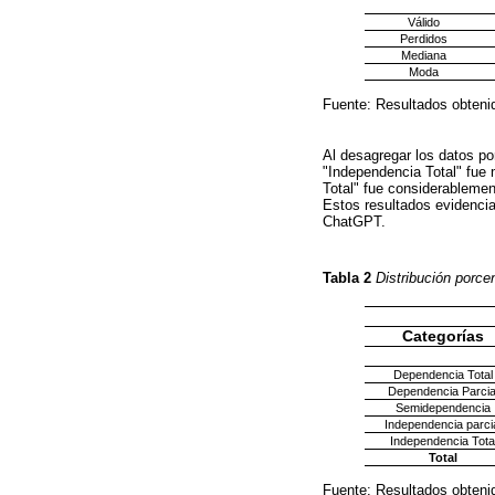
Válido
Perdidos
Mediana
Moda
Fuente: Resultados obten
Al desagregar los datos po
"Independencia Total" fue 
Total" fue considerablemen
Estos resultados evidencia
ChatGPT.
Tabla 2
Distribución porce
Categorías
Dependencia Total
Dependencia Parcia
Semidependencia
Independencia parci
Independencia Tota
Total
Fuente: Resultados obten