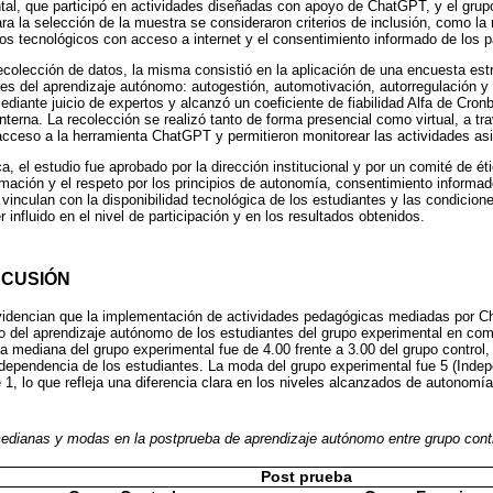
tal, que participó en actividades diseñadas con apoyo de ChatGPT, y el grupo
ra la selección de la muestra se consideraron criterios de inclusión, como la m
vos tecnológicos con acceso a internet y el consentimiento informado de los p
ecolección de datos, la misma consistió en la aplicación de una encuesta est
es del aprendizaje autónomo: autogestión, automotivación, autorregulación y
diante juicio de expertos y alcanzó un coeficiente de fiabilidad Alfa de Cron
nterna. La recolección se realizó tanto de forma presencial como virtual, a t
el acceso a la herramienta ChatGPT y permitieron monitorear las actividades as
, el estudio fue aprobado por la dirección institucional y por un comité de ét
ormación y el respeto por los principios de autonomía, consentimiento informad
 vinculan con la disponibilidad tecnológica de los estudiantes y las condicion
influido en el nivel de participación y en los resultados obtenidos.
SCUSIÓN
videncian que la implementación de actividades pedagógicas mediadas por 
ollo del aprendizaje autónomo de los estudiantes del grupo experimental en co
la mediana del grupo experimental fue de 4.00 frente a 3.00 del grupo control,
independencia de los estudiantes. La moda del grupo experimental fue 5 (Indep
e 1, lo que refleja una diferencia clara en los niveles alcanzados de autonomí
dianas y modas en la postprueba de aprendizaje autónomo entre grupo contr
Post prueba