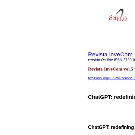
Revista InveCom
versión On-line
ISSN
2739-
Revista InveCom vol.5
https://doi.org/10.5281/zenodo
ChatGPT: redefini
ChatGPT: redefining