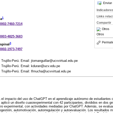
Enviar 
Indicadore
Links rela
1
na
Compartir
-0002-7460-7214
Otros
Otros
-0003-4825-3683
Permali
3
spinal
-0002-1973-7497
 Trujillo-Perú. Email: jtomanguillar@ucvvirtual.edu.pe
. Trujillo-Perú. Email: kduran@ucv.edu.pe
. Trujillo-Perú. Email: lfmucha@ucvvirtual.edu.pe
a el impacto del uso de ChatGPT en el aprendizaje autónomo de estudiantes 
e aplicó un diseño cuasiexperimental con 42 participantes, divididos en dos gr
otro experimental, con actividades mediadas por ChatGPT. Además, se evalua
gestión, automotivación, autorregulación y autoevaluación. Los resultados 