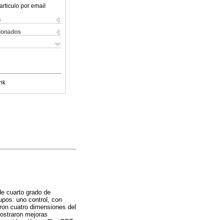
articulo por email
s
cionados
nk
de cuarto grado de
upos: uno control, con
ron cuatro dimensiones del
mostraron mejoras