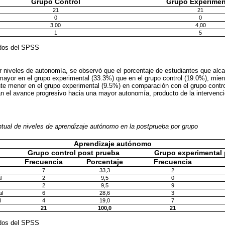
Grupo Control
Grupo Experimen
21
21
0
0
3,00
4,00
1
5
idos del SPSS
r niveles de autonomía, se observó que el porcentaje de estudiantes que alca
mayor en el grupo experimental (33.3%) que en el grupo control (19.0%), mie
te menor en el grupo experimental (9.5%) en comparación con el grupo contr
n el avance progresivo hacia una mayor autonomía, producto de la intervenc
ntual de niveles de aprendizaje autónomo en la postprueba por grupo
Aprendizaje autónomo
Grupo control post prueba
Grupo experimental 
Frecuencia
Porcentaje
Frecuencia
7
33,3
2
l
2
9,5
0
2
9,5
9
al
6
28,6
3
l
4
19,0
7
21
100,0
21
idos del SPSS