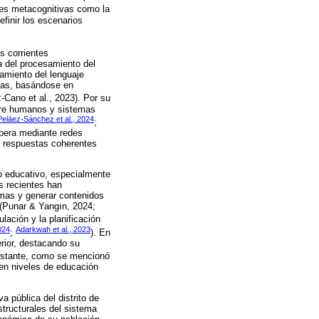
ades metacognitivas como la
efinir los escenarios
s corrientes
a del procesamiento del
esamiento del lenguaje
das, basándose en
-Cano et al., 2023). Por su
entre humanos y sistemas
Peláez-Sánchez et al., 2024
;
pera mediante redes
o respuestas coherentes
o educativo, especialmente
s recientes han
omas y generar contenidos
s (Punar & Yangın, 2024;
ación y la planificación
024
Adarkwah et al., 2023
;
). En
rior, destacando su
bstante, como se mencionó
en niveles de educación
a pública del distrito de
structurales del sistema