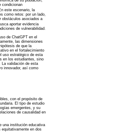
conómica de su población,
e condicionan
En este escenario, la
es como retos: por un lado,
ar obstáculos asociados a
busca aportar evidencia
diciones de vulnerabilidad.
l uso de ChatGPT en el
icamente, las dimensiones
hipótesis de que la
tivo en el fortalecimiento
 uso estratégico de esta
s en los estudiantes, sino
 La validación de esta
vo innovador, así como
ibles, con el propósito de
ndaria. El tipo de estudio
logías emergentes, y su
relaciones de causalidad en
 una institución educativa
os equitativamente en dos