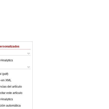
Personalizados
 Analytics
l (pdf)
lo en XML
cias del artículo
itar este artículo
 Analytics
ción automática