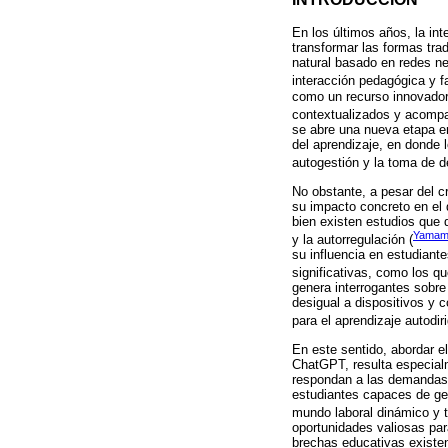
En los últimos años, la int
transformar las formas tr
natural basado en redes ne
interacción pedagógica y f
como un recurso innovador 
contextualizados y acompa
se abre una nueva etapa en
del aprendizaje, en donde l
autogestión y la toma de d
No obstante, a pesar del c
su impacto concreto en el 
bien existen estudios que d
Yamamu
y la autorregulación (
su influencia en estudiant
significativas, como los q
genera interrogantes sobr
desigual a dispositivos y 
para el aprendizaje autodiri
En este sentido, abordar e
ChatGPT, resulta especial
respondan a las demandas d
estudiantes capaces de ges
mundo laboral dinámico y 
oportunidades valiosas par
brechas educativas existen