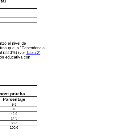
tal
nzó el nivel de
ntras que la "Dependencia
ol (33.3%) (ver
Tabla 2
).
ión educativa con
post prueba
Porcentaje
9,5
0,0
42,9
14,3
33,3
100,0