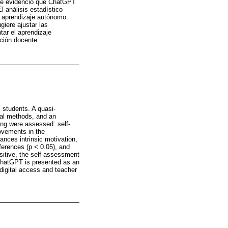
, se evidenció que ChatGPT
l análisis estadístico
el aprendizaje autónomo.
iere ajustar las
ar el aprendizaje
ción docente.
 students. A quasi-
onal methods, and an
ing were assessed: self-
ovements in the
ances intrinsic motivation,
fferences (p < 0.05), and
ositive, the self-assessment
 ChatGPT is presented as an
 digital access and teacher