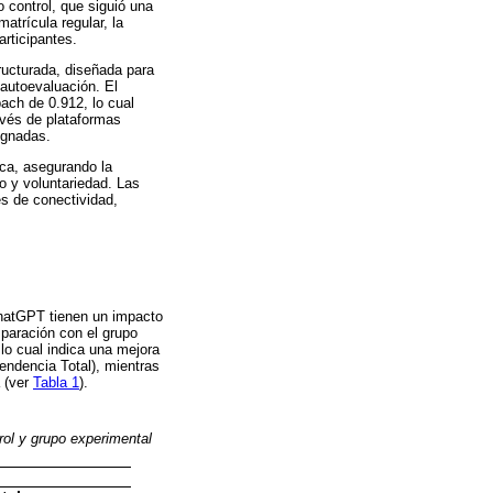
 control, que siguió una
atrícula regular, la
articipantes.
ructurada, diseñada para
 autoevaluación. El
bach de 0.912, lo cual
ravés de plataformas
ignadas.
ica, asegurando la
o y voluntariedad. Las
es de conectividad,
ChatGPT tienen un impacto
mparación con el grupo
 lo cual indica una mejora
endencia Total), mientras
a (ver
Tabla 1
).
ol y grupo experimental