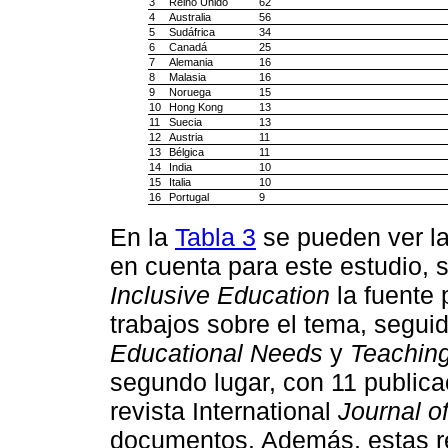
3
Reino Unido
62
4
Australia
56
5
Sudáfrica
34
6
Canadá
25
7
Alemania
16
8
Malasia
16
9
Noruega
15
10
Hong Kong
13
11
Suecia
13
12
Austria
11
13
Bélgica
11
14
India
10
15
Italia
10
16
Portugal
9
En la
Tabla 3
se pueden ver la
en cuenta para este estudio, 
Inclusive Education
la fuente 
trabajos sobre el tema, segui
Educational Needs
y
Teachin
segundo lugar, con 11 publicac
revista International
Journal o
documentos. Además, estas rev