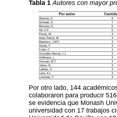
Tabla 1
Autores con mayor pro
Por autor
Cantid
Sharma, U.
8
Schwab, S.
7
Messiou, K.
5
Sin, K.F.
5
Pozas, M.
4
Arias-Pastor, M.
3
Batanero, J.M.F.
3
Demie, F.
3
Forlin, C.
3
González-Bernal, J.J.
3
Hoffmann, L.
3
Hossain, M.T.
3
Jahan, N.
3
Laletas, S.
3
Lane, K.L.
3
Loreman, T.
3
Por otro lado, 144 académicos
colaboraron para producir 51
se evidencia que Monash Unive
universidad con 17 trabajos ci