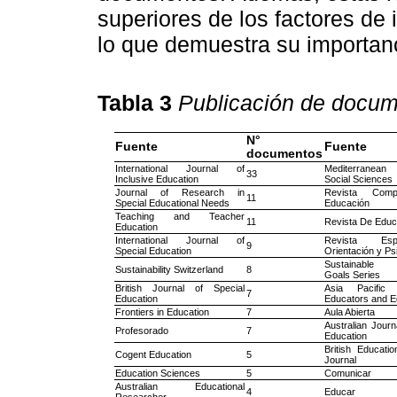
superiores de los factores d
lo que demuestra su importan
Tabla 3
Publicación de docume
N°
Fuente
Fuente
documentos
International Journal of
Mediterranean
33
Inclusive Education
Social Sciences
Journal of Research in
Revista Comp
11
Special Educational Needs
Educación
Teaching and Teacher
11
Revista De Educ
Education
International Journal of
Revista Es
9
Special Education
Orientación y P
Sustainable 
Sustainability Switzerland
8
Goals Series
British Journal of Special
Asia Pacific
7
Education
Educators and E
Frontiers in Education
7
Aula Abierta
Australian Journ
Profesorado
7
Education
British Educati
Cogent Education
5
Journal
Education Sciences
5
Comunicar
Australian Educational
4
Educar
Researcher