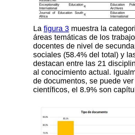
Exceptionality Education
Education Pol
4
International
Archives
Journal of Education South
Education 
4
Africa
International
La
figura 3
muestra la categori
áreas temáticas de los trabaj
docentes de nivel de secundar
sociales (58.4% del total) y l
destacan entre las 21 discipli
al conocimiento actual. Igualm
de documentos, se puede ver q
científicos, el 8.9% son capítu