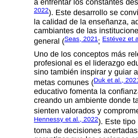
a enfrentar los constantes des
2022
). Este desarrollo se con
la calidad de la enseñanza, a
cambiantes de las institucion
Seas, 2021
Estévez et a
general (
;
Uno de los conceptos más rele
profesional es el liderazgo edu
sino también inspirar y guiar 
Duk et al., 202
metas comunes (
educativo fomenta la confianza
creando un ambiente donde t
sienten valorados y comprome
Hennessy et al., 2022
). Este tip
toma de decisiones acertadas,