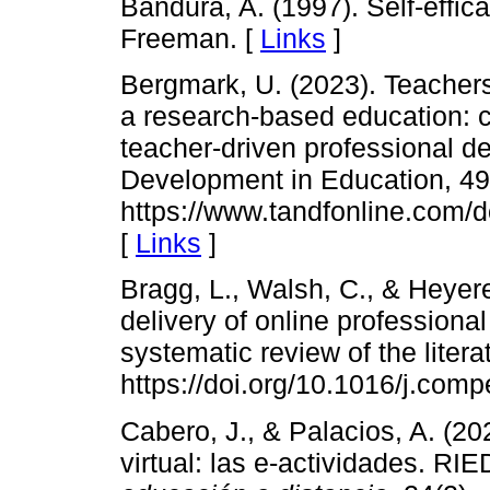
Bandura, A. (1997). Self-effic
Freeman. [
Links
]
Bergmark, U. (2023). Teachers
a research-based education: co
teacher-driven professional d
Development in Education, 49
https://www.tandfonline.com/
[
Links
]
Bragg, L., Walsh, C., & Heyer
delivery of online professiona
systematic review of the litera
https://doi.org/10.1016/j.co
Cabero, J., & Palacios, A. (2
virtual: las e-actividades. RI