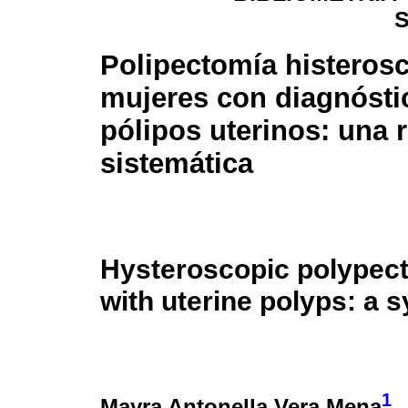
Polipectomía histeros
mujeres con diagnósti
pólipos uterinos: una 
sistemática
Hysteroscopic polypec
with uterine polyps: a 
1
Mayra Antonella Vera Mena