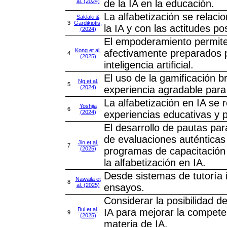
al. (2024)
de la IA en la educación.
La alfabetización se relaci
Saklaki &
3
Gardikiotis,
la IA y con las actitudes pos
(2024)
El empoderamiento permite 
Kong et al.
afectivamente preparados p
4
(2025)
inteligencia artificial.
El uso de la gamificación b
Ng et al.
5
(2024)
experiencia agradable para 
La alfabetización en IA se 
Yoshija
6
(2024)
experiencias educativas y 
El desarrollo de pautas para
de evaluaciones auténticas 
Jin et al.
7
(2025)
programas de capacitación 
la alfabetización en IA.
Desde sistemas de tutoría 
Nawaila et
8
al. (2025)
ensayos.
Considerar la posibilidad d
Bui et al.
IA para mejorar la compete
9
(2025)
materia de IA.