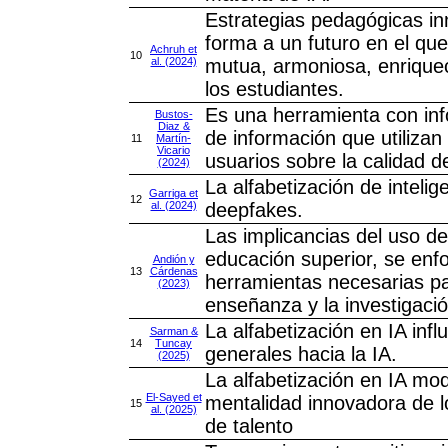
Estrategias pedagógicas in
forma a un futuro en el qu
Achruh et
10
al. (2024)
mutua, armoniosa, enriquec
los estudiantes.
Es una herramienta con inf
Bustos-
Diaz &
de información que utiliza
11
Martín-
Vicario
usuarios sobre la calidad d
(2024)
La alfabetización de inteligen
Garriga et
12
al. (2024)
deepfakes.
Las implicancias del uso de 
educación superior, se enfo
Andión y
13
Cárdenas
herramientas necesarias pa
(2023)
enseñanza y la investigació
La alfabetización en IA infl
Sarman &
14
Tuncay
generales hacia la IA.
(2025)
La alfabetización en IA mod
El-Sayed et
mentalidad innovadora de lo
15
al. (2025)
de talento