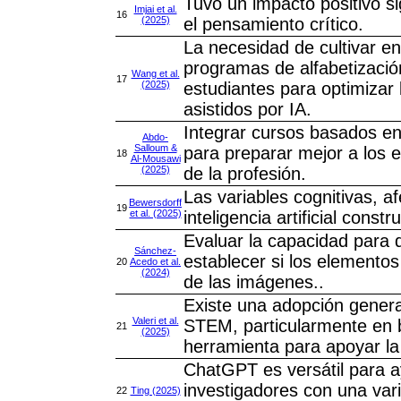
Tuvo un impacto positivo si
Imjai et al.
16
(2025)
el pensamiento crítico.
La necesidad de cultivar e
programas de alfabetización 
Wang et al.
17
(2025)
estudiantes para optimizar 
asistidos por IA.
Integrar cursos basados en 
Abdo-
Salloum &
para preparar mejor a los
18
Al-Mousawi
(2025)
de la profesión.
Las variables cognitivas, a
Bewersdorff
19
et al. (2025)
inteligencia artificial const
Evaluar la capacidad para 
Sánchez-
establecer si los elementos
20
Acedo et al.
(2024)
de las imágenes..
Existe una adopción gener
Valeri et al.
STEM, particularmente en 
21
(2025)
herramienta para apoyar l
ChatGPT es versátil para a
investigadores con una vari
22
Ting (2025)