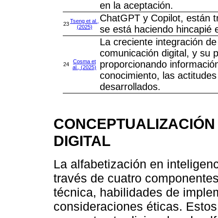
en la aceptación.
ChatGPT y Copilot, están t
Tseng et al.,
23
(2025)
se está haciendo hincapié e
La creciente integración de
comunicación digital, y su p
Cosma et
proporcionando información
24
al., (2025)
conocimiento, las actitudes
desarrollados.
CONCEPTUALIZACIÓN 
DIGITAL
La alfabetización en inteligenc
través de cuatro componentes
técnica, habilidades de implem
consideraciones éticas. Esto