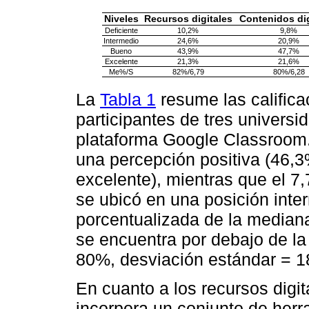
Niveles
Recursos digitales
Contenidos dig
Deficiente
10,2%
9,8%
Intermedio
24,6%
20,9%
Bueno
43,9%
47,7%
Excelente
21,3%
21,6%
Me%/S
82%/6,79
80%/6,28
La
Tabla 1
resume las califica
participantes de tres univers
plataforma Google Classroom.
una percepción positiva (46,
excelente), mientras que el 7,
se ubicó en una posición inte
porcentualizada de la median
se encuentra por debajo de la
80%, desviación estándar = 1
En cuanto a los recursos digi
incorpora un conjunto de herr