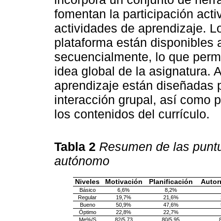
fomentan la participación acti
actividades de aprendizaje. L
plataforma están disponibles
secuencialmente, lo que permi
idea global de la asignatura.
aprendizaje están diseñadas pa
interacción grupal, así como 
los contenidos del currículo.
Tabla 2
Resumen de las puntu
autónomo
Niveles
Motivación
Planificación
Autor
Básico
6,6%
8,2%
Regular
19,7%
21,6%
Bueno
50,9%
47,6%
Óptimo
22,8%
22,7%
Me%/S
82/5,73
80/5,95