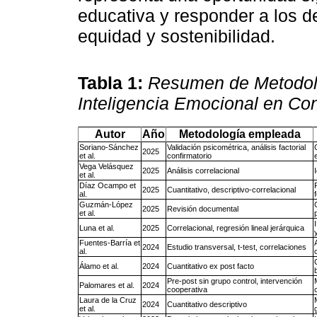
educativa y responder a los d
equidad y sostenibilidad.
Tabla 1:
Resumen de Metodolo
Inteligencia Emocional en C
Autor
Año
Metodología empleada
Soriano-Sánchez
Validación psicométrica, análisis factorial
2025
et al.
confirmatorio
Vega Velásquez
2025
Análisis correlacional
et al.
Díaz Ocampo et
2025
Cuantitativo, descriptivo-correlacional
al.
Guzmán-López
2025
Revisión documental
et al.
Luna et al.
2025
Correlacional, regresión lineal jerárquica
Fuentes-Barría et
2024
Estudio transversal, t-test, correlaciones
al.
Álamo et al.
2024
Cuantitativo ex post facto
Pre-post sin grupo control, intervención
Palomares et al.
2024
cooperativa
Laura de la Cruz
2024
Cuantitativo descriptivo
et al.