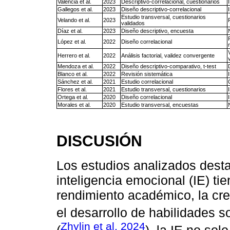
Valencia et al.
2023
Descriptivo-correlacional, cuestionarios
Gallegos et al.
2023
Diseño descriptivo-correlacional
Estudio transversal, cuestionarios
Velando et al.
2023
validados
Díaz et al.
2023
Diseño descriptivo, encuesta
López et al.
2022
Diseño correlacional
Herrero et al.
2022
Análisis factorial, validez convergente
Mendoza et al.
2022
Diseño descriptivo-comparativo, t-test
Blanco et al.
2022
Revisión sistemática
Sánchez et al.
2021
Estudio correlacional
Flores et al.
2021
Estudio transversal, cuestionarios
Ortega et al.
2020
Diseño correlacional
Morales et al.
2020
Estudio transversal, encuestas
DISCUSIÓN
Los estudios analizados dest
inteligencia emocional (IE) ti
rendimiento académico, la cre
el desarrollo de habilidades s
Zhylin et al. 2024