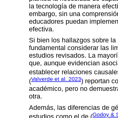
la tecnología de manera efect
embargo, sin una comprensión c
educadores puedan implement
efectiva.
Si bien los hallazgos sobre la
fundamental considerar las li
estudios revisados. La mayor
que, aunque evidencian asoci
establecer relaciones causale
Valverde et al. 2023
(
) reportan c
académico, pero no demuestra
otra.
Además, las diferencias de g
Godoy & 
estudios como el de (