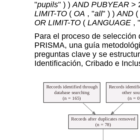
"
pupils
" ) )
AND PUBYEAR
> 
LIMIT-TO
(
OA
, "
all
" ) )
AND
OR LIMIT-TO
(
LANGUAGE
, 
Para el proceso de selección d
PRISMA, una guía metodológi
preguntas clave y se estructur
Identificación, Cribado e Inclu