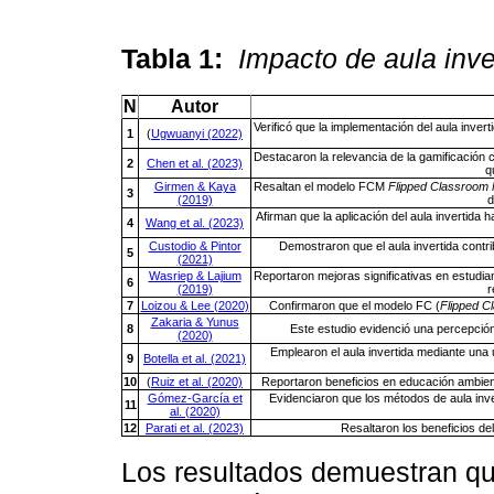
Tabla 1:
Impacto de aula inve
N
Autor
Verificó que la implementación del aula inver
1
(
Ugwuanyi (2022)
Destacaron la relevancia de la gamificación c
2
Chen et al. (2023)
q
Girmen & Kaya
Resaltan el modelo FCM
Flipped Classroom 
3
(2019)
d
Afirman que la aplicación del aula invertida
4
Wang et al. (2023)
Custodio & Pintor
Demostraron que el aula invertida contr
5
(2021)
Wasriep & Lajium
Reportaron mejoras significativas en estudian
6
(2019)
r
7
Loizou & Lee (2020)
Confirmaron que el modelo FC (
Flipped C
Zakaria & Yunus
8
Este estudio evidenció una percepción p
(2020)
Emplearon el aula invertida mediante una 
9
Botella et al. (2021)
10
(
Ruiz et al. (2020)
Reportaron beneficios en educación ambienta
Gómez-García et
Evidenciaron que los métodos de aula inv
11
al. (2020)
12
Parati et al. (2023)
Resaltaron los beneficios del
Los resultados demuestran que