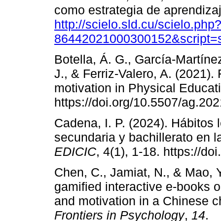
como estrategia de aprendizaj
http://scielo.sld.cu/scielo.ph
86442021000300152&script=s
Botella, Á. G., García-Martíne
J., & Ferriz-Valero, A. (2021).
motivation in Physical Educat
https://doi.org/10.5507/ag.20
Cadena, I. P. (2024). Hábitos
secundaria y bachillerato en 
EDICIC
, 4(1), 1-18. https://d
Chen, C., Jamiat, N., & Mao, Y
gamified interactive e-books 
and motivation in a Chinese c
Frontiers in Psychology
,
14
.