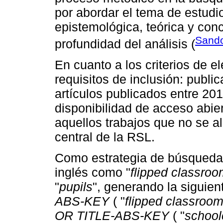
por abordar el tema de estudi
epistemológica, teórica y conc
Sando
profundidad del análisis (
En cuanto a los criterios de e
requisitos de inclusión: publ
artículos publicados entre 20
disponibilidad de acceso abier
aquellos trabajos que no se al
central de la RSL.
Como estrategia de búsqueda, 
inglés como "
flipped classro
"
pupils
", generando la siguie
ABS-KEY
( "
flipped classroo
OR TITLE-ABS-KEY
( "
school