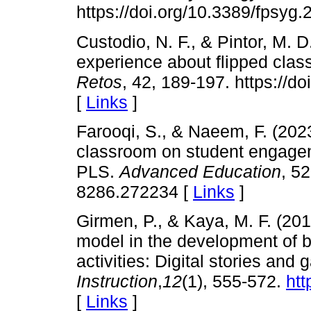
https://doi.org/10.3389/fpsyg
Custodio, N. F., & Pintor, M. D
experience about flipped clas
Retos
, 42, 189-197. https://
[
Links
]
Farooqi, S., & Naeem, F. (202
classroom on student engage
PLS.
Advanced Education
, 5
8286.272234 [
Links
]
Girmen, P., & Kaya, M. F. (201
model in the development of b
activities: Digital stories and
Instruction
,
12
(1), 555-572.
htt
[
Links
]