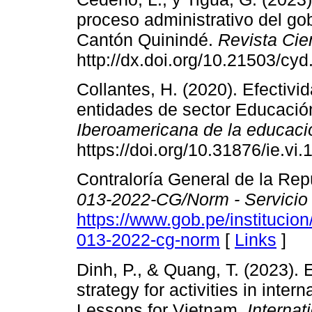
proceso administrativo del g
Cantón Quinindé.
Revista Cien
http://dx.doi.org/10.21503/cy
Collantes, H. (2020). Efectivi
entidades de sector Educació
Iberoamericana de la educaci
https://doi.org/10.31876/ie.vi.
Contraloría General de la Rep
013-2022-CG/Norm - Servicio 
https://www.gob.pe/institucio
013-2022-cg-norm
[
Links
]
Dinh, P., & Quang, T. (2023).
strategy for activities in inter
Lessons for Vietnam.
Internat