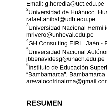
Email: g.heredia@uct.edu.pe
2
Universidad de Huánuco. Huá
rafael.anibal@udh.edu.pe
3
Universidad Nacional Hermili
mrivero@unheval.edu.pe
4
GH Consulting EIRL. Jaén - 
5
Universidad Nacional Autóno
jbbenavidesg@unach.edu.pe
6
Instituto de Educación Super
“Bambamarca”. Bambamarca -
arevalocotrinairma@gmail.co
RESUMEN